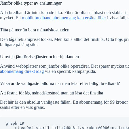
Jämför olika typer av anslutningar
Alla bredband är inte skapade lika. Fiber är ofta snabbast och stabilast.
mycket. Ett
mobilt bredband abonnemang kan ersätta fiber
i vissa fall, 
Titta på mer än bara månadskostnaden
Den låga reklampriset lockar. Men kolla alltid det finstilta. Ofta höjs 
billigare på lång sikt.
Utnyttja jämförelsetjänster och erbjudanden
Använd webbplatser som jämför olika operatörer. Det sparar mycket tid.
abonnemang direkt idag
via en specifik kampanjsida.
Vilka är de vanligaste fällorna när man letar efter billigt bredband?
Att fastna för låg månadskostnad utan att läsa det finstilta
Det här är den absolut vanligaste fällan. Ett abonnemang för 99 kronor
sänks efter en viss gräns.
graph LR

    classDef start1 fill:#d0e6ff,stroke:#0066cc,stroke