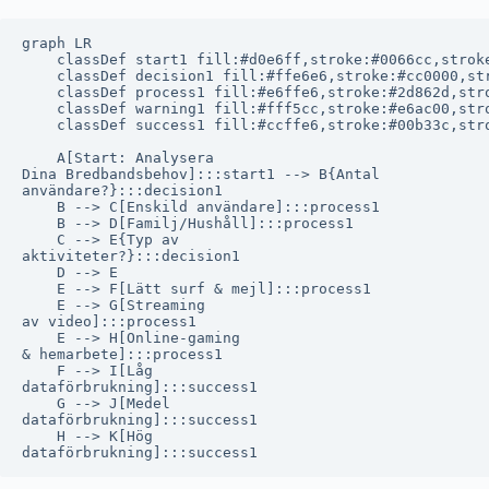
graph LR

    classDef start1 fill:#d0e6ff,stroke:#0066cc,stroke
    classDef decision1 fill:#ffe6e6,stroke:#cc0000,str
    classDef process1 fill:#e6ffe6,stroke:#2d862d,stro
    classDef warning1 fill:#fff5cc,stroke:#e6ac00,stro
    classDef success1 fill:#ccffe6,stroke:#00b33c,stro
    A[Start: Analysera
Dina Bredbandsbehov]:::start1 --> B{Antal
användare?}:::decision1

    B --> C[Enskild användare]:::process1

    B --> D[Familj/Hushåll]:::process1

    C --> E{Typ av
aktiviteter?}:::decision1

    D --> E

    E --> F[Lätt surf & mejl]:::process1

    E --> G[Streaming
av video]:::process1

    E --> H[Online-gaming
& hemarbete]:::process1

    F --> I[Låg
dataförbrukning]:::success1

    G --> J[Medel
dataförbrukning]:::success1

    H --> K[Hög