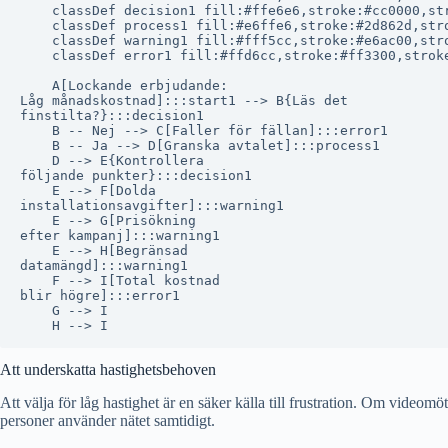
    classDef decision1 fill:#ffe6e6,stroke:#cc0000,str
    classDef process1 fill:#e6ffe6,stroke:#2d862d,stro
    classDef warning1 fill:#fff5cc,stroke:#e6ac00,stro
    classDef error1 fill:#ffd6cc,stroke:#ff3300,stroke
    A[Lockande erbjudande:
Låg månadskostnad]:::start1 --> B{Läs det
finstilta?}:::decision1

    B -- Nej --> C[Faller för fällan]:::error1

    B -- Ja --> D[Granska avtalet]:::process1

    D --> E{Kontrollera
följande punkter}:::decision1

    E --> F[Dolda
installationsavgifter]:::warning1

    E --> G[Prisökning
efter kampanj]:::warning1

    E --> H[Begränsad
datamängd]:::warning1

    F --> I[Total kostnad
blir högre]:::error1

    G --> I

Att underskatta hastighetsbehoven
Att välja för låg hastighet är en säker källa till frustration. Om videomöt
personer använder nätet samtidigt.