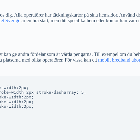
hos dig. Alla operatörer har täckningskartor på sina hemsidor. Använd d
et Sverige
är en bra start, men ditt specifika hem eller kontor kan vara i
det kan ge andra fördelar som är värda pengarna. Till exempel om du beh
 platserna med olika operatörer. För vissa kan ett
mobilt bredband abon
-width:2px;

oke-width:2px,stroke-dasharray: 5;

ke-width:2px;

ke-width:2px;

ke-width:2px;
