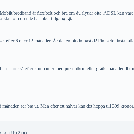
 Mobilt bredband är flexibelt och bra om du flyttar ofta. ADSL kan vara et
särskilt om du inte har fiber tillgängligt.
priset efter 6 eller 12 månader. Är det en bindningstid? Finns det insta
 Leta också efter kampanjer med presentkort eller gratis månader. Ibla
 i månaden ser bra ut. Men efter ett halvår kan det hoppa till 399 kron
-width:2px;
