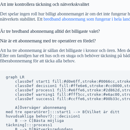
Att inte kontrollera täckning och nätverkskvalitet
Det spelar ingen roll hur billigt abonnemanget är om det inte fungerar 
nätverkets stabilitet. Ett
bredband abonnemang som fungerar i hela land
Är tre bredband abonnemang alltid det billigaste valet?
När är ett abonnemang med tre operatörer en fördel?
Att ha tre abonnemang är sällan det billigaste i kronor och ören. Men 
Eller om familjen har ett hus och en stuga och behöver täckning på båda
fiberabonnemang för att täcka alla behov.
graph LR

    classDef start1 fill:#d0e6ff,stroke:#0066cc,stroke
    classDef decision1 fill:#ffe6e6,stroke:#cc0000,str
    classDef process1 fill:#e6ffe6,stroke:#2d862d,stro
    classDef warning1 fill:#fff5cc,stroke:#e6ac00,stro
    classDef success1 fill:#ccffe6,stroke:#00b33c,stro
    A[Överväger abonnemang
med tre operatörer]:::start1 --> B{Vilket är ditt
huvudsakliga behov?}:::decision1

    B --> C[Bästa möjliga
täckning]:::process1

    B --> D[Nätverksredundans