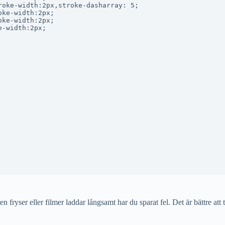
oke-width:2px,stroke-dasharray: 5;

ke-width:2px;

ke-width:2px;

-width:2px;

en fryser eller filmer laddar långsamt har du sparat fel. Det är bättre att 