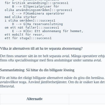
för kritisk användning]:::process1

    B --> E[Specialpriser för
olika användningsområden]:::process1

    C --> F[Kombinera operatörer
med olika styrkor
i olika områden]:::success1

    D --> G[Ha reservanslutning
om ett nät faller]:::success1

    E --> H[Ex: Ett abonnemang för hemmet,
ett mobilt för resor,
Vilka är alternativen till att ha tre separata abonnemang?
Det finns smartare sätt än tre helt separata avtal. Många operatörer erb
finns ofta speciallösningar med flera anslutningar under samma avtal.
Sammanfattning: Så hittar du din billigaste lösning
För att hitta det riktigt billigaste alternativet måste du göra din hemlä
avtalsvillkor noga. Använd jämförelsetjänster. Om du är osäker kan det 
fiberavtal.
Alternativ