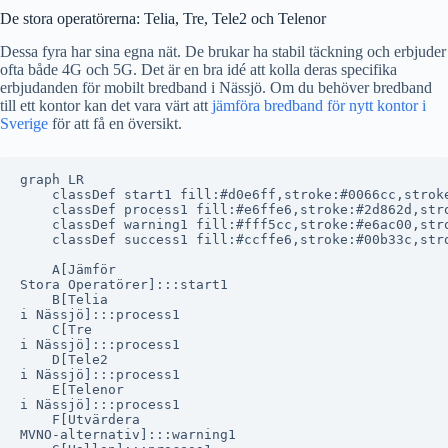
De stora operatörerna: Telia, Tre, Tele2 och Telenor
Dessa fyra har sina egna nät. De brukar ha stabil täckning och erbjuder
ofta både 4G och 5G. Det är en bra idé att kolla deras specifika
erbjudanden för mobilt bredband i Nässjö. Om du behöver bredband
till ett kontor kan det vara värt att
jämföra bredband för nytt kontor i
Sverige
för att få en översikt.
graph LR

    classDef start1 fill:#d0e6ff,stroke:#0066cc,stroke
    classDef process1 fill:#e6ffe6,stroke:#2d862d,stro
    classDef warning1 fill:#fff5cc,stroke:#e6ac00,stro
    classDef success1 fill:#ccffe6,stroke:#00b33c,stro
    A[Jämför
Stora Operatörer]:::start1

    B[Telia
i Nässjö]:::process1

    C[Tre
i Nässjö]:::process1

    D[Tele2
i Nässjö]:::process1

    E[Telenor
i Nässjö]:::process1

    F[Utvärdera
MVNO-alternativ]:::warning1
