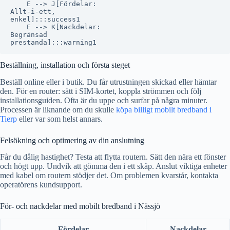
    E --> J[Fördelar:
Allt-i-ett,
enkel]:::success1

    E --> K[Nackdelar:
Begränsad
Beställning, installation och första steget
Beställ online eller i butik. Du får utrustningen skickad eller hämtar
den. För en router: sätt i SIM-kortet, koppla strömmen och följ
installationsguiden. Ofta är du uppe och surfar på några minuter.
Processen är liknande om du skulle
köpa billigt mobilt bredband i
Tierp
eller var som helst annars.
Felsökning och optimering av din anslutning
Får du dålig hastighet? Testa att flytta routern. Sätt den nära ett fönster
och högt upp. Undvik att gömma den i ett skåp. Anslut viktiga enheter
med kabel om routern stödjer det. Om problemen kvarstår, kontakta
operatörens kundsupport.
För- och nackdelar med mobilt bredband i Nässjö
Fördelar
Nackdelar