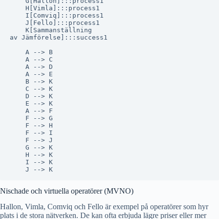
    G[Hallon]:::process1

    H[Vimla]:::process1

    I[Comviq]:::process1

    J[Fello]:::process1

    K[Sammanställning
av Jämförelse]:::success1

    A --> B

    A --> C

    A --> D

    A --> E

    B --> K

    C --> K

    D --> K

    E --> K

    A --> F

    F --> G

    F --> H

    F --> I

    F --> J

    G --> K

    H --> K

    I --> K

Nischade och virtuella operatörer (MVNO)
Hallon, Vimla, Comviq och Fello är exempel på operatörer som hyr
plats i de stora nätverken. De kan ofta erbjuda lägre priser eller mer