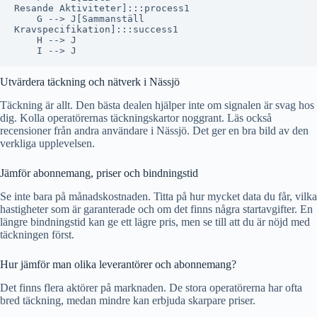
Resande Aktiviteter]:::process1

    G --> J[Sammanställ
Kravspecifikation]:::success1

    H --> J

Utvärdera täckning och nätverk i Nässjö
Täckning är allt. Den bästa dealen hjälper inte om signalen är svag hos
dig. Kolla operatörernas täckningskartor noggrant. Läs också
recensioner från andra användare i Nässjö. Det ger en bra bild av den
verkliga upplevelsen.
Jämför abonnemang, priser och bindningstid
Se inte bara på månadskostnaden. Titta på hur mycket data du får, vilka
hastigheter som är garanterade och om det finns några startavgifter. En
längre bindningstid kan ge ett lägre pris, men se till att du är nöjd med
täckningen först.
Hur jämför man olika leverantörer och abonnemang?
Det finns flera aktörer på marknaden. De stora operatörerna har ofta
bred täckning, medan mindre kan erbjuda skarpare priser.