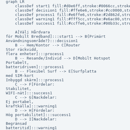
graph LR

    classDef start1 fill:#d0e6ff,stroke:#0066cc,stroke
    classDef decision1 fill:#ffe6e6,stroke:#cc0000,str
    classDef process1 fill:#e6ffe6,stroke:#2d862d,stro
    classDef warning1 fill:#fff5cc,stroke:#e6ac00,stro
    classDef success1 fill:#ccffe6,stroke:#00b33c,stro
    A[Välj Hårdvara
för Mobilt Bredband]:::start1 --> B{Primärt
Användningsområde?}:::decision1

    B -- Hem/Kontor --> C[Router
Stor räckvidd,
flera enheter]:::process1

    B -- Resande/Individ --> D[Mobilt Hotspot
Portabelt,
batteridriven]:::process1

    B -- Flexibel Surf --> E[Surfplatta
med SIM-kort
Inbyggd skärm]:::process1

    C --> F[Fördelar:
Stabilitet,
WIFI-nät]:::success1

    C --> G[Nackdelar:
Ej portabel,
kraftkälla]:::warning1

    D --> H[Fördelar:
Hög portabilitet]:::success1

    D --> I[Nackdelar:
Begränsad
batteritid]:::warning1
