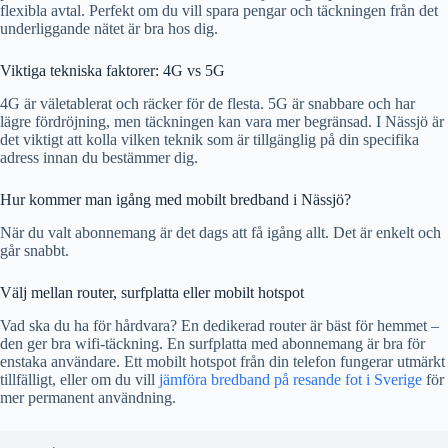
flexibla avtal. Perfekt om du vill spara pengar och täckningen från det
underliggande nätet är bra hos dig.
Viktiga tekniska faktorer: 4G vs 5G
4G är väletablerat och räcker för de flesta. 5G är snabbare och har
lägre fördröjning, men täckningen kan vara mer begränsad. I Nässjö är
det viktigt att kolla vilken teknik som är tillgänglig på din specifika
adress innan du bestämmer dig.
Hur kommer man igång med mobilt bredband i Nässjö?
När du valt abonnemang är det dags att få igång allt. Det är enkelt och
går snabbt.
Välj mellan router, surfplatta eller mobilt hotspot
Vad ska du ha för hårdvara? En dedikerad router är bäst för hemmet –
den ger bra wifi-täckning. En surfplatta med abonnemang är bra för
enstaka användare. Ett mobilt hotspot från din telefon fungerar utmärkt
tillfälligt, eller om du vill
jämföra bredband på resande fot i Sverige
för
mer permanent användning.