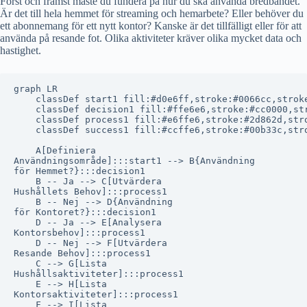
Först och främst måste du fundera på hur du ska använda bredbandet.
Är det till hela hemmet för streaming och hemarbete? Eller behöver du
ett abonnemang för ett nytt kontor? Kanske är det tillfälligt eller för att
använda på resande fot. Olika aktiviteter kräver olika mycket data och
hastighet.
graph LR

    classDef start1 fill:#d0e6ff,stroke:#0066cc,stroke
    classDef decision1 fill:#ffe6e6,stroke:#cc0000,str
    classDef process1 fill:#e6ffe6,stroke:#2d862d,stro
    classDef success1 fill:#ccffe6,stroke:#00b33c,stro
    A[Definiera
Användningsområde]:::start1 --> B{Användning
för Hemmet?}:::decision1

    B -- Ja --> C[Utvärdera
Hushållets Behov]:::process1

    B -- Nej --> D{Användning
för Kontoret?}:::decision1

    D -- Ja --> E[Analysera
Kontorsbehov]:::process1

    D -- Nej --> F[Utvärdera
Resande Behov]:::process1

    C --> G[Lista
Hushållsaktiviteter]:::process1

    E --> H[Lista
Kontorsaktiviteter]:::process1

    F --> I[Lista