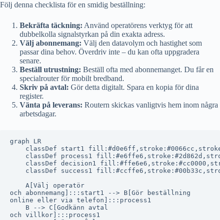
Följ denna checklista för en smidig beställning:
Bekräfta täckning:
Använd operatörens verktyg för att
dubbelkolla signalstyrkan på din exakta adress.
Välj abonnemang:
Välj den datavolym och hastighet som
passar dina behov. Överdriv inte – du kan ofta uppgradera
senare.
Beställ utrustning:
Beställ ofta med abonnemanget. Du får en
specialrouter för mobilt bredband.
Skriv på avtal:
Gör detta digitalt. Spara en kopia för dina
register.
Vänta på leverans:
Routern skickas vanligtvis hem inom några
arbetsdagar.
graph LR

    classDef start1 fill:#d0e6ff,stroke:#0066cc,stroke
    classDef process1 fill:#e6ffe6,stroke:#2d862d,stro
    classDef decision1 fill:#ffe6e6,stroke:#cc0000,str
    classDef success1 fill:#ccffe6,stroke:#00b33c,stro
    A[Välj operatör
och abonnemang]:::start1 --> B[Gör beställning
online eller via telefon]:::process1

    B --> C[Godkänn avtal
och villkor]:::process1
