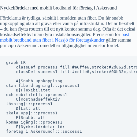
Nyckelfördelar med mobilt bredband för företag i Askersund
Fördelarna är tydliga, särskilt i områden utan fiber. Du får snabb
uppkoppling utan att gräva eller vänta på infrastruktur. Det är flexibelt
– du kan flytta routern till ett nytt kontor samma dag. Ofta är det också
kostnadseffektivt utan dyra installationsavgifter. Precis som för
bäst
mobilt bredband utan fiber i Nässjö för företagskunder
gäller samma
princip i Askersund: omedelbar tillgänglighet är en stor fördel.
graph LR

    classDef process1 fill:#e6ffe6,stroke:#2d862d,stro
    classDef success1 fill:#ccffe6,stroke:#00b33c,stro
    A[Snabb uppkoppling
utan fiberdragning]:::process1

    B[Flexibilitet
och mobilitet]:::process1

    C[Kostnadseffektiv
lösning]:::process1

    D[Lätt att
skala upp]:::process1

    E[Snabbt att
komma igång]:::process1

    F[Nyckelfördelar för
företag i Askersund]:::success1
