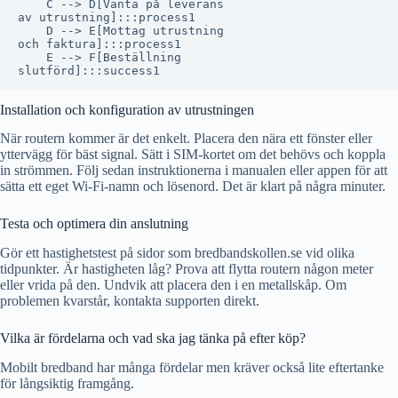
    C --> D[Vänta på leverans
av utrustning]:::process1

    D --> E[Mottag utrustning
och faktura]:::process1

    E --> F[Beställning
Installation och konfiguration av utrustningen
När routern kommer är det enkelt. Placera den nära ett fönster eller
yttervägg för bäst signal. Sätt i SIM-kortet om det behövs och koppla
in strömmen. Följ sedan instruktionerna i manualen eller appen för att
sätta ett eget Wi-Fi-namn och lösenord. Det är klart på några minuter.
Testa och optimera din anslutning
Gör ett hastighetstest på sidor som bredbandskollen.se vid olika
tidpunkter. Är hastigheten låg? Prova att flytta routern någon meter
eller vrida på den. Undvik att placera den i en metallskåp. Om
problemen kvarstår, kontakta supporten direkt.
Vilka är fördelarna och vad ska jag tänka på efter köp?
Mobilt bredband har många fördelar men kräver också lite eftertanke
för långsiktig framgång.