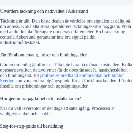
Utvärdera täckning och nätkvalitet i Askersund
Täckning är allt. Den bästa dealen är värdelös om signalen är dålig på
din adress. Kolla alla stora operatörers täckningskartor noggrant. Prata
med andra lokala företagare om deras erfarenheter. En bra täckning i
centrala Askersund garanterar inte bra signal på din
industriområdeslokal.
Jämför abonnemang, priser och bindningstider
Gör en ordentlig jämförelse. Titta inte bara på månadskostnaden. Kolla
uppstartsavgifter, datavolymer (är de obegränsade?), hastighetslöften
och bindningstid. Ett
jämförelse bredband kontorslokal och kontor
Sverige
kan vara en bra utgångspunkt för att förstå marknaden. Läs det
finstilta om prishöjningar och uppsägningstider.
Hur genomför jag köpet och installationen?
När du valt leverantör är det dags att sätta igång. Processen är
vanligtvis enkel och snabb.
Steg-för-steg-guide till beställning