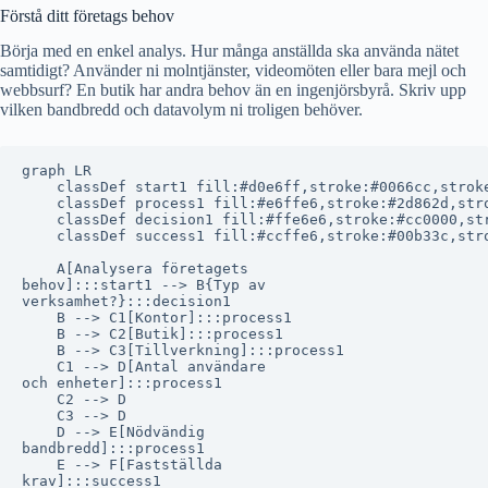
Förstå ditt företags behov
Börja med en enkel analys. Hur många anställda ska använda nätet
samtidigt? Använder ni molntjänster, videomöten eller bara mejl och
webbsurf? En butik har andra behov än en ingenjörsbyrå. Skriv upp
vilken bandbredd och datavolym ni troligen behöver.
graph LR

    classDef start1 fill:#d0e6ff,stroke:#0066cc,stroke
    classDef process1 fill:#e6ffe6,stroke:#2d862d,stro
    classDef decision1 fill:#ffe6e6,stroke:#cc0000,str
    classDef success1 fill:#ccffe6,stroke:#00b33c,stro
    A[Analysera företagets
behov]:::start1 --> B{Typ av
verksamhet?}:::decision1

    B --> C1[Kontor]:::process1

    B --> C2[Butik]:::process1

    B --> C3[Tillverkning]:::process1

    C1 --> D[Antal användare
och enheter]:::process1

    C2 --> D

    C3 --> D

    D --> E[Nödvändig
bandbredd]:::process1

    E --> F[Fastställda