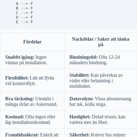
    A --> F

    B --> F

    C --> F

    D --> F

Nackdelar / Saker att tänka
Fördelar
på
Snabbt igång:
Ingen
Bindningstid:
Ofta 12-24
väntan på installation.
månaders bindning.
Stabilitet:
Kan påverkas av
Flexibilitet:
Lätt att flytta
väder eller belastning i
vid kontorsflytt.
mobilnätet.
Bra täckning:
Utmärkt i
Datavolym:
Vissa abonnemang
många delar av Askersund.
har tak, kolla noga.
Kostnad:
Ofta ingen eller
Hastighet:
Delad resurs, kan
låg installationskostnad.
variera mer än fiber.
Framtidssäkrat:
Enkelt att
Säkerhet:
Kräver bra rutiner