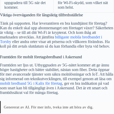
uppgradera till 5G när det
för Wi-Fi-skydd, som vilket nät
kommer.
som helst.
Viktiga överväganden för långsiktig tillfredsställelse
Tänk på supporten. Har leverantören en bra kundtjänst för företag?
Kan du enkelt skal upp abonnemanget om företaget växer? Säkerheten
är viktig – se till att ditt Wi-Fi är krypterat. Och kom ihåg att
marknaden utvecklas. Att jämföra
billigaste mobila bredbandet i
Torsby
eller andra orter visar att priserna och villkoren förändras. Ha
koll på ditt avtals slutdatum så du kan förhandla eller byta vid behov.
Framtiden för mobilt företagsbredband i Askersund
Framtiden ser ljus ut. Utbyggnaden av 5G-nätet kommer att ge ännu
högre hastigheter och bättre stabilitet, nästan som fiber. Detta öppnar
för mer avancerade tjänster som säkra molnlösningar och IoT. Att hålla
sig informerad om teknikutvecklingen, till exempel genom att läsa om
mobilt bredband 5G i Kalix för företag
, ger en bra indikation på vad
som snart kan bli tillgängligt även i Askersund. Det är ett smart och
framtidssäkrat val för många företag.
Genererat av AI. För mer info, tveka inte att höra av dig.