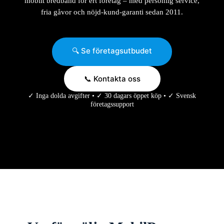
mobilt bredband för ert företag – med personlig service,
fria gåvor och nöjd-kund-garanti sedan 2011.
🔍 Se företagsutbudet
📞 Kontakta oss
✓ Inga dolda avgifter • ✓ 30 dagars öppet köp • ✓ Svensk
företagssupport