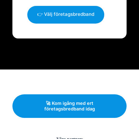
👉 Välj företagsbredband
🚀 Kom igång med ert
företagsbredband idag
Våra partners