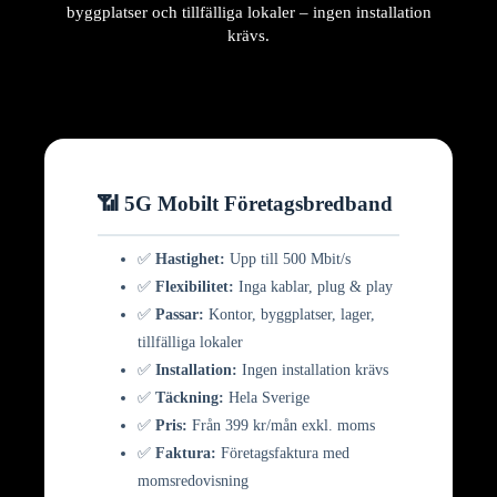
byggplatser och tillfälliga lokaler – ingen installation
krävs.
📶 5G Mobilt Företagsbredband
✅
Hastighet:
Upp till 500 Mbit/s
✅
Flexibilitet:
Inga kablar, plug & play
✅
Passar:
Kontor, byggplatser, lager,
tillfälliga lokaler
✅
Installation:
Ingen installation krävs
✅
Täckning:
Hela Sverige
✅
Pris:
Från 399 kr/mån exkl. moms
✅
Faktura:
Företagsfaktura med
momsredovisning