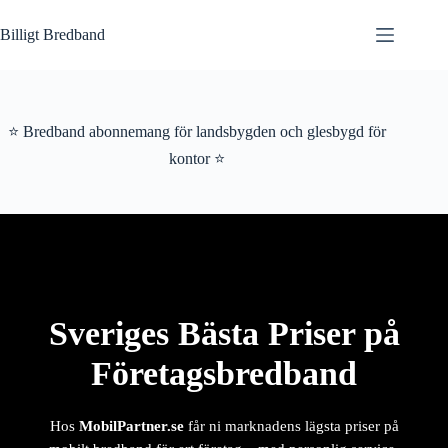
Hoppa
till
Billigt Bredband
innehåll
⭐ Bredband abonnemang för landsbygden och glesbygd för
kontor ⭐
Sveriges Bästa Priser på
Företagsbredband
Hos
MobilPartner.se
får ni marknadens lägsta priser på