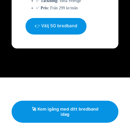
✅
Täckning:
Hela Sverige
✅
Pris:
Från 299 kr/mån
👉 Välj 5G bredband
🚀 Kom igång med ditt bredband
idag