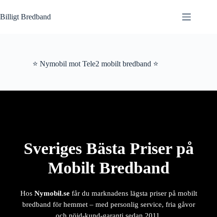
Hoppa
till
Billigt Bredband
innehåll
⭐ Nymobil mot Tele2 mobilt bredband ⭐
Sveriges Bästa Priser på
Mobilt Bredband
Hos
Nymobil.se
får du marknadens lägsta priser på mobilt
bredband för hemmet – med personlig service, fria gåvor
och nöjd-kund-garanti sedan 2011.