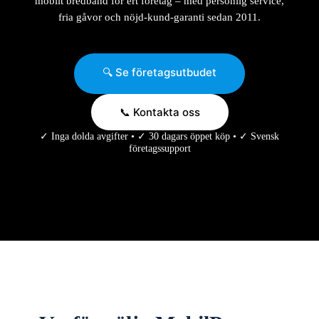
mobilt bredband för ert företag – med personlig service,
fria gåvor och nöjd-kund-garanti sedan 2011.
🔍 Se företagsutbudet
📞 Kontakta oss
✓ Inga dolda avgifter • ✓ 30 dagars öppet köp • ✓ Svensk
företagssupport