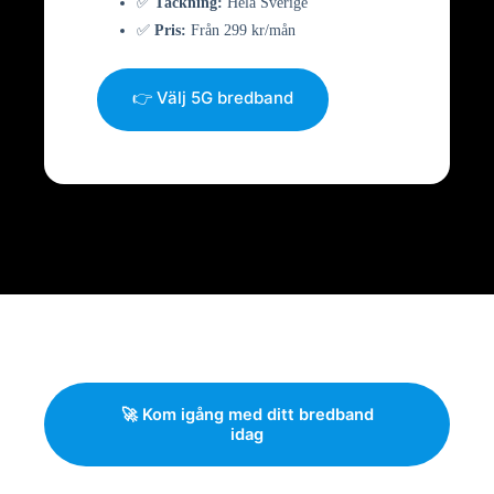
✅
Täckning:
Hela Sverige
✅
Pris:
Från 299 kr/mån
👉 Välj 5G bredband
🚀 Kom igång med ditt bredband
idag