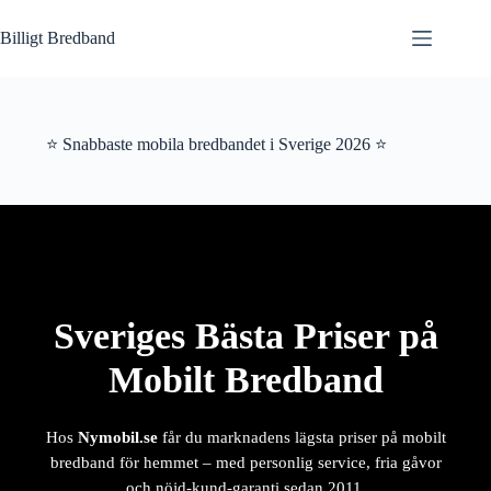
Hoppa
till
Billigt Bredband
innehåll
⭐ Snabbaste mobila bredbandet i Sverige 2026 ⭐
Sveriges Bästa Priser på
Mobilt Bredband
Hos
Nymobil.se
får du marknadens lägsta priser på mobilt
bredband för hemmet – med personlig service, fria gåvor
och nöjd-kund-garanti sedan 2011.