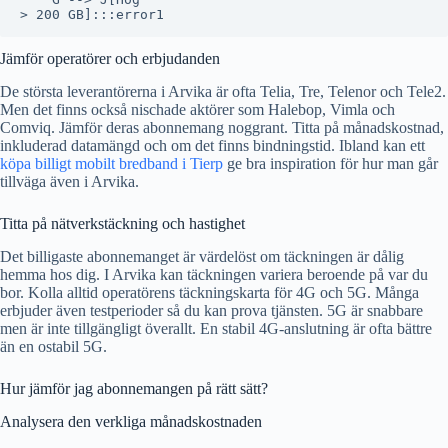
Jämför operatörer och erbjudanden
De största leverantörerna i Arvika är ofta Telia, Tre, Telenor och Tele2.
Men det finns också nischade aktörer som Halebop, Vimla och
Comviq. Jämför deras abonnemang noggrant. Titta på månadskostnad,
inkluderad datamängd och om det finns bindningstid. Ibland kan ett
köpa billigt mobilt bredband i Tierp
ge bra inspiration för hur man går
tillväga även i Arvika.
Titta på nätverkstäckning och hastighet
Det billigaste abonnemanget är värdelöst om täckningen är dålig
hemma hos dig. I Arvika kan täckningen variera beroende på var du
bor. Kolla alltid operatörens täckningskarta för 4G och 5G. Många
erbjuder även testperioder så du kan prova tjänsten. 5G är snabbare
men är inte tillgängligt överallt. En stabil 4G-anslutning är ofta bättre
än en ostabil 5G.
Hur jämför jag abonnemangen på rätt sätt?
Analysera den verkliga månadskostnaden