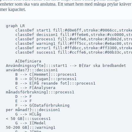
enheter som ska vara anslutna. Ett smart hem med många prylar kräver
mer kapacitet.
graph LR

    classDef start1 fill:#d0e6ff,stroke:#0066cc,stroke
    classDef decision1 fill:#ffe6e6,stroke:#cc0000,str
    classDef process1 fill:#e6ffe6,stroke:#2d862d,stro
    classDef warning1 fill:#fff5cc,stroke:#e6ac00,stro
    classDef error1 fill:#ffd6cc,stroke:#ff3300,stroke
    classDef success1 fill:#ccffe6,stroke:#00b33c,stro
    A[Definiera
Användningssyfte]:::start1 --> B{Var ska bredbandet
användas?}:::decision1

    B --> C[Hemmet]:::process1

    B --> D[Stugan]:::process1

    B --> E[På resande fot]:::process1

    C --> F[Analysera
månadsförbrukning]:::process1

    D --> F

    E --> F

    F --> G{Dataförbrukning
per månad?}:::decision1

    G --> H[Låg
< 50 GB]:::success1

    G --> I[Medel
50-200 GB]:::warning1

    G --> J[Hög