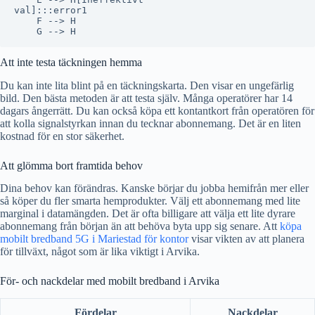
val]:::error1

    F --> H

Att inte testa täckningen hemma
Du kan inte lita blint på en täckningskarta. Den visar en ungefärlig
bild. Den bästa metoden är att testa själv. Många operatörer har 14
dagars ångerrätt. Du kan också köpa ett kontantkort från operatören för
att kolla signalstyrkan innan du tecknar abonnemang. Det är en liten
kostnad för en stor säkerhet.
Att glömma bort framtida behov
Dina behov kan förändras. Kanske börjar du jobba hemifrån mer eller
så köper du fler smarta hemprodukter. Välj ett abonnemang med lite
marginal i datamängden. Det är ofta billigare att välja ett lite dyrare
abonnemang från början än att behöva byta upp sig senare. Att
köpa
mobilt bredband 5G i Mariestad för kontor
visar vikten av att planera
för tillväxt, något som är lika viktigt i Arvika.
För- och nackdelar med mobilt bredband i Arvika
Fördelar
Nackdelar