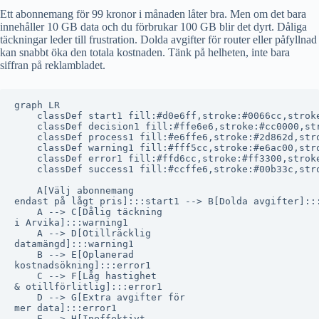
Ett abonnemang för 99 kronor i månaden låter bra. Men om det bara
innehåller 10 GB data och du förbrukar 100 GB blir det dyrt. Dåliga
täckningar leder till frustration. Dolda avgifter för router eller påfyllnad
kan snabbt öka den totala kostnaden. Tänk på helheten, inte bara
siffran på reklambladet.
graph LR

    classDef start1 fill:#d0e6ff,stroke:#0066cc,stroke
    classDef decision1 fill:#ffe6e6,stroke:#cc0000,str
    classDef process1 fill:#e6ffe6,stroke:#2d862d,stro
    classDef warning1 fill:#fff5cc,stroke:#e6ac00,stro
    classDef error1 fill:#ffd6cc,stroke:#ff3300,stroke
    classDef success1 fill:#ccffe6,stroke:#00b33c,stro
    A[Välj abonnemang
endast på lågt pris]:::start1 --> B[Dolda avgifter]:::
    A --> C[Dålig täckning
i Arvika]:::warning1

    A --> D[Otillräcklig
datamängd]:::warning1

    B --> E[Oplanerad
kostnadsökning]:::error1

    C --> F[Låg hastighet
& otillförlitlig]:::error1

    D --> G[Extra avgifter för
mer data]:::error1

    E --> H[Ineffektivt