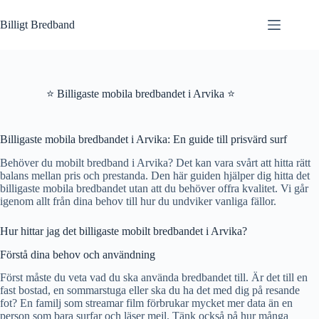
Hoppa
till
Billigt Bredband
innehåll
⭐ Billigaste mobila bredbandet i Arvika ⭐
Billigaste mobila bredbandet i Arvika: En guide till prisvärd surf
Behöver du mobilt bredband i Arvika? Det kan vara svårt att hitta rätt
balans mellan pris och prestanda. Den här guiden hjälper dig hitta det
billigaste mobila bredbandet utan att du behöver offra kvalitet. Vi går
igenom allt från dina behov till hur du undviker vanliga fällor.
Hur hittar jag det billigaste mobilt bredbandet i Arvika?
Förstå dina behov och användning
Först måste du veta vad du ska använda bredbandet till. Är det till en
fast bostad, en sommarstuga eller ska du ha det med dig på resande
fot? En familj som streamar film förbrukar mycket mer data än en
person som bara surfar och läser mejl. Tänk också på hur många