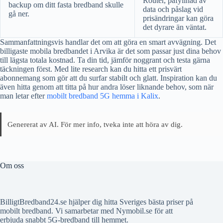
Router, påfyllnad av
backup om ditt fasta bredband skulle
data och påslag vid
gå ner.
prisändringar kan göra
det dyrare än väntat.
Sammanfattningsvis handlar det om att göra en smart avvägning. Det
billigaste mobila bredbandet i Arvika är det som passar just dina behov
till lägsta totala kostnad. Ta din tid, jämför noggrant och testa gärna
täckningen först. Med lite research kan du hitta ett prisvärt
abonnemang som gör att du surfar stabilt och glatt. Inspiration kan du
även hitta genom att titta på hur andra löser liknande behov, som när
man letar efter
mobilt bredband 5G hemma i Kalix
.
Genererat av AI. För mer info, tveka inte att höra av dig.
Om oss
BilligtBredband24.se hjälper dig hitta Sveriges bästa priser på
mobilt bredband. Vi samarbetar med Nymobil.se för att
erbjuda snabbt 5G-bredband till hemmet.