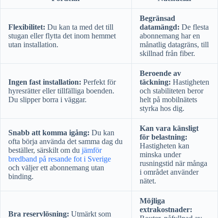
Begränsad
Flexibilitet:
Du kan ta med det till
datamängd:
De flesta
stugan eller flytta det inom hemmet
abonnemang har en
utan installation.
månatlig datagräns, till
skillnad från fiber.
Beroende av
Ingen fast installation:
Perfekt för
täckning:
Hastigheten
hyresrätter eller tillfälliga boenden.
och stabiliteten beror
Du slipper borra i väggar.
helt på mobilnätets
styrka hos dig.
Kan vara känsligt
Snabb att komma igång:
Du kan
för belastning:
ofta börja använda det samma dag du
Hastigheten kan
beställer, särskilt om du
jämför
minska under
bredband på resande fot i Sverige
rusningstid när många
och väljer ett abonnemang utan
i området använder
binding.
nätet.
Möjliga
extrakostnader:
Bra reservlösning:
Utmärkt som