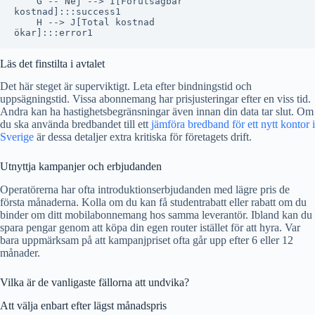
    G -- Nej --> I[Förutsägbar
kostnad]:::success1

    H --> J[Total kostnad
Läs det finstilta i avtalet
Det här steget är superviktigt. Leta efter bindningstid och
uppsägningstid. Vissa abonnemang har prisjusteringar efter en viss tid.
Andra kan ha hastighetsbegränsningar även innan din data tar slut. Om
du ska använda bredbandet till ett
jämföra bredband för ett nytt kontor i
Sverige
är dessa detaljer extra kritiska för företagets drift.
Utnyttja kampanjer och erbjudanden
Operatörerna har ofta introduktionserbjudanden med lägre pris de
första månaderna. Kolla om du kan få studentrabatt eller rabatt om du
binder om ditt mobilabonnemang hos samma leverantör. Ibland kan du
spara pengar genom att köpa din egen router istället för att hyra. Var
bara uppmärksam på att kampanjpriset ofta går upp efter 6 eller 12
månader.
Vilka är de vanligaste fällorna att undvika?
Att välja enbart efter lägst månadspris