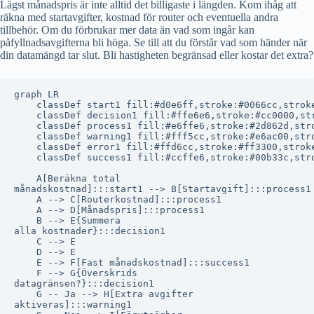
Lägst månadspris är inte alltid det billigaste i längden. Kom ihåg att
räkna med startavgifter, kostnad för router och eventuella andra
tillbehör. Om du förbrukar mer data än vad som ingår kan
påfyllnadsavgifterna bli höga. Se till att du förstår vad som händer när
din datamängd tar slut. Bli hastigheten begränsad eller kostar det extra?
graph LR

    classDef start1 fill:#d0e6ff,stroke:#0066cc,stroke
    classDef decision1 fill:#ffe6e6,stroke:#cc0000,str
    classDef process1 fill:#e6ffe6,stroke:#2d862d,stro
    classDef warning1 fill:#fff5cc,stroke:#e6ac00,stro
    classDef error1 fill:#ffd6cc,stroke:#ff3300,stroke
    classDef success1 fill:#ccffe6,stroke:#00b33c,stro
    A[Beräkna total
månadskostnad]:::start1 --> B[Startavgift]:::process1

    A --> C[Routerkostnad]:::process1

    A --> D[Månadspris]:::process1

    B --> E{Summera
alla kostnader}:::decision1

    C --> E

    D --> E

    E --> F[Fast månadskostnad]:::success1

    F --> G{Överskrids
datagränsen?}:::decision1

    G -- Ja --> H[Extra avgifter
aktiveras]:::warning1
