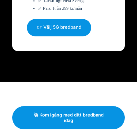
✅
Täckning:
Hela Sverige
✅
Pris:
Från 299 kr/mån
👉 Välj 5G bredband
🚀 Kom igång med ditt bredband
idag