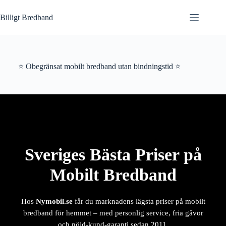
Hoppa
till
Billigt Bredband
innehåll
⭐ Obegränsat mobilt bredband utan bindningstid ⭐
Sveriges Bästa Priser på
Mobilt Bredband
Hos
Nymobil.se
får du marknadens lägsta priser på mobilt
bredband för hemmet – med personlig service, fria gåvor
och nöjd-kund-garanti sedan 2011.