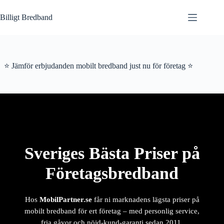
Hoppa
till
Billigt Bredband
innehåll
⭐ Jämför erbjudanden mobilt bredband just nu för företag ⭐
Sveriges Bästa Priser på
Företagsbredband
Hos
MobilPartner.se
får ni marknadens lägsta priser på
mobilt bredband för ert företag – med personlig service,
fria gåvor och nöjd-kund-garanti sedan 2011.