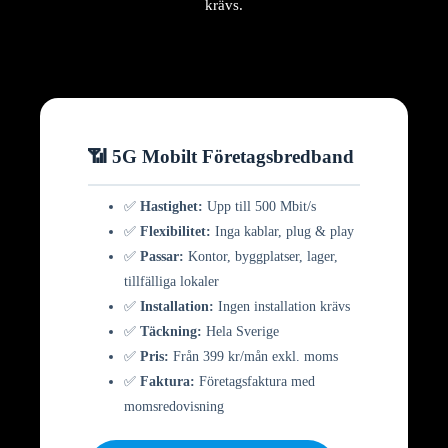
krävs.
📶 5G Mobilt Företagsbredband
✅
Hastighet:
Upp till 500 Mbit/s
✅
Flexibilitet:
Inga kablar, plug & play
✅
Passar:
Kontor, byggplatser, lager,
tillfälliga lokaler
✅
Installation:
Ingen installation krävs
✅
Täckning:
Hela Sverige
✅
Pris:
Från 399 kr/mån exkl. moms
✅
Faktura:
Företagsfaktura med
momsredovisning