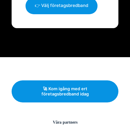
👉 Välj företagsbredband
🚀 Kom igång med ert
företagsbredband idag
Våra partners