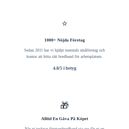
⭐
1000+ Nöjda Företag
Sedan 2011 har vi hjälpt tusentals småföretag och
kontor att hitta rätt bredband för arbetsplatsen.
4.8/5 i betyg
🎁
Alltid En Gåva På Köpet
När ni tecknar företagsbredband via oss får ni en