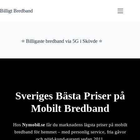
Hoppa
till
Billigt Bredband
innehåll
⭐ Billigaste bredband via 5G i Skövde ⭐
Sveriges Bästa Priser på
Mobilt Bredband
Hos
Nymobil.se
får du marknadens lägsta priser på mobilt
bredband för hemmet – med personlig service, fria gåvor
och nöjd-kund-garanti sedan 2011.