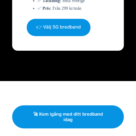
✅
Täckning:
Hela Sverige
✅
Pris:
Från 299 kr/mån
👉 Välj 5G bredband
🚀 Kom igång med ditt bredband
idag