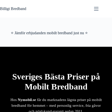
Hoppa
till
Billigt Bredband
innehåll
⭐ Jämför erbjudanden mobilt bredband just nu ⭐
Sveriges Bästa Priser på
Mobilt Bredband
Hos
Nymobil.se
får du marknadens lägsta priser på mobilt
bredband för hemmet – med personlig service, fria gåvor
och nöjd-kund-garanti sedan 2011.