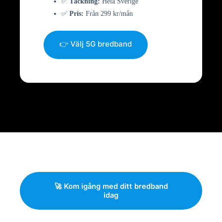
✅
Täckning:
Hela Sverige
✅
Pris:
Från 299 kr/mån
👉 Välj 5G bredband
🚀 Kom igång med ditt bredband
idag