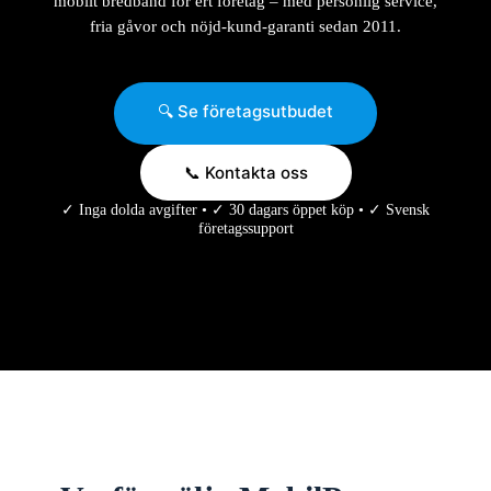
mobilt bredband för ert företag – med personlig service,
fria gåvor och nöjd-kund-garanti sedan 2011.
🔍 Se företagsutbudet
📞 Kontakta oss
✓ Inga dolda avgifter • ✓ 30 dagars öppet köp • ✓ Svensk
företagssupport