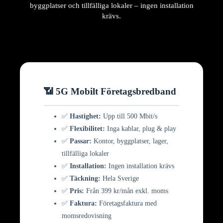
byggplatser och tillfälliga lokaler – ingen installation
krävs.
📶 5G Mobilt Företagsbredband
✅
Hastighet:
Upp till 500 Mbit/s
✅
Flexibilitet:
Inga kablar, plug & play
✅
Passar:
Kontor, byggplatser, lager,
tillfälliga lokaler
✅
Installation:
Ingen installation krävs
✅
Täckning:
Hela Sverige
✅
Pris:
Från 399 kr/mån exkl. moms
✅
Faktura:
Företagsfaktura med
momsredovisning