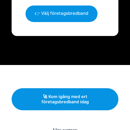
👉 Välj företagsbredband
🚀 Kom igång med ert
företagsbredband idag
Våra partners