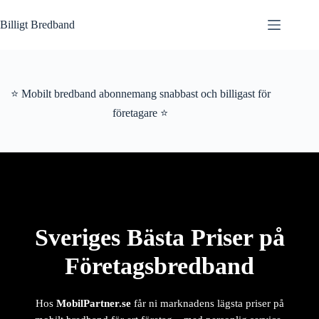
Hoppa
till
Billigt Bredband
innehåll
⭐ Mobilt bredband abonnemang snabbast och billigast för
företagare ⭐
Sveriges Bästa Priser på
Företagsbredband
Hos
MobilPartner.se
får ni marknadens lägsta priser på