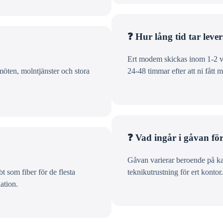
❓ Hur lång tid tar lever
Ert modem skickas inom 1-2 var
möten, molntjänster och stora
24-48 timmar efter att ni fått 
❓ Vad ingår i gåvan fö
Gåvan varierar beroende på kam
t som fiber för de flesta
teknikutrustning för ert kontor
ation.