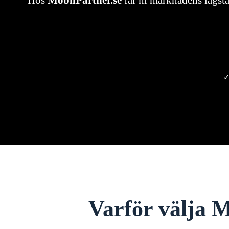
Hos
MobilPartner.se
får ni marknadens lägsta
✓
Varför välja M