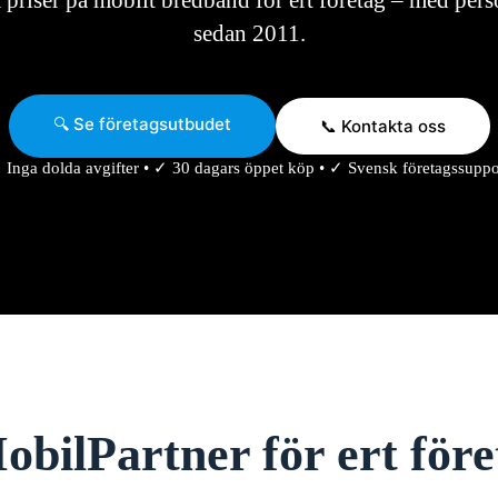
 priser på mobilt bredband för ert företag – med pers
sedan 2011.
🔍 Se företagsutbudet
📞 Kontakta oss
 Inga dolda avgifter • ✓ 30 dagars öppet köp • ✓ Svensk företagssuppo
obilPartner för ert fö