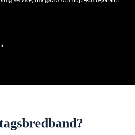
onlig service, fria gåvor och nöjd-kund-garanti
rt
retagsbredband?