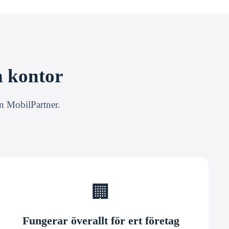
h kontor
ån MobilPartner.
🏢
Fungerar överallt för ert företag