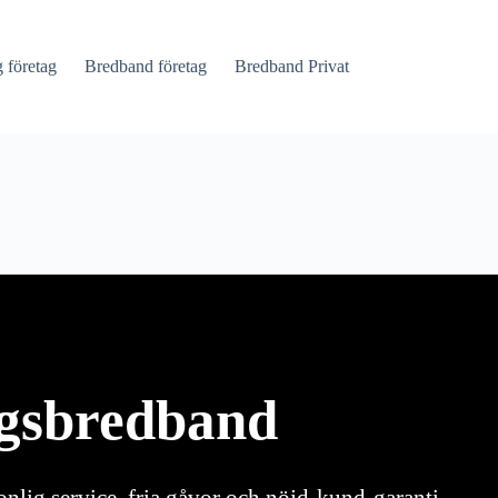
företag
Bredband företag
Bredband Privat
agsbredband