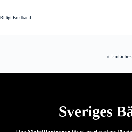
Hoppa
till
innehåll
Billigt Bredband
⭐ Jämför bred
Sveriges B