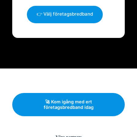
👉 Välj företagsbredband
🚀 Kom igång med ert
företagsbredband idag
Våra partners