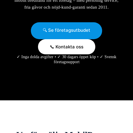
mobilt bredband för ert företag – med personlig service,
fria gåvor och nöjd-kund-garanti sedan 2011.
🔍 Se företagsutbudet
📞 Kontakta oss
✓ Inga dolda avgifter • ✓ 30 dagars öppet köp • ✓ Svensk
företagssupport