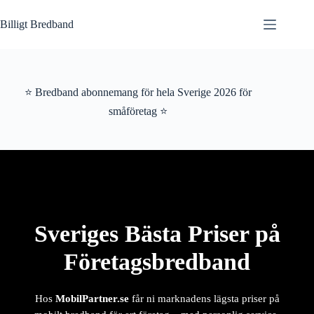
Hoppa
till
Billigt Bredband
innehåll
⭐ Bredband abonnemang för hela Sverige 2026 för
småföretag ⭐
Sveriges Bästa Priser på
Företagsbredband
Hos
MobilPartner.se
får ni marknadens lägsta priser på