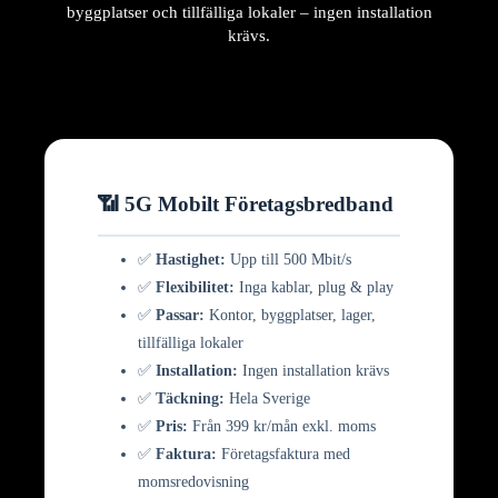
byggplatser och tillfälliga lokaler – ingen installation
krävs.
📶 5G Mobilt Företagsbredband
✅
Hastighet:
Upp till 500 Mbit/s
✅
Flexibilitet:
Inga kablar, plug & play
✅
Passar:
Kontor, byggplatser, lager,
tillfälliga lokaler
✅
Installation:
Ingen installation krävs
✅
Täckning:
Hela Sverige
✅
Pris:
Från 399 kr/mån exkl. moms
✅
Faktura:
Företagsfaktura med
momsredovisning