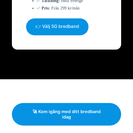
✅
Täckning:
Hela Sverige
✅
Pris:
Från 299 kr/mån
👉 Välj 5G bredband
🚀 Kom igång med ditt bredband
idag