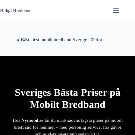
Hoppa
till
Billigt Bredband
innehåll
⭐ Bäst i test mobilt bredband Sverige 2026 ⭐
Sveriges Bästa Priser på
Mobilt Bredband
Hos
Nymobil.se
får du marknadens lägsta priser på mobilt
bredband för hemmet – med personlig service, fria gåvor
och nöjd-kund-garanti sedan 2011.