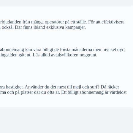
bjudanden från många operatörer på ett ställe. För att effektivisera
da också. Där finns ibland exklusiva kampanjer.
tt abonnemang kan vara billigt de första månaderna men mycket dyrt
stiden gått ut. Läs alltid avtalsvillkoren noggrant.
a hastighet. Använder du det mest till mejl och surf? Då räcker
a och på platser där du ofta är. Ett billigt abonnemang är värdelöst