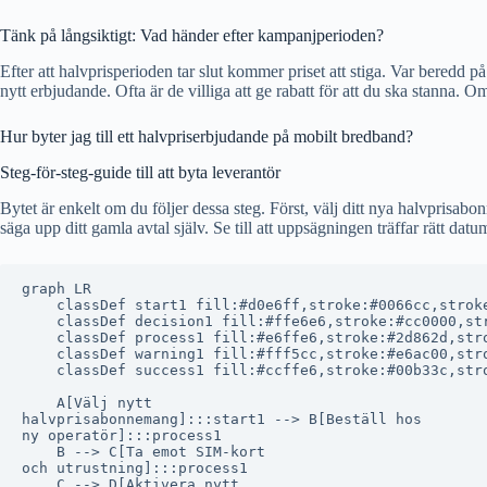
Tänk på långsiktigt: Vad händer efter kampanjperioden?
Efter att halvprisperioden tar slut kommer priset att stiga. Var beredd 
nytt erbjudande. Ofta är de villiga att ge rabatt för att du ska stanna. Om
Hur byter jag till ett halvpriserbjudande på mobilt bredband?
Steg-för-steg-guide till att byta leverantör
Bytet är enkelt om du följer dessa steg. Först, välj ditt nya halvpris
säga upp ditt gamla avtal själv. Se till att uppsägningen träffar rätt da
graph LR

    classDef start1 fill:#d0e6ff,stroke:#0066cc,stroke
    classDef decision1 fill:#ffe6e6,stroke:#cc0000,str
    classDef process1 fill:#e6ffe6,stroke:#2d862d,stro
    classDef warning1 fill:#fff5cc,stroke:#e6ac00,stro
    classDef success1 fill:#ccffe6,stroke:#00b33c,stro
    A[Välj nytt
halvprisabonnemang]:::start1 --> B[Beställ hos
ny operatör]:::process1

    B --> C[Ta emot SIM-kort
och utrustning]:::process1

    C --> D[Aktivera nytt