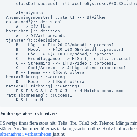
    classDef success1 fill:#ccffe6,stroke:#00b33c,stro
    A[Analysera
Användningsmönster]:::start1 --> B{Vilken
datamängd?}:::decision1

    A --> C{Vilken
hastighet?}:::decision1

    A --> D{Vart används
tjänsten?}:::decision1

    B -- Låg --> E[< 20 GB/månad]:::process1

    B -- Medel --> F[20-100 GB/månad]:::process1

    B -- Hög --> G[> 100 GB/månad]:::process1

    C -- Grundläggande --> H[Surf, mejl]:::process1

    C -- Streaming --> I[HD-video]:::process1

    C -- Spel/Arbete --> J[Låg latens]:::process1

    D -- Hemma --> K[Kontrollera
hemtatäckning]:::warning1

    D -- Resor --> L[Kontrollera
nationell täckning]:::warning1

    E & F & G & H & I & J --> M[Matcha behov med
rätt abonnemang]:::success1

Jämför operatörer och nätverk
I Sverige finns flera stora nät: Telia, Tre, Tele2 och Telenor. Många min
städer. Använd operatörernas täckningskartor online. Skriv in din adress 
alternativet i verksamheten
just nu.