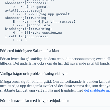
abonnemang]:::process1

    D --> E{Har gammalt
avtal?}:::decision1

    E -- Ja --> F[Säg upp gammalt
abonnemang]:::warning1

    E -- Nej --> G[Klart]:::success1

    F --> H[Kontrollera
bindningstid]:::warning1

    H --> I[Skicka uppsägning
i rätt tid]:::process1

Förbered inför bytet: Saker att ha klart
För att bytet ska gå smidigt, ha detta redo: ditt personnummer, event
tillbaka. Det underlättar också om du har ditt nuvarande avtal till hand
Vanliga frågor och problemlösning vid byte
Många oroar sig för bindningstid. Om du fortfarande är bunden kan det b
med att säga upp det gamla avtalet så det slutar samma dag som det nya b
snabbaste kan det vara värt att titta mot framtiden med
det snabbaste mo
För- och nackdelar med halvpriserbjudanden