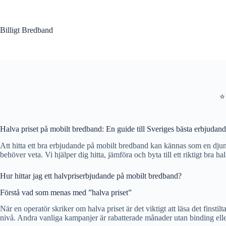
Hoppa
till
innehåll
Billigt Bredband
⭐
Halva priset på mobilt bredband: En guide till Sveriges bästa erbjudan
Att hitta ett bra erbjudande på mobilt bredband kan kännas som en djung
behöver veta. Vi hjälper dig hitta, jämföra och byta till ett riktigt bra 
Hur hittar jag ett halvpriserbjudande på mobilt bredband?
Förstå vad som menas med ”halva priset”
När en operatör skriker om halva priset är det viktigt att läsa det finsti
nivå. Andra vanliga kampanjer är rabatterade månader utan binding eller