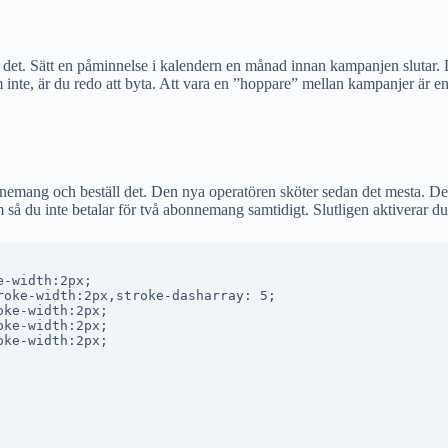
på det. Sätt en påminnelse i kalendern en månad innan kampanjen slutar. 
 inte, är du redo att byta. Att vara en ”hoppare” mellan kampanjer är en sma
abonnemang och beställ det. Den nya operatören sköter sedan det mesta. 
tum så du inte betalar för två abonnemang samtidigt. Slutligen aktiverar 
-width:2px;

oke-width:2px,stroke-dasharray: 5;

ke-width:2px;

ke-width:2px;

ke-width:2px;
