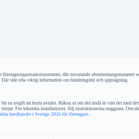
uellt företagsorganisationsnummer, ditt nuvarande abonnemangsnummer o
s. Där står ofta viktig information om bindningstid och uppsägning.
li en avgift att bryta avtalet. Räkna ut om det ändå är värt det med de
örjar. För tekniska installationer, följ instruktionerna noggrant. Om du
bila bredbandet i Sverige 2026 för företagare
.