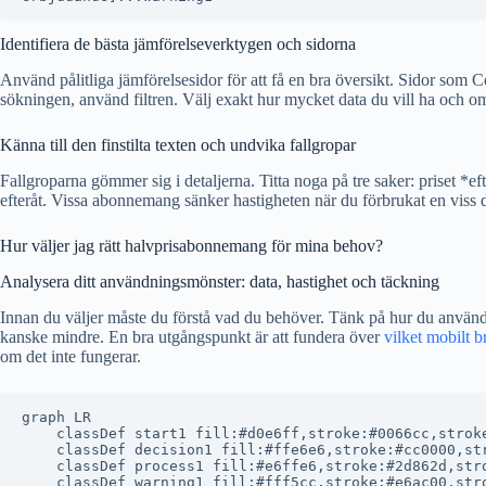
Identifiera de bästa jämförelseverktygen och sidorna
Använd pålitliga jämförelsesidor för att få en bra översikt. Sidor som 
sökningen, använd filtren. Välj exakt hur mycket data du vill ha och om
Känna till den finstilta texten och undvika fallgropar
Fallgroparna gömmer sig i detaljerna. Titta noga på tre saker: priset 
efteråt. Vissa abonnemang sänker hastigheten när du förbrukat en viss d
Hur väljer jag rätt halvprisabonnemang för mina behov?
Analysera ditt användningsmönster: data, hastighet och täckning
Innan du väljer måste du förstå vad du behöver. Tänk på hur du använd
kanske mindre. En bra utgångspunkt är att fundera över
vilket mobilt 
om det inte fungerar.
graph LR

    classDef start1 fill:#d0e6ff,stroke:#0066cc,stroke
    classDef decision1 fill:#ffe6e6,stroke:#cc0000,str
    classDef process1 fill:#e6ffe6,stroke:#2d862d,stro
    classDef warning1 fill:#fff5cc,stroke:#e6ac00,stro