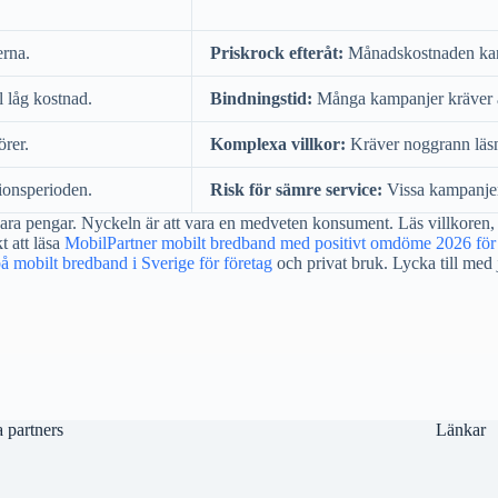
erna.
Priskrock efteråt:
Månadskostnaden kan 
ll låg kostnad.
Bindningstid:
Många kampanjer kräver at
örer.
Komplexa villkor:
Kräver noggrann läsni
ionsperioden.
Risk för sämre service:
Vissa kampanjer 
para pengar. Nyckeln är att vara en medveten konsument. Läs villkoren, 
t att läsa
MobilPartner mobilt bredband med positivt omdöme 2026 för 
på mobilt bredband i Sverige för företag
och privat bruk. Lycka till med
 partners
Länkar