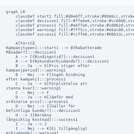
graph LR

    classDef start1 fill:#d0e6ff,stroke:#0066cc,stroke
    classDef decision1 fill:#ffe6e6,stroke:#cc0000,str
    classDef process1 fill:#e6ffe6,stroke:#2d862d,stro
    classDef warning1 fill:#fff5cc,stroke:#e6ac00,stro
    classDef success1 fill:#ccffe6,stroke:#00b33c,stro
    A[Förstå
Kampanjtypen]:::start1 --> B{Rabatterade
Månader?}:::decision1

    A --> C{Bindingstid?}:::decision1

    A --> D{Nykundserbjudande?}:::decision1

    B -- Ja --> E[Pris stiger efter
kampanjperiod]:::warning1

    B -- Nej --> F[Ingen bindning
efter kampanj]:::process1

    C -- Ja --> G[Förpliktelse att
stanna kvar]:::warning1

    C -- Nej --> F

    D -- Ja --> H[Jämför med
ordinarie pris]:::process1

    D -- Nej --> I[Gäller för
befintliga kunder?]:::decision1

    H --> J[Beräkna
långsiktig kostnad]:::success1

    I -- Ja --> J

    I -- Nej --> K[Ej tillgängligt