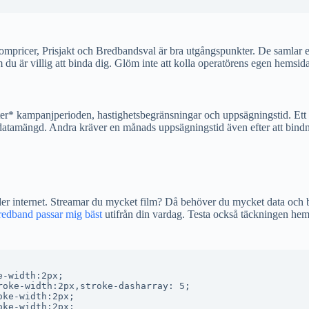
Compricer, Prisjakt och Bredbandsval är bra utgångspunkter. De samlar er
 du är villig att binda dig. Glöm inte att kolla operatörens egen hemsi
*efter* kampanjperioden, hastighetsbegränsningar och uppsägningstid. E
atamängd. Andra kräver en månads uppsägningstid även efter att bindning
er internet. Streamar du mycket film? Då behöver du mycket data och br
bredband passar mig bäst
utifrån din vardag. Testa också täckningen hemm
-width:2px;

oke-width:2px,stroke-dasharray: 5;

ke-width:2px;

ke-width:2px;
