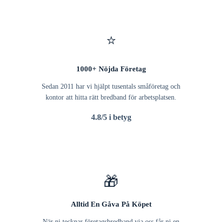
⭐
1000+ Nöjda Företag
Sedan 2011 har vi hjälpt tusentals småföretag och
kontor att hitta rätt bredband för arbetsplatsen.
4.8/5 i betyg
🎁
Alltid En Gåva På Köpet
När ni tecknar företagsbredband via oss får ni en