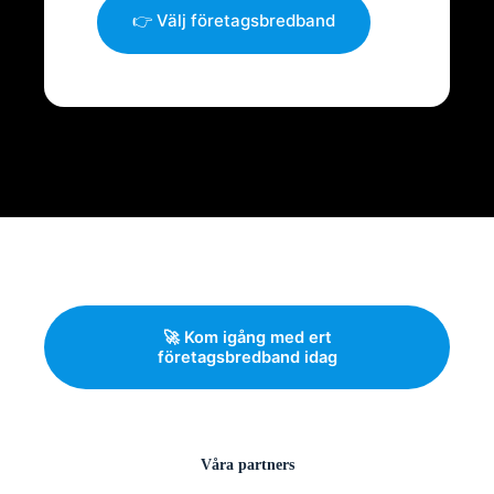
👉 Välj företagsbredband
🚀 Kom igång med ert
företagsbredband idag
Våra partners