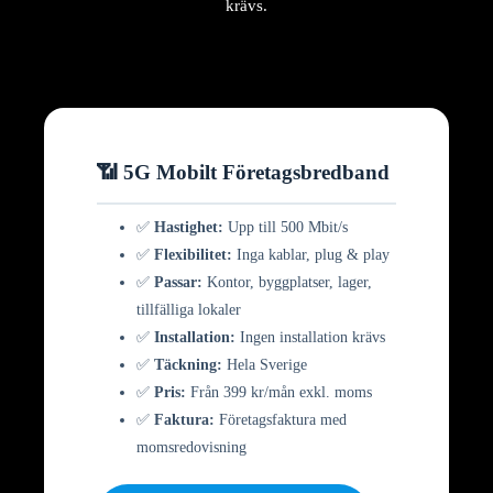
krävs.
📶 5G Mobilt Företagsbredband
✅
Hastighet:
Upp till 500 Mbit/s
✅
Flexibilitet:
Inga kablar, plug & play
✅
Passar:
Kontor, byggplatser, lager,
tillfälliga lokaler
✅
Installation:
Ingen installation krävs
✅
Täckning:
Hela Sverige
✅
Pris:
Från 399 kr/mån exkl. moms
✅
Faktura:
Företagsfaktura med
momsredovisning