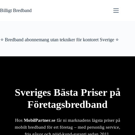
Hoppa
till
Billigt Bredband
innehåll
⭐ Bredband abonnemang utan tekniker för kontoret Sverige ⭐
Sveriges Bästa Priser på
Företagsbredband
Hos
MobilPartner.se
får ni marknadens lägsta priser på
mobilt bredband för ert företag – med personlig service,
fria gåvor och nöjd-kund-garanti sedan 2011.