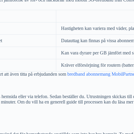
Hastigheten kan variera med väder, pl
et
Datauttag kan finnas på vissa abonne
Kan vara dyrare per GB jämfört med st
Kräver elförsörjning för routern (batte
rt att även titta på erbjudanden som
bredband abonnemang MobilPartner 
msida eller via telefon. Sedan beställer du. Utrustningen skickas till 
a minuter. Om du vill ha en generell guide till processen kan du läsa m