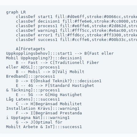
graph LR

    classDef start1 fill:#d0e6ff,stroke:#0066cc,stroke
    classDef decision1 fill:#ffe6e6,stroke:#cc0000,str
    classDef process1 fill:#e6ffe6,stroke:#2d862d,stro
    classDef warning1 fill:#fff5cc,stroke:#e6ac00,stro
    classDef error1 fill:#ffd6cc,stroke:#ff3300,stroke
    classDef success1 fill:#ccffe6,stroke:#00b33c,stro
    A[Företagets
Uppkopplingsbehov]:::start1 --> B{Fast eller
Mobil Uppkoppling?}:::decision1

    B -- Fast --> C[Traditionell Fiber
eller ADSL]:::process1

    B -- Mobil --> D[Välj Mobilt
Bredband]:::process1

    D --> E{Önskad Teknik?}:::decision1

    E -- 4G --> F[Standard Hastighet
& Täckning]:::process1

    E -- 5G --> G[Hög Hastighet
Låg Latens]:::success1

    C --> H[Begränsad Mobilitet
Installation Krävs]:::warning1

    F --> I[Begränsad Prestanda
i Upptagna Nät]:::warning1

    G --> J[Optimal för