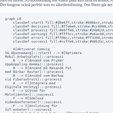
Med ett mobilt 5G-abonnemang blir vilken plats som helst ett kontor. A
Det fungerar också perfekt som en säkerhetslösning. Om fibern går ner ka
graph LR

    classDef start1 fill:#d0e6ff,stroke:#0066cc,stroke
    classDef decision1 fill:#ffe6e6,stroke:#cc0000,str
    classDef process1 fill:#e6ffe6,stroke:#2d862d,stro
    classDef warning1 fill:#fff5cc,stroke:#e6ac00,stro
    classDef error1 fill:#ffd6cc,stroke:#ff3300,stroke
    classDef success1 fill:#ccffe6,stroke:#00b33c,stro
    A[Aktiverat Comviq
5G Abonnemang]:::start1 --> B[Optimera
Mobil Arbetsplats]:::process1

    B --> C[Använd som Primär
Uppkoppling Hemma]:::process1

    B --> D[Använd på Resande Fot
med Bärbar Router]:::process1

    B --> E[Använd som Backup
vid Fiberavbrott]:::process1

    A --> F[Integrera med
Digitala Verktyg]:::process1

    F --> G[Stöd för
Molntjänster]:::success1

    F --> H[Sömlösa
Videokonferenser]:::success1

    F --> I[Anslutning för
IoT-enheter]:::success1
