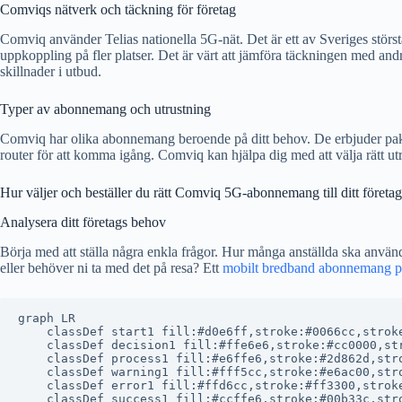
Comviqs nätverk och täckning för företag
Comviq använder Telias nationella 5G-nät. Det är ett av Sveriges störs
uppkoppling på fler platser. Det är värt att jämföra täckningen med andr
skillnader i utbud.
Typer av abonnemang och utrustning
Comviq har olika abonnemang beroende på ditt behov. De erbjuder pak
router för att komma igång. Comviq kan hjälpa dig med att välja rätt ut
Hur väljer och beställer du rätt Comviq 5G-abonnemang till ditt företa
Analysera ditt företags behov
Börja med att ställa några enkla frågor. Hur många anställda ska använd
eller behöver ni ta med det på resa? Ett
mobilt bredband abonnemang på 
graph LR

    classDef start1 fill:#d0e6ff,stroke:#0066cc,stroke
    classDef decision1 fill:#ffe6e6,stroke:#cc0000,str
    classDef process1 fill:#e6ffe6,stroke:#2d862d,stro
    classDef warning1 fill:#fff5cc,stroke:#e6ac00,stro
    classDef error1 fill:#ffd6cc,stroke:#ff3300,stroke
    classDef success1 fill:#ccffe6,stroke:#00b33c,stro