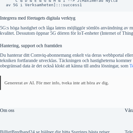
    C & D & E & G & H & I --> J[Maximerad Nytta
Integrera med företagets digitala verktyg
5G:s höga hastighet och låga latens möjliggör sömlös användning av mod
kvalitet. Dessutom öppnar 5G dörren för IoT-enheter (Internet of Things).
Hantering, support och framtiden
Du hanterar ditt Comviq-abonnemang enkelt via deras webbportal eller 
tekniken fortfarande utvecklas. Täckningen och hastigheterna kommer bar
obegränsad data är det också klokt att känna till andra lösningar, som
T
Genererat av AI. För mer info, tveka inte att höra av dig.
Om oss
Våra
BilligtBredband24.se hjälper dig hitta Sveriges bästa priser
Tele