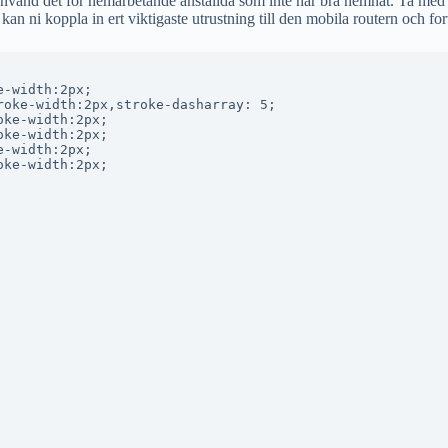
nvänd det för hemarbetande anställda som inte har bra hemnät. Ta med de
n ni koppla in ert viktigaste utrustning till den mobila routern och fort
-width:2px;

oke-width:2px,stroke-dasharray: 5;

ke-width:2px;

ke-width:2px;

-width:2px;

ke-width:2px;
