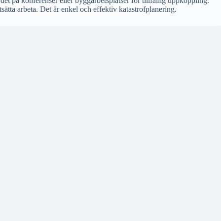
t på konferenser eller byggarbetsplatser för tillfällig uppkoppling.
sätta arbeta. Det är enkel och effektiv katastrofplanering.