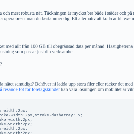
ta och mest robusta nät. Täckningen är mycket bra både i städer och på 
a operatörer innan du bestämmer dig. Ett alternativ att kolla är till exe
et med allt från 100 GB till obegränsad data per månad. Hastighetern
rustning som passar just din verksamhet.
g?
a nätet samtidigt? Behöver ni ladda upp stora filer eller räcker det me
resande fot för företagskunder
kan vara lösningen om mobilitet är vikt
-width:2px;

oke-width:2px,stroke-dasharray: 5;

ke-width:2px;

ke-width:2px;

-width:2px;

ke-width:2px;
