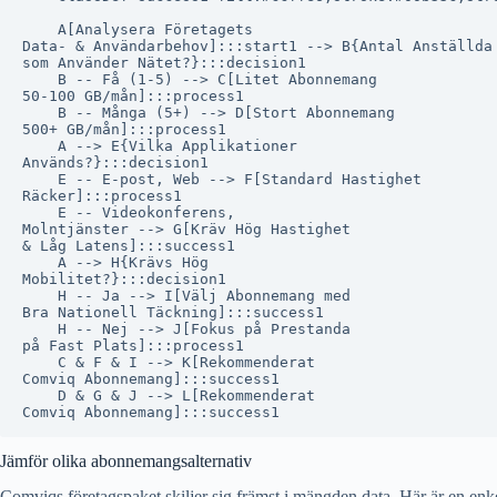
    A[Analysera Företagets
Data- & Användarbehov]:::start1 --> B{Antal Anställda
som Använder Nätet?}:::decision1

    B -- Få (1-5) --> C[Litet Abonnemang
50-100 GB/mån]:::process1

    B -- Många (5+) --> D[Stort Abonnemang
500+ GB/mån]:::process1

    A --> E{Vilka Applikationer
Används?}:::decision1

    E -- E-post, Web --> F[Standard Hastighet
Räcker]:::process1

    E -- Videokonferens,
Molntjänster --> G[Kräv Hög Hastighet
& Låg Latens]:::success1

    A --> H{Krävs Hög
Mobilitet?}:::decision1

    H -- Ja --> I[Välj Abonnemang med
Bra Nationell Täckning]:::success1

    H -- Nej --> J[Fokus på Prestanda
på Fast Plats]:::process1

    C & F & I --> K[Rekommenderat
Comviq Abonnemang]:::success1

    D & G & J --> L[Rekommenderat
Jämför olika abonnemangsalternativ
Comviqs företagspaket skiljer sig främst i mängden data. Här är en en