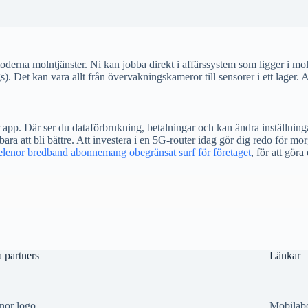
erna molntjänster. Ni kan jobba direkt i affärssystem som ligger i mol
 Det kan vara allt från övervakningskameror till sensorer i ett lager. Al
app. Där ser du dataförbrukning, betalningar och kan ändra inställning
a att bli bättre. Att investera i en 5G-router idag gör dig redo för mo
elenor bredband abonnemang obegränsat surf för företaget
, för att gör
 partners
Länkar
nor logo
Mobilab