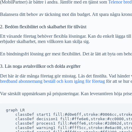
(MobilPartner) är bättre i andra. Jämför med en tjänst som
Telenor bred
Balansera ditt behov av täckning mot din budget. Att spara några kron
2. Bedöm flexibilitet och skalbarhet för tillväxt
Ett växande företag behöver flexibla lösningar. Kan du enkelt lägga ti
erbjuder skalbarhet, men villkoren kan skilja sig.
En bindningsfri lösning ger mest flexibilitet. Det är lätt att byta om b
3. Läs noga avtalsvillkor och dolda avgifter
Det här är där många företag gör misstag. Läs det finstilta. Vad händer
bredband abonnemang beställ och kom igång för företag
för att se hur
Var särskilt uppmärksam på prisjusteringar. Kan leverantören höja pris
graph LR

    classDef start1 fill:#d0e6ff,stroke:#0066cc,stroke
    classDef decision1 fill:#ffe6e6,stroke:#cc0000,str
    classDef process1 fill:#e6ffe6,stroke:#2d862d,stro
    classDef warning1 fill:#fff5cc,stroke:#e6ac00,stro