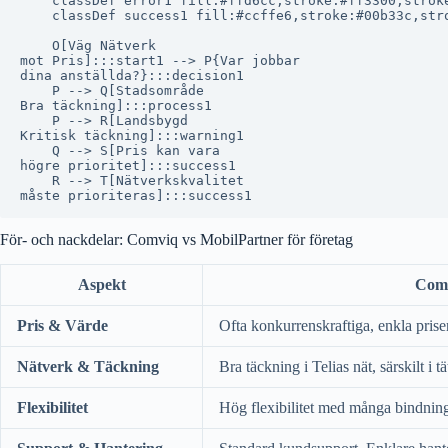
    classDef error1 fill:#ffd6cc,stroke:#ff3300,stroke
    classDef success1 fill:#ccffe6,stroke:#00b33c,stro
    O[Väg Nätverk
mot Pris]:::start1 --> P{Var jobbar
dina anställda?}:::decision1

    P --> Q[Stadsområde
Bra täckning]:::process1

    P --> R[Landsbygd
Kritisk täckning]:::warning1

    Q --> S[Pris kan vara
högre prioritet]:::success1

    R --> T[Nätverkskvalitet
För- och nackdelar: Comviq vs MobilPartner för företag
Aspekt
Comv
Pris & Värde
Ofta konkurrenskraftiga, enkla prise
Nätverk & Täckning
Bra täckning i Telias nät, särskilt i 
Flexibilitet
Hög flexibilitet med många bindning