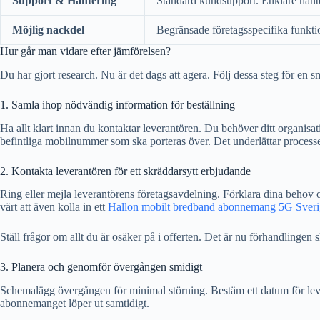
Support & Hantering
Standard kundsupport. Enklare hante
Möjlig nackdel
Begränsade företagsspecifika funktio
Hur går man vidare efter jämförelsen?
Du har gjort research. Nu är det dags att agera. Följ dessa steg för en s
1. Samla ihop nödvändig information för beställning
Ha allt klart innan du kontaktar leverantören. Du behöver ditt organi
befintliga mobilnummer som ska porteras över. Det underlättar process
2. Kontakta leverantören för ett skräddarsytt erbjudande
Ring eller mejla leverantörens företagsavdelning. Förklara dina behov oc
värt att även kolla in ett
Hallon mobilt bredband abonnemang 5G Sveri
Ställ frågor om allt du är osäker på i offerten. Det är nu förhandlingen s
3. Planera och genomför övergången smidigt
Schemalägg övergången för minimal störning. Bestäm ett datum för lever
abonnemanget löper ut samtidigt.