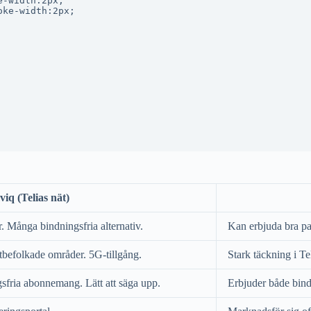
-width:2px;

ke-width:2px;

iq (Telias nät)
r. Många bindningsfria alternativ.
Kan erbjuda bra pa
tätbefolkade områder. 5G-tillgång.
Stark täckning i T
sfria abonnemang. Lätt att säga upp.
Erbjuder både bindn