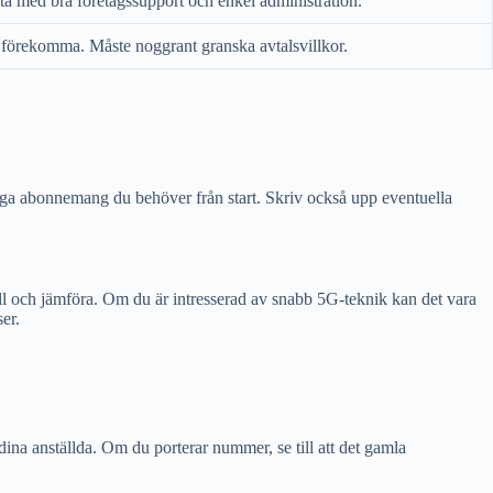
ta med bra företagssupport och enkel administration.
n förekomma. Måste noggrant granska avtalsvillkor.
nga abonnemang du behöver från start. Skriv också upp eventuella
 till och jämföra. Om du är intresserad av snabb 5G-teknik kan det vara
er.
ina anställda. Om du porterar nummer, se till att det gamla