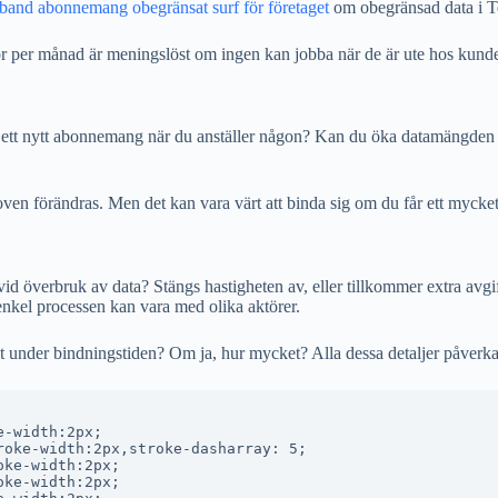
band abonnemang obegränsat surf för företaget
om obegränsad data i Tel
or per månad är meningslöst om ingen kan jobba när de är ute hos kund
ll ett nytt abonnemang när du anställer någon? Kan du öka datamängden 
ehoven förändras. Men det kan vara värt att binda sig om du får ett mycke
 vid överbruk av data? Stängs hastigheten av, eller tillkommer extra avg
 enkel processen kan vara med olika aktörer.
et under bindningstiden? Om ja, hur mycket? Alla dessa detaljer påverka
-width:2px;

oke-width:2px,stroke-dasharray: 5;

ke-width:2px;

ke-width:2px;
