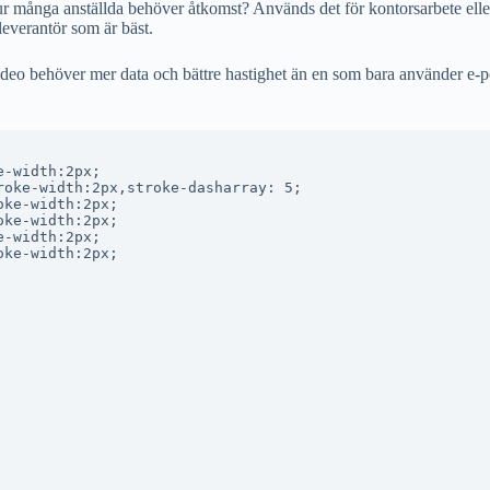
Hur många anställda behöver åtkomst? Används det för kontorsarbete el
leverantör som är bäst.
 behöver mer data och bättre hastighet än en som bara använder e-post. 
-width:2px;

oke-width:2px,stroke-dasharray: 5;

ke-width:2px;

ke-width:2px;

-width:2px;

ke-width:2px;
