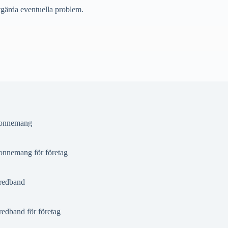
åtgärda eventuella problem.
onnemang
nnemang för företag
redband
redband för företag