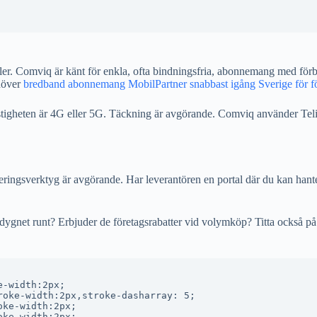
er. Comviq är känt för enkla, ofta bindningsfria, abonnemang med förbr
ehöver
bredband abonnemang MobilPartner snabbast igång Sverige för f
hastigheten är 4G eller 5G. Täckning är avgörande. Comviq använder Tel
teringsverktyg är avgörande. Har leverantören en portal där du kan han
r dygnet runt? Erbjuder de företagsrabatter vid volymköp? Titta också p
-width:2px;

oke-width:2px,stroke-dasharray: 5;

ke-width:2px;

ke-width:2px;
