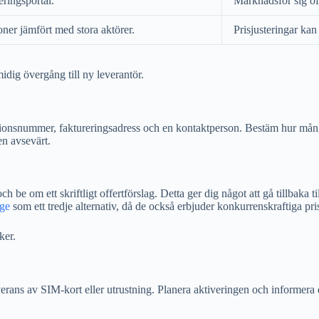
ringsportal.
Marknadsför sig of
ner jämfört med stora aktörer.
Prisjusteringar ka
midig övergång till ny leverantör.
sationsnummer, faktureringsadress och en kontaktperson. Bestäm hur må
en avsevärt.
h be om ett skriftligt offertförslag. Detta ger dig något att gå tillbaka
ge
som ett tredje alternativ, då de också erbjuder konkurrenskraftiga pris
ker.
ans av SIM-kort eller utrustning. Planera aktiveringen och informera d