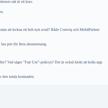
enors nät är ett krav.
en.
utan att teckna ett helt nytt avtal? Både Comviq och MobilPartner
t bra pris för flera abonnemang.
ifter? Vad säger ”Fair Use”-policyn? Det är också klokt att kolla upp
r den totala kostnaden.