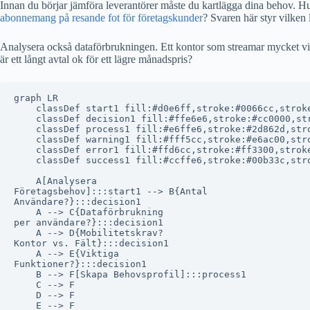
Innan du börjar jämföra leverantörer måste du kartlägga dina behov. 
abonnemang på resande fot för företagskunder
? Svaren här styr vilken 
Analysera också dataförbrukningen. Ett kontor som streamar mycket video
är ett långt avtal ok för ett lägre månadspris?
graph LR

    classDef start1 fill:#d0e6ff,stroke:#0066cc,stroke
    classDef decision1 fill:#ffe6e6,stroke:#cc0000,str
    classDef process1 fill:#e6ffe6,stroke:#2d862d,stro
    classDef warning1 fill:#fff5cc,stroke:#e6ac00,stro
    classDef error1 fill:#ffd6cc,stroke:#ff3300,stroke
    classDef success1 fill:#ccffe6,stroke:#00b33c,stro
    A[Analysera
Företagsbehov]:::start1 --> B{Antal
Användare?}:::decision1

    A --> C{Dataförbrukning
per användare?}:::decision1

    A --> D{Mobilitetskrav?
Kontor vs. Fält}:::decision1

    A --> E{Viktiga
Funktioner?}:::decision1

    B --> F[Skapa Behovsprofil]:::process1

    C --> F

    D --> F

    E --> F
