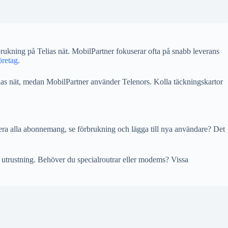
ukning på Telias nät. MobilPartner fokuserar ofta på snabb leverans
öretag
.
ias nät, medan MobilPartner använder Telenors. Kolla täckningskartor
tera alla abonnemang, se förbrukning och lägga till nya användare? Det
å utrustning. Behöver du specialroutrar eller modems? Vissa