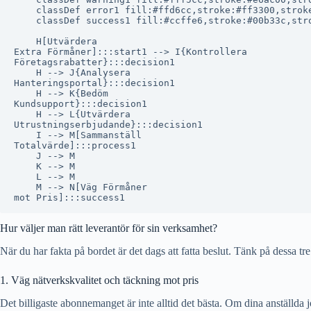
    classDef error1 fill:#ffd6cc,stroke:#ff3300,stroke
    classDef success1 fill:#ccffe6,stroke:#00b33c,stro
    H[Utvärdera
Extra Förmåner]:::start1 --> I{Kontrollera
Företagsrabatter}:::decision1

    H --> J{Analysera
Hanteringsportal}:::decision1

    H --> K{Bedöm
Kundsupport}:::decision1

    H --> L{Utvärdera
Utrustningserbjudande}:::decision1

    I --> M[Sammanställ
Totalvärde]:::process1

    J --> M

    K --> M

    L --> M

    M --> N[Väg Förmåner
Hur väljer man rätt leverantör för sin verksamhet?
När du har fakta på bordet är det dags att fatta beslut. Tänk på dessa tre
1. Väg nätverkskvalitet och täckning mot pris
Det billigaste abonnemanget är inte alltid det bästa. Om dina anställd