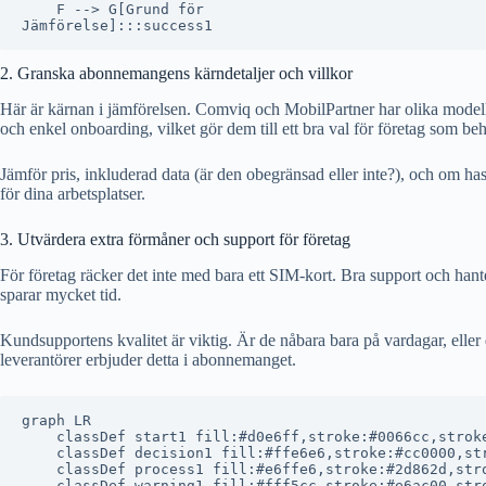
    F --> G[Grund för
2. Granska abonnemangens kärndetaljer och villkor
Här är kärnan i jämförelsen. Comviq och MobilPartner har olika modell
och enkel onboarding, vilket gör dem till ett bra val för företag som b
Jämför pris, inkluderad data (är den obegränsad eller inte?), och om 
för dina arbetsplatser.
3. Utvärdera extra förmåner och support för företag
För företag räcker det inte med bara ett SIM-kort. Bra support och han
sparar mycket tid.
Kundsupportens kvalitet är viktig. Är de nåbara bara på vardagar, elle
leverantörer erbjuder detta i abonnemanget.
graph LR

    classDef start1 fill:#d0e6ff,stroke:#0066cc,stroke
    classDef decision1 fill:#ffe6e6,stroke:#cc0000,str
    classDef process1 fill:#e6ffe6,stroke:#2d862d,stro
    classDef warning1 fill:#fff5cc,stroke:#e6ac00,stro