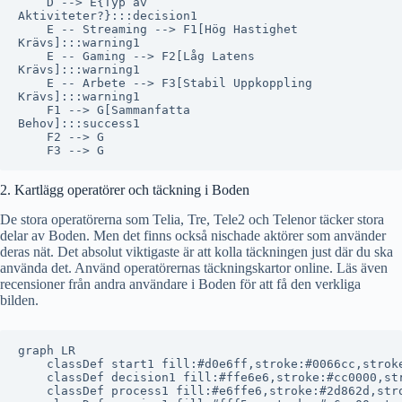
    D --> E{Typ av
Aktiviteter?}:::decision1

    E -- Streaming --> F1[Hög Hastighet
Krävs]:::warning1

    E -- Gaming --> F2[Låg Latens
Krävs]:::warning1

    E -- Arbete --> F3[Stabil Uppkoppling
Krävs]:::warning1

    F1 --> G[Sammanfatta
Behov]:::success1

    F2 --> G

2. Kartlägg operatörer och täckning i Boden
De stora operatörerna som Telia, Tre, Tele2 och Telenor täcker stora
delar av Boden. Men det finns också nischade aktörer som använder
deras nät. Det absolut viktigaste är att kolla täckningen just där du ska
använda det. Använd operatörernas täckningskartor online. Läs även
recensioner från andra användare i Boden för att få den verkliga
bilden.
graph LR

    classDef start1 fill:#d0e6ff,stroke:#0066cc,stroke
    classDef decision1 fill:#ffe6e6,stroke:#cc0000,str
    classDef process1 fill:#e6ffe6,stroke:#2d862d,stro