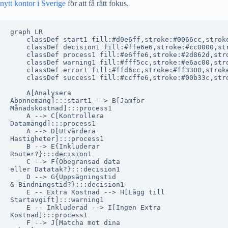
nytt kontor i Sverige
för att få rätt fokus.
graph LR

    classDef start1 fill:#d0e6ff,stroke:#0066cc,stroke
    classDef decision1 fill:#ffe6e6,stroke:#cc0000,str
    classDef process1 fill:#e6ffe6,stroke:#2d862d,stro
    classDef warning1 fill:#fff5cc,stroke:#e6ac00,stro
    classDef error1 fill:#ffd6cc,stroke:#ff3300,stroke
    classDef success1 fill:#ccffe6,stroke:#00b33c,stro
    A[Analysera
Abonnemang]:::start1 --> B[Jämför
Månadskostnad]:::process1

    A --> C[Kontrollera
Datamängd]:::process1

    A --> D[Utvärdera
Hastigheter]:::process1

    B --> E{Inkluderar
Router?}:::decision1

    C --> F{Obegränsad data
eller Datatak?}:::decision1

    D --> G{Uppsägningstid
& Bindningstid?}:::decision1

    E -- Extra Kostnad --> H[Lägg till
Startavgift]:::warning1

    E -- Inkluderad --> I[Ingen Extra
Kostnad]:::process1

    F --> J[Matcha mot dina