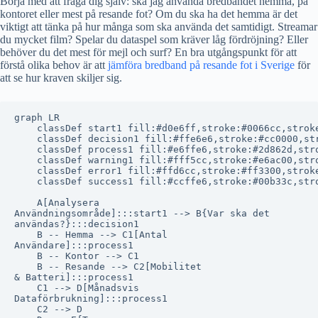
Börja med att fråga dig själv: ska jag använda bredbandet hemma, på
kontoret eller mest på resande fot? Om du ska ha det hemma är det
viktigt att tänka på hur många som ska använda det samtidigt. Streamar
du mycket film? Spelar du dataspel som kräver låg fördröjning? Eller
behöver du det mest för mejl och surf? En bra utgångspunkt för att
förstå olika behov är att
jämföra bredband på resande fot i Sverige
för
att se hur kraven skiljer sig.
graph LR

    classDef start1 fill:#d0e6ff,stroke:#0066cc,stroke
    classDef decision1 fill:#ffe6e6,stroke:#cc0000,str
    classDef process1 fill:#e6ffe6,stroke:#2d862d,stro
    classDef warning1 fill:#fff5cc,stroke:#e6ac00,stro
    classDef error1 fill:#ffd6cc,stroke:#ff3300,stroke
    classDef success1 fill:#ccffe6,stroke:#00b33c,stro
    A[Analysera
Användningsområde]:::start1 --> B{Var ska det
användas?}:::decision1

    B -- Hemma --> C1[Antal
Användare]:::process1

    B -- Kontor --> C1

    B -- Resande --> C2[Mobilitet
& Batteri]:::process1

    C1 --> D[Månadsvis
Dataförbrukning]:::process1

    C2 --> D
