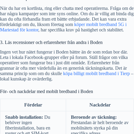
När du har en kortlista, ring eller chatta med operatörerna. Fråga om de
har några kampanjer som inte syns online. Om du är villig att binda dig
kan du ofta förhandla fram ett bättte erbjudande. Det kan vara extra
fördelaktigt om du, liksom företag som
köper mobilt bredband 5G i
Mariestad för kontor
, har specifika krav på hastighet och stabilitet.
3. Läs recensioner och erfarenheter från andra i Boden
Ingen vet hur nätet fungerar i Boden bättre än de som redan bor där.
Leta i lokala Facebook-grupper eller på forum. Ställ frågor om vilka
operatörer som fungerar bra i just ditt område. Erfarenheter från
grannar är ofta mer värdefulla än en generisk täckningskarta. Det är
samma princip som om du skulle
köpa billigt mobilt bredband i Tierp
–
lokal kunskap är ovärderlig.
För- och nackdelar med mobilt bredband i Boden
Fördelar
Nackdelar
Snabb installation:
Du
Beroende av täckning:
behöver ingen
Prestandan är helt beroende av
fiberinstallation, bara en
mobilnätets styrka på din
router och ett SIM-kort.
specifika adress.