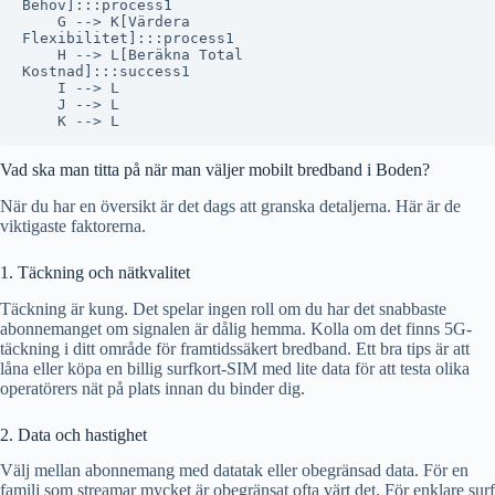
Behov]:::process1

    G --> K[Värdera
Flexibilitet]:::process1

    H --> L[Beräkna Total
Kostnad]:::success1

    I --> L

    J --> L

Vad ska man titta på när man väljer mobilt bredband i Boden?
När du har en översikt är det dags att granska detaljerna. Här är de
viktigaste faktorerna.
1. Täckning och nätkvalitet
Täckning är kung. Det spelar ingen roll om du har det snabbaste
abonnemanget om signalen är dålig hemma. Kolla om det finns 5G-
täckning i ditt område för framtidssäkert bredband. Ett bra tips är att
låna eller köpa en billig surfkort-SIM med lite data för att testa olika
operatörers nät på plats innan du binder dig.
2. Data och hastighet
Välj mellan abonnemang med datatak eller obegränsad data. För en
familj som streamar mycket är obegränsat ofta värt det. För enklare surf