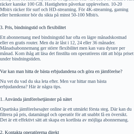
räcker kanske 100 GB. Hastigheten påverkar upplevelsen. 10-20
Mbit/s räcker för surf och HD-streaming. För 4K-streaming, gaming
eller hemkontor bör du sikta på minst 50-100 Mbit/s.
3. Pris, bindningstid och flexibilitet
Ett abonnemang med bindningstid har ofta en lägre månadskostnad
eller en gratis router. Men du är låst i 12, 24 eller 36 månader.
Månadsabonnemang ger större flexibilitet men kan vara dyrare per
månad. Kom ihåg att läsa det finstilta om operatörens rätt att höja priset
under bindningstiden.
Var kan man hitta de bästa erbjudandena och göra en jämförelse?
Nu vet du vad du ska leta efter. Men var hittar man bästa
erbjudandena? Här är några tips.
1. Använda jämförelsetjänster på nätet
Opartiska jämförelsesajter online är ett utmärkt första steg. Där kan du
filtrera på pris, datamängd och operatör för att snabbt få en översikt.
Det är ett effektivt sätt att skapa en kortlista av möjliga abonnemang.
2. Kontakta operatörerna direkt