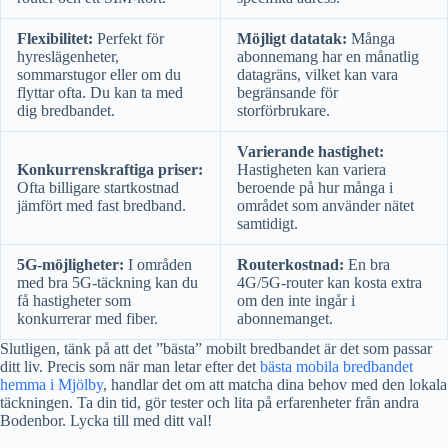
Flexibilitet:
Perfekt för
Möjligt datatak:
Många
hyreslägenheter,
abonnemang har en månatlig
sommarstugor eller om du
datagräns, vilket kan vara
flyttar ofta. Du kan ta med
begränsande för
dig bredbandet.
storförbrukare.
Varierande hastighet:
Konkurrenskraftiga priser:
Hastigheten kan variera
Ofta billigare startkostnad
beroende på hur många i
jämfört med fast bredband.
området som använder nätet
samtidigt.
5G-möjligheter:
I områden
Routerkostnad:
En bra
med bra 5G-täckning kan du
4G/5G-router kan kosta extra
få hastigheter som
om den inte ingår i
konkurrerar med fiber.
abonnemanget.
Slutligen, tänk på att det ”bästa” mobilt bredbandet är det som passar
ditt liv. Precis som när man letar efter det
bästa mobila bredbandet
hemma i Mjölby
, handlar det om att matcha dina behov med den lokala
täckningen. Ta din tid, gör tester och lita på erfarenheter från andra
Bodenbor. Lycka till med ditt val!