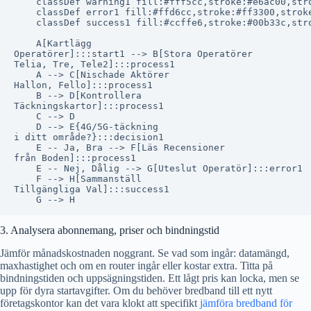
    classDef warning1 fill:#fff5cc,stroke:#e6ac00,stro
    classDef error1 fill:#ffd6cc,stroke:#ff3300,stroke
    classDef success1 fill:#ccffe6,stroke:#00b33c,stro
    A[Kartlägg
Operatörer]:::start1 --> B[Stora Operatörer
Telia, Tre, Tele2]:::process1

    A --> C[Nischade Aktörer
Hallon, Fello]:::process1

    B --> D[Kontrollera
Täckningskartor]:::process1

    C --> D

    D --> E{4G/5G-täckning
i ditt område?}:::decision1

    E -- Ja, Bra --> F[Läs Recensioner
från Boden]:::process1

    E -- Nej, Dålig --> G[Uteslut Operatör]:::error1

    F --> H[Sammanställ
Tillgängliga Val]:::success1

3. Analysera abonnemang, priser och bindningstid
Jämför månadskostnaden noggrant. Se vad som ingår: datamängd,
maxhastighet och om en router ingår eller kostar extra. Titta på
bindningstiden och uppsägningstiden. Ett lågt pris kan locka, men se
upp för dyra startavgifter. Om du behöver bredband till ett nytt
företagskontor kan det vara klokt att specifikt
jämföra bredband för