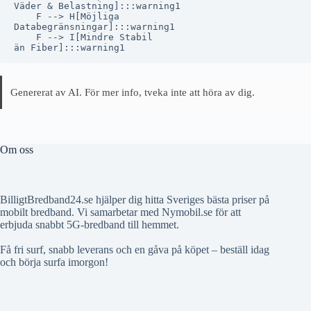
Väder & Belastning]:::warning1

    F --> H[Möjliga
Databegränsningar]:::warning1

    F --> I[Mindre Stabil
Genererat av AI. För mer info, tveka inte att höra av dig.
Om oss
BilligtBredband24.se hjälper dig hitta Sveriges bästa priser på
mobilt bredband. Vi samarbetar med Nymobil.se för att
erbjuda snabbt 5G-bredband till hemmet.
Få fri surf, snabb leverans och en gåva på köpet – beställ idag
och börja surfa imorgon!