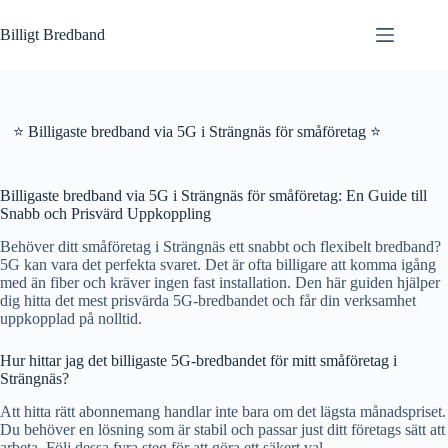
Hoppa
till
Billigt Bredband
innehåll
⭐ Billigaste bredband via 5G i Strängnäs för småföretag ⭐
Billigaste bredband via 5G i Strängnäs för småföretag: En Guide till
Snabb och Prisvärd Uppkoppling
Behöver ditt småföretag i Strängnäs ett snabbt och flexibelt bredband?
5G kan vara det perfekta svaret. Det är ofta billigare att komma igång
med än fiber och kräver ingen fast installation. Den här guiden hjälper
dig hitta det mest prisvärda 5G-bredbandet och får din verksamhet
uppkopplad på nolltid.
Hur hittar jag det billigaste 5G-bredbandet för mitt småföretag i
Strängnäs?
Att hitta rätt abonnemang handlar inte bara om det lägsta månadspriset.
Du behöver en lösning som är stabil och passar just ditt företags sätt att
arbeta. Följ dessa fyra steg för att göra ett säkert val.