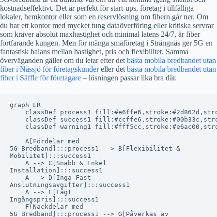
kostnadseffektivt. Det är perfekt för start-ups, företag i tillfälliga
lokaler, hemkontor eller som en reservlösning om fibern går ner. Om
du har ett kontor med mycket tung dataöverföring eller kritiska servrar
som kräver absolut maxhastighet och minimal latens 24/7, är fiber
fortfarande kungen. Men för många småföretag i Strängnäs ger 5G en
fantastisk balans mellan hastighet, pris och flexibilitet. Samma
överväganden gäller om du letar efter det
bästa mobila bredbandet utan
fiber i Nässjö för företagskunder
eller det
bästa mobila bredbandet utan
fiber i Säffle för företagare
– lösningen passar lika bra där.
graph LR

    classDef process1 fill:#e6ffe6,stroke:#2d862d,stro
    classDef success1 fill:#ccffe6,stroke:#00b33c,stro
    classDef warning1 fill:#fff5cc,stroke:#e6ac00,stro
    A[Fördelar med
5G Bredband]:::process1 --> B[Flexibilitet &
Mobilitet]:::success1

    A --> C[Snabb & Enkel
Installation]:::success1

    A --> D[Inga Fast
Anslutningsavgifter]:::success1

    A --> E[Lågt
Ingångspris]:::success1

    F[Nackdelar med
5G Bredband]:::process1 --> G[Påverkas av