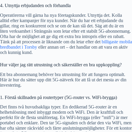
4. Utnyttja erbjudanden och förhandla
Operatörerna vill gärna ha nya företagskunder. Utnyttja det. Kolla
alltid efter kampanjer för nya kunder. När du har ett erbjudande du
gillar, ring en konkurrent och se om de kan slå det. Säg att du är en
liten verksamhet i Strängnäs som letar efter ett stabilt 5G-abonnemang.
Ofta har de möjlighet att ge dig ett extra bra intropris eller en rabatt.
Tänk på att processen är liknande om du letar efter det
billigaste mobila
bredbandet i Torsby
eller annan ort – det handlar om att vara en aktiv
och kunnig kund.
Hur väljer jag rätt utrustning och säkerställer en bra uppkoppling?
Ett bra abonnemang behöver bra utrustning för att fungera optimalt.
Här är hur du sätter upp ditt 5G-nätverk för att få ut det mesta av din
investering.
1. Förstå skillnaden på routertyper (5G-router vs. WiFi-brygga)
Det finns två huvudsakliga typer. En dedikerad 5G-router är en
helhetslösning med inbyggt modem och WiFi. Den är kraftfull och
perfekt för de flesta småföretag. En WiFi-brygga (eller ”mifi”) är mer
portabel och enklare. Den tar 5G-signalen och delar den via WiFi, men
har ofta sämre räckvidd och färre anslutningsmöjligheter. För ett kontor