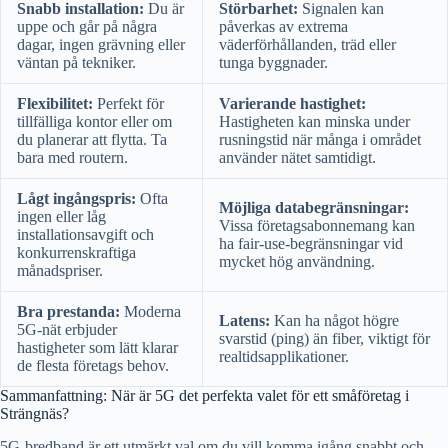
Snabb installation:
Du är
Störbarhet:
Signalen kan
uppe och går på några
påverkas av extrema
dagar, ingen grävning eller
väderförhållanden, träd eller
väntan på tekniker.
tunga byggnader.
Flexibilitet:
Perfekt för
Varierande hastighet:
tillfälliga kontor eller om
Hastigheten kan minska under
du planerar att flytta. Ta
rusningstid när många i området
bara med routern.
använder nätet samtidigt.
Lågt ingångspris:
Ofta
Möjliga databegränsningar:
ingen eller låg
Vissa företagsabonnemang kan
installationsavgift och
ha fair-use-begränsningar vid
konkurrenskraftiga
mycket hög användning.
månadspriser.
Bra prestanda:
Moderna
Latens:
Kan ha något högre
5G-nät erbjuder
svarstid (ping) än fiber, viktigt för
hastigheter som lätt klarar
realtidsapplikationer.
de flesta företags behov.
Sammanfattning: När är 5G det perfekta valet för ett småföretag i
Strängnäs?
5G-bredband är ett utmärkt val om du vill komma igång snabbt och