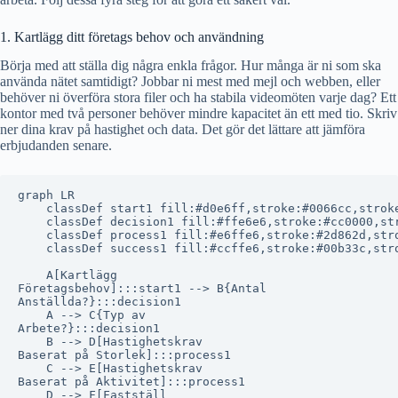
1. Kartlägg ditt företags behov och användning
Börja med att ställa dig några enkla frågor. Hur många är ni som ska
använda nätet samtidigt? Jobbar ni mest med mejl och webben, eller
behöver ni överföra stora filer och ha stabila videomöten varje dag? Ett
kontor med två personer behöver mindre kapacitet än ett med tio. Skriv
ner dina krav på hastighet och data. Det gör det lättare att jämföra
erbjudanden senare.
graph LR

    classDef start1 fill:#d0e6ff,stroke:#0066cc,stroke
    classDef decision1 fill:#ffe6e6,stroke:#cc0000,str
    classDef process1 fill:#e6ffe6,stroke:#2d862d,stro
    classDef success1 fill:#ccffe6,stroke:#00b33c,stro
    A[Kartlägg
Företagsbehov]:::start1 --> B{Antal
Anställda?}:::decision1

    A --> C{Typ av
Arbete?}:::decision1

    B --> D[Hastighetskrav
Baserat på Storlek]:::process1

    C --> E[Hastighetskrav
Baserat på Aktivitet]:::process1

    D --> F[Fastställ