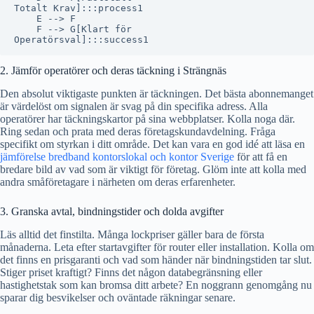
Totalt Krav]:::process1

    E --> F

    F --> G[Klart för
2. Jämför operatörer och deras täckning i Strängnäs
Den absolut viktigaste punkten är täckningen. Det bästa abonnemanget
är värdelöst om signalen är svag på din specifika adress. Alla
operatörer har täckningskartor på sina webbplatser. Kolla noga där.
Ring sedan och prata med deras företagskundavdelning. Fråga
specifikt om styrkan i ditt område. Det kan vara en god idé att läsa en
jämförelse bredband kontorslokal och kontor Sverige
för att få en
bredare bild av vad som är viktigt för företag. Glöm inte att kolla med
andra småföretagare i närheten om deras erfarenheter.
3. Granska avtal, bindningstider och dolda avgifter
Läs alltid det finstilta. Många lockpriser gäller bara de första
månaderna. Leta efter startavgifter för router eller installation. Kolla om
det finns en prisgaranti och vad som händer när bindningstiden tar slut.
Stiger priset kraftigt? Finns det någon databegränsning eller
hastighetstak som kan bromsa ditt arbete? En noggrann genomgång nu
sparar dig besvikelser och oväntade räkningar senare.