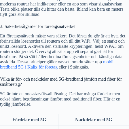
moderna routrar har indikatorer eller en app som visar signalstyrkan.
Testa olika platser tills du hittar den bästa. Ibland kan bara en meters
flytt göra stor skillnad.
3. Säkerhetsåtgärder för företagsnätverket
Ett företagsnätverk måste vara säkert. Det första du gör är att byta det
förinställda lösenordet till routern och till ditt WiFi. Välj ett starkt och
unikt lösenord. Aktivera den starkaste krypteringen, helst WPA3 om
routern stödjer det. Överväg att sätta upp ett separat gästnät för
besökare. På så sätt håller du dina företagsenheter och känsliga data
avskilda. Dessa principer gäller oavsett om du sätter upp
mobilt
bredband 5G i Kalix för företag
eller i Strängnäs.
Vilka är för- och nackdelar med 5G-bredband jämfört med fiber för
småföretag?
5G är inte en one-size-fits-all lösning. Det har många fördelar men
också några begränsningar jämfört med traditionell fiber. Här är en
tydlig jämförelse.
Fördelar med 5G
Nackdelar med 5G