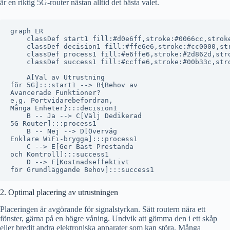
är en riktig 5G-router nästan alltid det bästa valet.
graph LR

    classDef start1 fill:#d0e6ff,stroke:#0066cc,stroke
    classDef decision1 fill:#ffe6e6,stroke:#cc0000,str
    classDef process1 fill:#e6ffe6,stroke:#2d862d,stro
    classDef success1 fill:#ccffe6,stroke:#00b33c,stro
    A[Val av Utrustning
för 5G]:::start1 --> B{Behov av
Avancerade Funktioner?
e.g. Portvidarebefordran,
Många Enheter}:::decision1

    B -- Ja --> C[Välj Dedikerad
5G Router]:::process1

    B -- Nej --> D[Överväg
Enklare WiFi-brygga]:::process1

    C --> E[Ger Bäst Prestanda
och Kontroll]:::success1

    D --> F[Kostnadseffektivt
2. Optimal placering av utrustningen
Placeringen är avgörande för signalstyrkan. Sätt routern nära ett
fönster, gärna på en högre våning. Undvik att gömma den i ett skåp
eller bredit andra elektroniska apparater som kan störa. Många