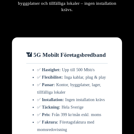
byggplatser och tillfälliga lokaler – ingen installation
krävs.
📶 5G Mobilt Företagsbredband
✅
Hastighet:
Upp till 500 Mbit/s
✅
Flexibilitet:
Inga kablar, plug & play
✅
Passar:
Kontor, byggplatser, lager,
tillfälliga lokaler
✅
Installation:
Ingen installation krävs
✅
Täckning:
Hela Sverige
✅
Pris:
Från 399 kr/mån exkl. moms
✅
Faktura:
Företagsfaktura med
momsredovisning