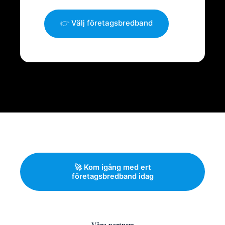
👉 Välj företagsbredband
🚀 Kom igång med ert
företagsbredband idag
Våra partners