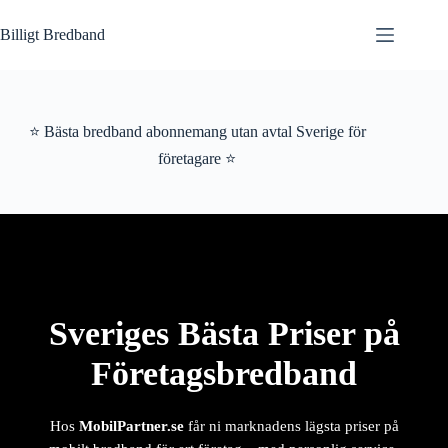
Hoppa
till
Billigt Bredband
innehåll
⭐ Bästa bredband abonnemang utan avtal Sverige för
företagare ⭐
Sveriges Bästa Priser på
Företagsbredband
Hos
MobilPartner.se
får ni marknadens lägsta priser på