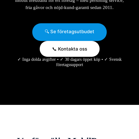
mobilt bredband för ert företag – med personlig service,
fria gåvor och nöjd-kund-garanti sedan 2011.
🔍 Se företagsutbudet
📞 Kontakta oss
✓ Inga dolda avgifter • ✓ 30 dagars öppet köp • ✓ Svensk
företagssupport