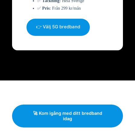
✅
Täckning:
Hela Sverige
✅
Pris:
Från 299 kr/mån
👉 Välj 5G bredband
🚀 Kom igång med ditt bredband
idag