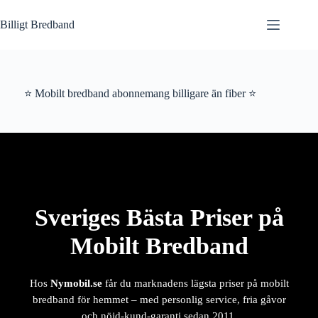
Hoppa
till
Billigt Bredband
innehåll
⭐ Mobilt bredband abonnemang billigare än fiber ⭐
Sveriges Bästa Priser på
Mobilt Bredband
Hos
Nymobil.se
får du marknadens lägsta priser på mobilt
bredband för hemmet – med personlig service, fria gåvor
och nöjd-kund-garanti sedan 2011.