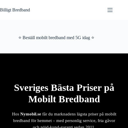
Hoppa
till
Billigt Bredband
innehåll
⭐ Beställ mobilt bredband med 5G idag ⭐
Sveriges Bästa Priser på
Mobilt Bredband
Hos
Nymobil.se
får du marknadens lägsta priser på mobilt
bredband för hemmet – med personlig service, fria gåvor
och nöjd-kund-garanti sedan 2011.