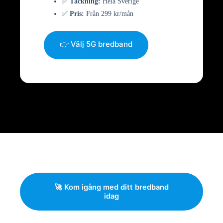
✅
Täckning:
Hela Sverige
✅
Pris:
Från 299 kr/mån
👉 Välj 5G bredband
🚀 Kom igång med ditt bredband
idag