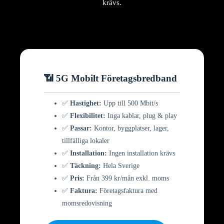
krävs.
📶 5G Mobilt Företagsbredband
✅
Hastighet:
Upp till 500 Mbit/s
✅
Flexibilitet:
Inga kablar, plug & play
✅
Passar:
Kontor, byggplatser, lager,
tillfälliga lokaler
✅
Installation:
Ingen installation krävs
✅
Täckning:
Hela Sverige
✅
Pris:
Från 399 kr/mån exkl. moms
✅
Faktura:
Företagsfaktura med
momsredovisning