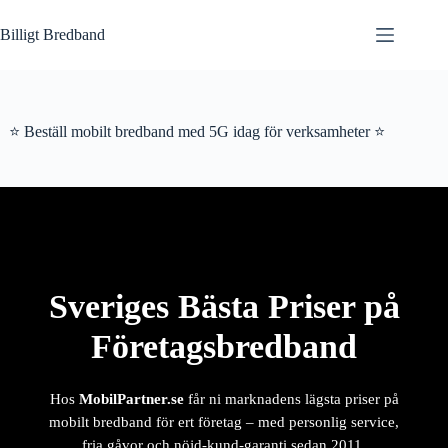
Hoppa
till
Billigt Bredband
innehåll
⭐ Beställ mobilt bredband med 5G idag för verksamheter ⭐
Sveriges Bästa Priser på
Företagsbredband
Hos
MobilPartner.se
får ni marknadens lägsta priser på
mobilt bredband för ert företag – med personlig service,
fria gåvor och nöjd-kund-garanti sedan 2011.