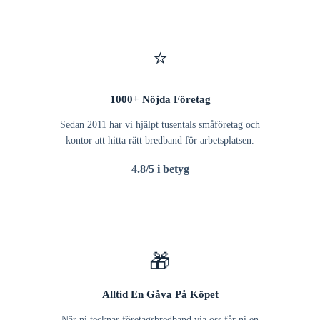
⭐
1000+ Nöjda Företag
Sedan 2011 har vi hjälpt tusentals småföretag och
kontor att hitta rätt bredband för arbetsplatsen.
4.8/5 i betyg
🎁
Alltid En Gåva På Köpet
När ni tecknar företagsbredband via oss får ni en