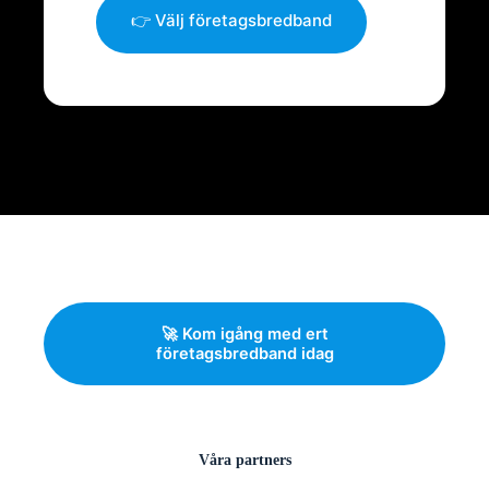
👉 Välj företagsbredband
🚀 Kom igång med ert
företagsbredband idag
Våra partners