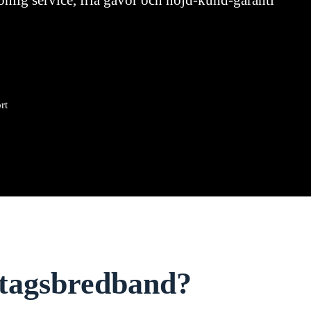
onlig service, fria gåvor och nöjd-kund-garanti
rt
retagsbredband?