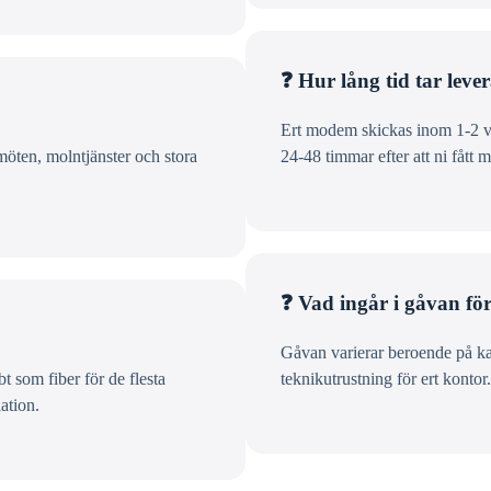
❓ Hur lång tid tar lever
Ert modem skickas inom 1-2 var
möten, molntjänster och stora
24-48 timmar efter att ni fått 
❓ Vad ingår i gåvan fö
Gåvan varierar beroende på kam
t som fiber för de flesta
teknikutrustning för ert kontor
ation.