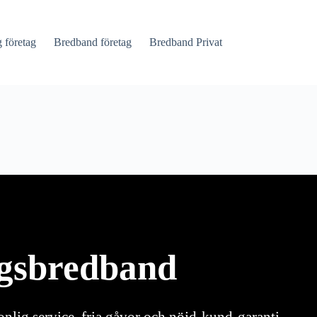
företag
Bredband företag
Bredband Privat
agsbredband