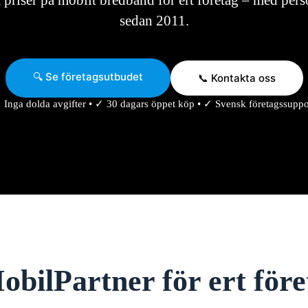
 priser på mobilt bredband för ert företag – med pers
sedan 2011.
🔍 Se företagsutbudet
📞 Kontakta oss
 Inga dolda avgifter • ✓ 30 dagars öppet köp • ✓ Svensk företagssuppo
obilPartner för ert fö