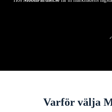
Hos
MobilPartner.se
får ni marknadens lägsta
✓
Varför välja M