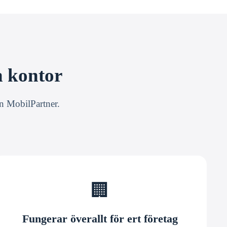
h kontor
ån MobilPartner.
🏢
Fungerar överallt för ert företag