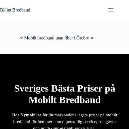
Hoppa
till
Billigt Bredband
innehåll
⭐ Mobilt bredband utan fiber i Örebro ⭐
Sveriges Bästa Priser på
Mobilt Bredband
Hos
Nymobil.se
får du marknadens lägsta priser på mobilt
bredband för hemmet – med personlig service, fria gåvor
och nöjd-kund-garanti sedan 2011.