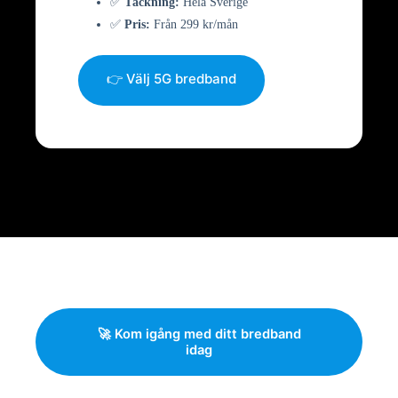
✅
Täckning:
Hela Sverige
✅
Pris:
Från 299 kr/mån
👉 Välj 5G bredband
🚀 Kom igång med ditt bredband
idag