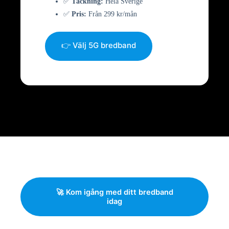
✅
Täckning:
Hela Sverige
✅
Pris:
Från 299 kr/mån
👉 Välj 5G bredband
🚀 Kom igång med ditt bredband
idag