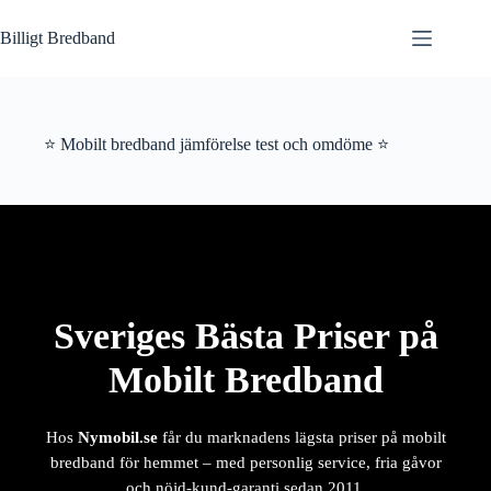
Hoppa
till
Billigt Bredband
innehåll
⭐ Mobilt bredband jämförelse test och omdöme ⭐
Sveriges Bästa Priser på
Mobilt Bredband
Hos
Nymobil.se
får du marknadens lägsta priser på mobilt
bredband för hemmet – med personlig service, fria gåvor
och nöjd-kund-garanti sedan 2011.