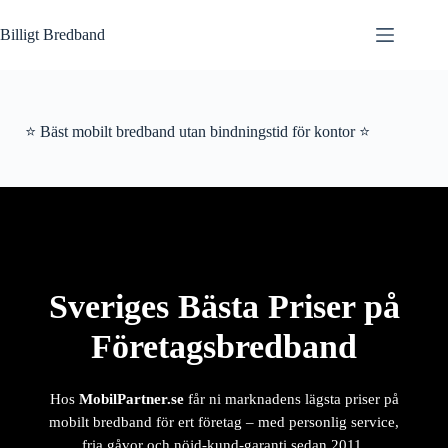
Hoppa
till
Billigt Bredband
innehåll
⭐ Bäst mobilt bredband utan bindningstid för kontor ⭐
Sveriges Bästa Priser på
Företagsbredband
Hos
MobilPartner.se
får ni marknadens lägsta priser på
mobilt bredband för ert företag – med personlig service,
fria gåvor och nöjd-kund-garanti sedan 2011.