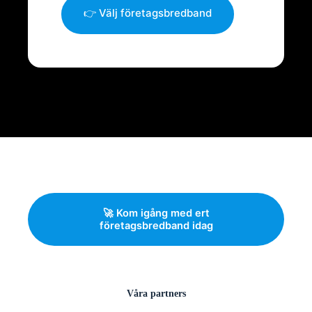
👉 Välj företagsbredband
🚀 Kom igång med ert
företagsbredband idag
Våra partners