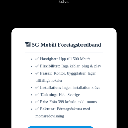
krävs.
📶 5G Mobilt Företagsbredband
✅
Hastighet:
Upp till 500 Mbit/s
✅
Flexibilitet:
Inga kablar, plug & play
✅
Passar:
Kontor, byggplatser, lager,
tillfälliga lokaler
✅
Installation:
Ingen installation krävs
✅
Täckning:
Hela Sverige
✅
Pris:
Från 399 kr/mån exkl. moms
✅
Faktura:
Företagsfaktura med
momsredovisning