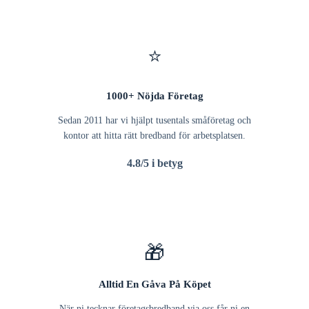
⭐
1000+ Nöjda Företag
Sedan 2011 har vi hjälpt tusentals småföretag och
kontor att hitta rätt bredband för arbetsplatsen.
4.8/5 i betyg
🎁
Alltid En Gåva På Köpet
När ni tecknar företagsbredband via oss får ni en