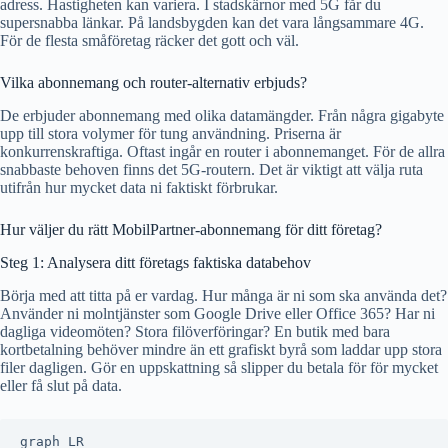
adress. Hastigheten kan variera. I stadskärnor med 5G får du
supersnabba länkar. På landsbygden kan det vara långsammare 4G.
För de flesta småföretag räcker det gott och väl.
Vilka abonnemang och router-alternativ erbjuds?
De erbjuder abonnemang med olika datamängder. Från några gigabyte
upp till stora volymer för tung användning. Priserna är
konkurrenskraftiga. Oftast ingår en router i abonnemanget. För de allra
snabbaste behoven finns det 5G-routern. Det är viktigt att välja ruta
utifrån hur mycket data ni faktiskt förbrukar.
Hur väljer du rätt MobilPartner-abonnemang för ditt företag?
Steg 1: Analysera ditt företags faktiska databehov
Börja med att titta på er vardag. Hur många är ni som ska använda det?
Använder ni molntjänster som Google Drive eller Office 365? Har ni
dagliga videomöten? Stora filöverföringar? En butik med bara
kortbetalning behöver mindre än ett grafiskt byrå som laddar upp stora
filer dagligen. Gör en uppskattning så slipper du betala för för mycket
eller få slut på data.
graph LR
