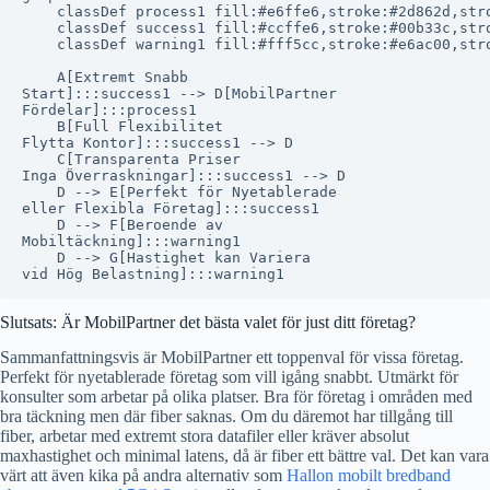
    classDef process1 fill:#e6ffe6,stroke:#2d862d,stro
    classDef success1 fill:#ccffe6,stroke:#00b33c,stro
    classDef warning1 fill:#fff5cc,stroke:#e6ac00,stro
    A[Extremt Snabb
Start]:::success1 --> D[MobilPartner
Fördelar]:::process1

    B[Full Flexibilitet
Flytta Kontor]:::success1 --> D

    C[Transparenta Priser
Inga Överraskningar]:::success1 --> D

    D --> E[Perfekt för Nyetablerade
eller Flexibla Företag]:::success1

    D --> F[Beroende av
Mobiltäckning]:::warning1

    D --> G[Hastighet kan Variera
Slutsats: Är MobilPartner det bästa valet för just ditt företag?
Sammanfattningsvis är MobilPartner ett toppenval för vissa företag.
Perfekt för nyetablerade företag som vill igång snabbt. Utmärkt för
konsulter som arbetar på olika platser. Bra för företag i områden med
bra täckning men där fiber saknas. Om du däremot har tillgång till
fiber, arbetar med extremt stora datafiler eller kräver absolut
maxhastighet och minimal latens, då är fiber ett bättre val. Det kan vara
värt att även kika på andra alternativ som
Hallon mobilt bredband