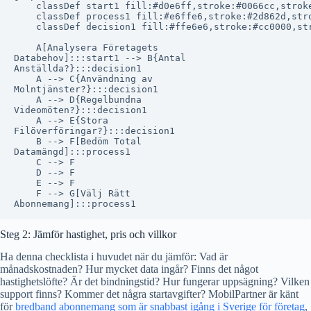
    classDef start1 fill:#d0e6ff,stroke:#0066cc,stroke
    classDef process1 fill:#e6ffe6,stroke:#2d862d,stro
    classDef decision1 fill:#ffe6e6,stroke:#cc0000,str
    A[Analysera Företagets
Databehov]:::start1 --> B{Antal
Anställda?}:::decision1

    A --> C{Användning av
Molntjänster?}:::decision1

    A --> D{Regelbundna
Videomöten?}:::decision1

    A --> E{Stora
Filöverföringar?}:::decision1

    B --> F[Bedöm Total
Datamängd]:::process1

    C --> F

    D --> F

    E --> F

    F --> G[Välj Rätt
Steg 2: Jämför hastighet, pris och villkor
Ha denna checklista i huvudet när du jämför: Vad är
månadskostnaden? Hur mycket data ingår? Finns det något
hastighetslöfte? Är det bindningstid? Hur fungerar uppsägning? Vilken
support finns? Kommer det några startavgifter? MobilPartner är känt
för
bredband abonnemang som är snabbast igång i Sverige för företag
,