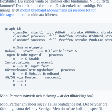
flexibilitet. Du slipper vänta på tekniker eller bindningar. Vill du flytta
kontoret? Du tar bara med routern. Det är enkelt och smidigt. För
många är ett
mobilt bredband abonnemang på resande fot för
företagskunder
den ultimata friheten.
graph LR

    classDef start1 fill:#d0e6ff,stroke:#0066cc,stroke
    classDef process1 fill:#e6ffe6,stroke:#2d862d,stro
    classDef success1 fill:#ccffe6,stroke:#00b33c,stro
    A[Småföretagets
Behov]:::start1 --> B[Flexibilitet &
Ingen bindningstid]:::process1

    A --> C[Snabb
Installation]:::process1

    A --> D[Inget fast
nätverksanslutningsbehov]:::process1

    B --> E[Mobilt Bredband
4G/5G via Router]:::success1

    C --> E

MobilPartners nätverk och täckning – är det tillräckligt bra?
MobilPartner använder sig av Telias omfattande nät. Det betyder bra
täckning i stora delar av Sverige. Men du måste kolla din specifika