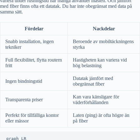
variera under rusningstid när många använder masten. Och jämfört
med fiber finns ofta ett datatak. Du har inte obegränsat med data på
samma sätt.
Fördelar
Nackdelar
Snabb installation, ingen
Beroende av mobiltäckningens
tekniker
styrka
Full flexibilitet, flytta routern
Hastigheten kan variera vid
fritt
hög belastning
Datatak jämfört med
Ingen bindningstid
obegränsat fiber
Kan vara känsligare för
Transparenta priser
väderförhållanden
Perfekt för tillfälliga kontor
Laten (ping) är ofta högre än
eller mässor
på fiber
graph LR
