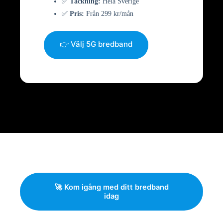
✅
Täckning:
Hela Sverige
✅
Pris:
Från 299 kr/mån
👉 Välj 5G bredband
🚀 Kom igång med ditt bredband
idag