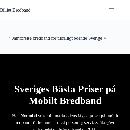
Hoppa
till
Billigt Bredband
innehåll
⭐ Jämförelse bredband för tillfälligt boende Sverige ⭐
Sveriges Bästa Priser på
Mobilt Bredband
Hos
Nymobil.se
får du marknadens lägsta priser på mobilt
bredband för hemmet – med personlig service, fria gåvor
och nöjd-kund-garanti sedan 2011.