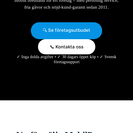
mobilt bredband för ert företag – med personlig service,
fria gåvor och nöjd-kund-garanti sedan 2011.
🔍 Se företagsutbudet
📞 Kontakta oss
✓ Inga dolda avgifter • ✓ 30 dagars öppet köp • ✓ Svensk
företagssupport