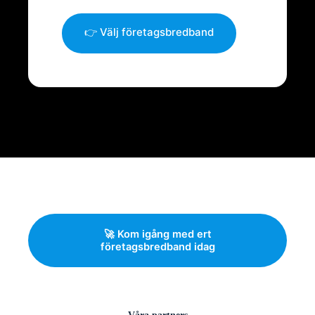
👉 Välj företagsbredband
🚀 Kom igång med ert
företagsbredband idag
Våra partners