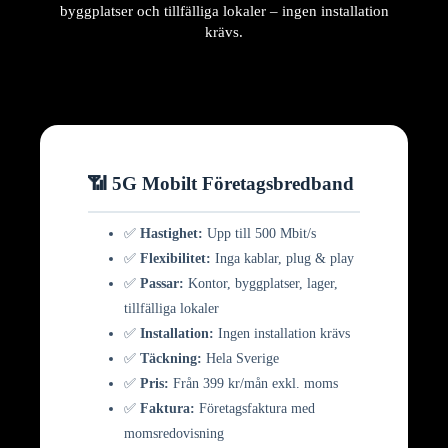
byggplatser och tillfälliga lokaler – ingen installation
krävs.
📶 5G Mobilt Företagsbredband
✅
Hastighet:
Upp till 500 Mbit/s
✅
Flexibilitet:
Inga kablar, plug & play
✅
Passar:
Kontor, byggplatser, lager,
tillfälliga lokaler
✅
Installation:
Ingen installation krävs
✅
Täckning:
Hela Sverige
✅
Pris:
Från 399 kr/mån exkl. moms
✅
Faktura:
Företagsfaktura med
momsredovisning