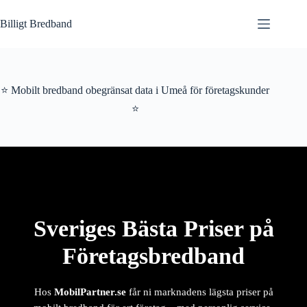
Hoppa
till
Billigt Bredband
innehåll
⭐ Mobilt bredband obegränsat data i Umeå för företagskunder
⭐
Sveriges Bästa Priser på
Företagsbredband
Hos
MobilPartner.se
får ni marknadens lägsta priser på