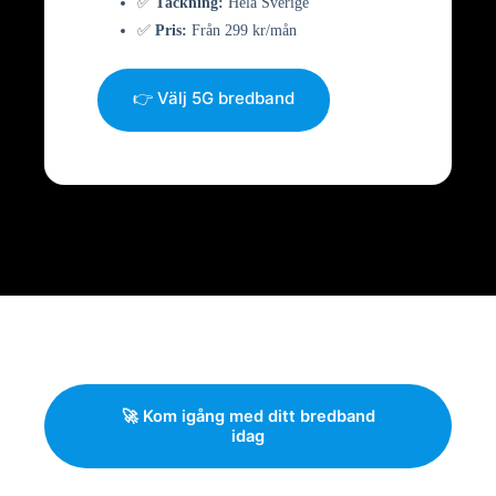
✅
Täckning:
Hela Sverige
✅
Pris:
Från 299 kr/mån
👉 Välj 5G bredband
🚀 Kom igång med ditt bredband
idag