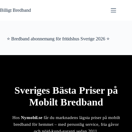
Hoppa
till
Billigt Bredband
innehåll
⭐ Bredband abonnemang för fritidshus Sverige 2026 ⭐
Sveriges Bästa Priser på
Mobilt Bredband
Hos
Nymobil.se
får du marknadens lägsta priser på mobilt
bredband för hemmet – med personlig service, fria gåvor
och nöjd-kund-garanti sedan 2011.