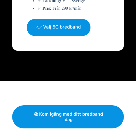
✅
Täckning:
Hela Sverige
✅
Pris:
Från 299 kr/mån
👉 Välj 5G bredband
🚀 Kom igång med ditt bredband
idag