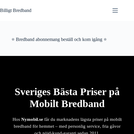
Hoppa
till
Billigt Bredband
innehåll
⭐ Bredband abonnemang beställ och kom igång ⭐
Sveriges Bästa Priser på
Mobilt Bredband
Hos
Nymobil.se
får du marknadens lägsta priser på mobilt
bredband för hemmet – med personlig service, fria gåvor
och nöjd-kund-garanti sedan 2011.