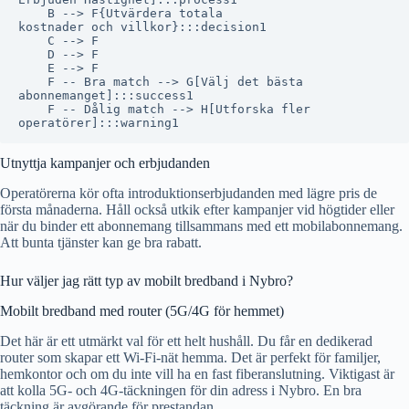
    B --> F{Utvärdera totala
kostnader och villkor}:::decision1

    C --> F

    D --> F

    E --> F

    F -- Bra match --> G[Välj det bästa
abonnemanget]:::success1

    F -- Dålig match --> H[Utforska fler
Utnyttja kampanjer och erbjudanden
Operatörerna kör ofta introduktionserbjudanden med lägre pris de
första månaderna. Håll också utkik efter kampanjer vid högtider eller
när du binder ett abonnemang tillsammans med ett mobilabonnemang.
Att bunta tjänster kan ge bra rabatt.
Hur väljer jag rätt typ av mobilt bredband i Nybro?
Mobilt bredband med router (5G/4G för hemmet)
Det här är ett utmärkt val för ett helt hushåll. Du får en dedikerad
router som skapar ett Wi-Fi-nät hemma. Det är perfekt för familjer,
hemkontor och om du inte vill ha en fast fiberanslutning. Viktigast är
att kolla 5G- och 4G-täckningen för din adress i Nybro. En bra
täckning är avgörande för prestandan.