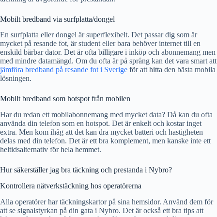
Mobilt bredband via surfplatta/dongel
En surfplatta eller dongel är superflexibelt. Det passar dig som är
mycket på resande fot, är student eller bara behöver internet till en
enskild bärbar dator. Det är ofta billigare i inköp och abonnemang men
med mindre datamängd. Om du ofta är på språng kan det vara smart att
jämföra bredband på resande fot i Sverige
för att hitta den bästa mobila
lösningen.
Mobilt bredband som hotspot från mobilen
Har du redan ett mobilabonnemang med mycket data? Då kan du ofta
använda din telefon som en hotspot. Det är enkelt och kostar inget
extra. Men kom ihåg att det kan dra mycket batteri och hastigheten
delas med din telefon. Det är ett bra komplement, men kanske inte ett
heltidsalternativ för hela hemmet.
Hur säkerställer jag bra täckning och prestanda i Nybro?
Kontrollera nätverkstäckning hos operatörerna
Alla operatörer har täckningskartor på sina hemsidor. Använd dem för
att se signalstyrkan på din gata i Nybro. Det är också ett bra tips att