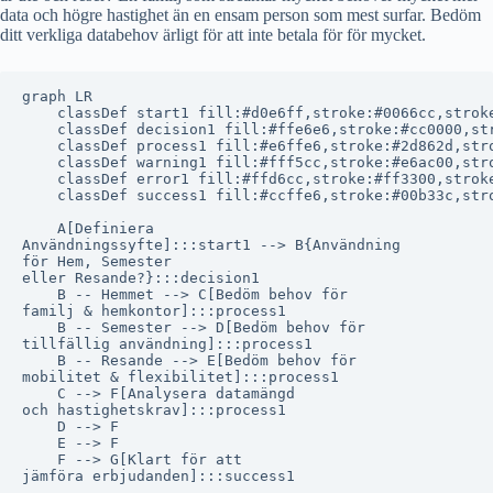
data och högre hastighet än en ensam person som mest surfar. Bedöm
ditt verkliga databehov ärligt för att inte betala för för mycket.
graph LR

    classDef start1 fill:#d0e6ff,stroke:#0066cc,stroke
    classDef decision1 fill:#ffe6e6,stroke:#cc0000,str
    classDef process1 fill:#e6ffe6,stroke:#2d862d,stro
    classDef warning1 fill:#fff5cc,stroke:#e6ac00,stro
    classDef error1 fill:#ffd6cc,stroke:#ff3300,stroke
    classDef success1 fill:#ccffe6,stroke:#00b33c,stro
    A[Definiera
Användningssyfte]:::start1 --> B{Användning
för Hem, Semester
eller Resande?}:::decision1

    B -- Hemmet --> C[Bedöm behov för
familj & hemkontor]:::process1

    B -- Semester --> D[Bedöm behov för
tillfällig användning]:::process1

    B -- Resande --> E[Bedöm behov för
mobilitet & flexibilitet]:::process1

    C --> F[Analysera datamängd
och hastighetskrav]:::process1

    D --> F

    E --> F

    F --> G[Klart för att