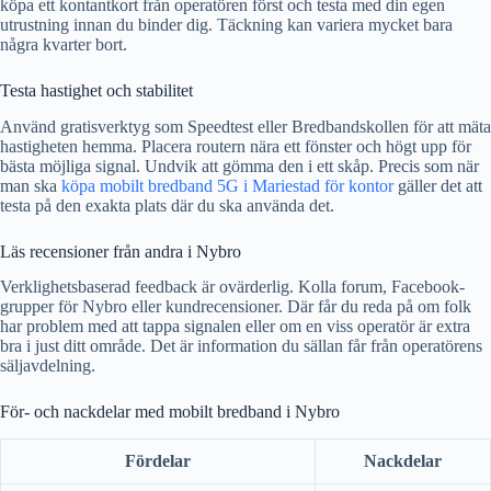
köpa ett kontantkort från operatören först och testa med din egen
utrustning innan du binder dig. Täckning kan variera mycket bara
några kvarter bort.
Testa hastighet och stabilitet
Använd gratisverktyg som Speedtest eller Bredbandskollen för att mäta
hastigheten hemma. Placera routern nära ett fönster och högt upp för
bästa möjliga signal. Undvik att gömma den i ett skåp. Precis som när
man ska
köpa mobilt bredband 5G i Mariestad för kontor
gäller det att
testa på den exakta plats där du ska använda det.
Läs recensioner från andra i Nybro
Verklighetsbaserad feedback är ovärderlig. Kolla forum, Facebook-
grupper för Nybro eller kundrecensioner. Där får du reda på om folk
har problem med att tappa signalen eller om en viss operatör är extra
bra i just ditt område. Det är information du sällan får från operatörens
säljavdelning.
För- och nackdelar med mobilt bredband i Nybro
Fördelar
Nackdelar