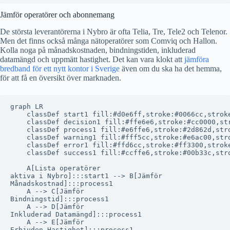
Jämför operatörer och abonnemang
De största leverantörerna i Nybro är ofta Telia, Tre, Tele2 och Telenor.
Men det finns också många nätoperatörer som Comviq och Hallon.
Kolla noga på månadskostnaden, bindningstiden, inkluderad
datamängd och uppmätt hastighet. Det kan vara klokt att
jämföra
bredband för ett nytt kontor i Sverige
även om du ska ha det hemma,
för att få en översikt över marknaden.
graph LR

    classDef start1 fill:#d0e6ff,stroke:#0066cc,stroke
    classDef decision1 fill:#ffe6e6,stroke:#cc0000,str
    classDef process1 fill:#e6ffe6,stroke:#2d862d,stro
    classDef warning1 fill:#fff5cc,stroke:#e6ac00,stro
    classDef error1 fill:#ffd6cc,stroke:#ff3300,stroke
    classDef success1 fill:#ccffe6,stroke:#00b33c,stro
    A[Lista operatörer
aktiva i Nybro]:::start1 --> B[Jämför
Månadskostnad]:::process1

    A --> C[Jämför
Bindningstid]:::process1

    A --> D[Jämför
Inkluderad Datamängd]:::process1

    A --> E[Jämför
Erbjuden Hastighet]:::process1
