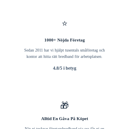
⭐
1000+ Nöjda Företag
Sedan 2011 har vi hjälpt tusentals småföretag och
kontor att hitta rätt bredband för arbetsplatsen.
4.8/5 i betyg
🎁
Alltid En Gåva På Köpet
När ni tecknar företagsbredband via oss får ni en