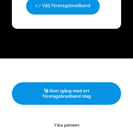
👉 Välj företagsbredband
🚀 Kom igång med ert
företagsbredband idag
Våra partners