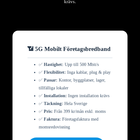
krävs.
📶 5G Mobilt Företagsbredband
✅
Hastighet:
Upp till 500 Mbit/s
✅
Flexibilitet:
Inga kablar, plug & play
✅
Passar:
Kontor, byggplatser, lager,
tillfälliga lokaler
✅
Installation:
Ingen installation krävs
✅
Täckning:
Hela Sverige
✅
Pris:
Från 399 kr/mån exkl. moms
✅
Faktura:
Företagsfaktura med
momsredovisning