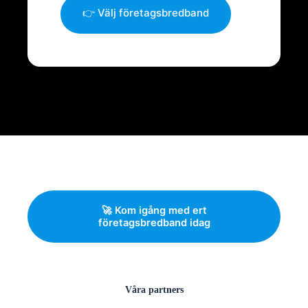
👉 Välj företagsbredband
🚀 Kom igång med ert
företagsbredband idag
Våra partners