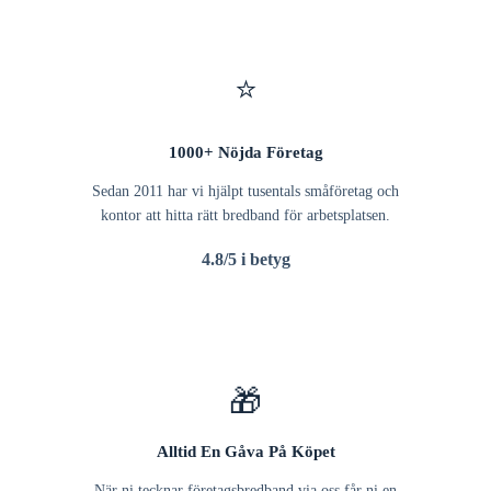
⭐
1000+ Nöjda Företag
Sedan 2011 har vi hjälpt tusentals småföretag och
kontor att hitta rätt bredband för arbetsplatsen.
4.8/5 i betyg
🎁
Alltid En Gåva På Köpet
När ni tecknar företagsbredband via oss får ni en