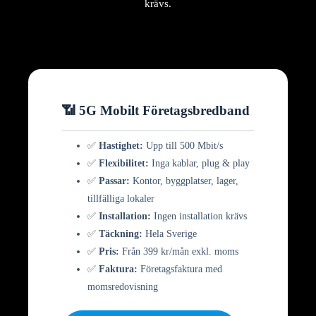
krävs.
📶 5G Mobilt Företagsbredband
✅
Hastighet:
Upp till 500 Mbit/s
✅
Flexibilitet:
Inga kablar, plug & play
✅
Passar:
Kontor, byggplatser, lager,
tillfälliga lokaler
✅
Installation:
Ingen installation krävs
✅
Täckning:
Hela Sverige
✅
Pris:
Från 399 kr/mån exkl. moms
✅
Faktura:
Företagsfaktura med
momsredovisning