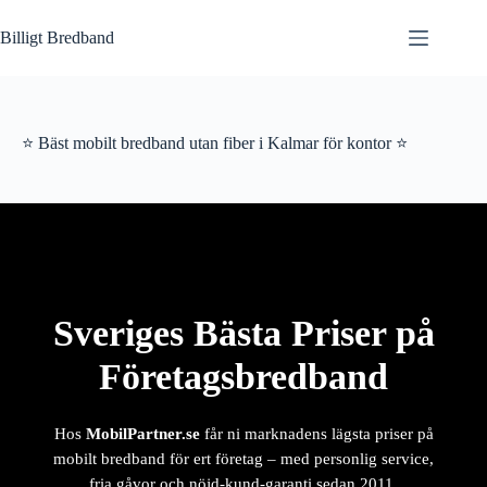
Hoppa
till
Billigt Bredband
innehåll
⭐ Bäst mobilt bredband utan fiber i Kalmar för kontor ⭐
Sveriges Bästa Priser på
Företagsbredband
Hos
MobilPartner.se
får ni marknadens lägsta priser på
mobilt bredband för ert företag – med personlig service,
fria gåvor och nöjd-kund-garanti sedan 2011.