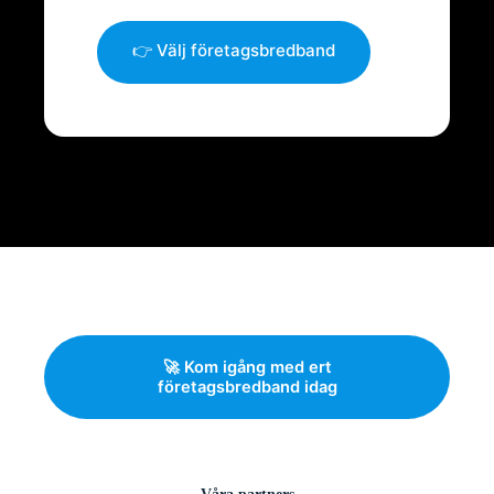
👉 Välj företagsbredband
🚀 Kom igång med ert
företagsbredband idag
Våra partners