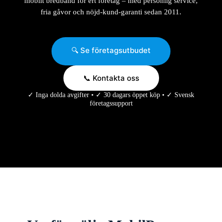
mobilt bredband för ert företag – med personlig service,
fria gåvor och nöjd-kund-garanti sedan 2011.
🔍 Se företagsutbudet
📞 Kontakta oss
✓ Inga dolda avgifter • ✓ 30 dagars öppet köp • ✓ Svensk
företagssupport