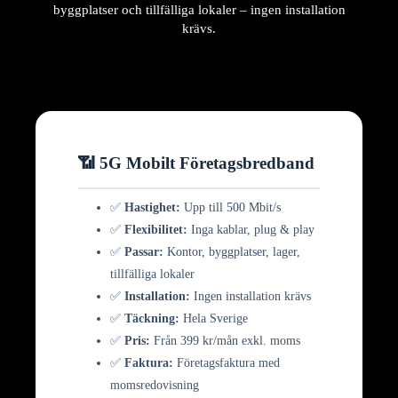
byggplatser och tillfälliga lokaler – ingen installation
krävs.
📶 5G Mobilt Företagsbredband
✅
Hastighet:
Upp till 500 Mbit/s
✅
Flexibilitet:
Inga kablar, plug & play
✅
Passar:
Kontor, byggplatser, lager,
tillfälliga lokaler
✅
Installation:
Ingen installation krävs
✅
Täckning:
Hela Sverige
✅
Pris:
Från 399 kr/mån exkl. moms
✅
Faktura:
Företagsfaktura med
momsredovisning