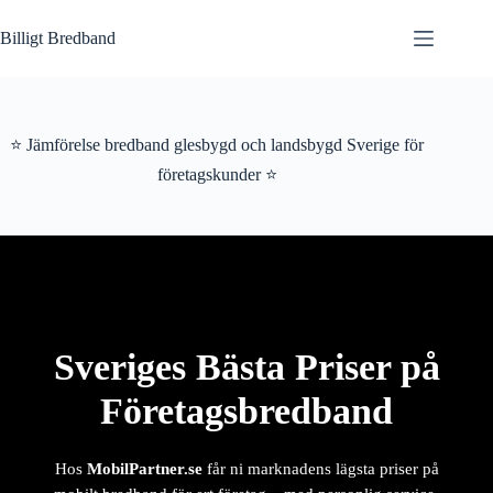
Hoppa
till
Billigt Bredband
innehåll
⭐ Jämförelse bredband glesbygd och landsbygd Sverige för
företagskunder ⭐
Sveriges Bästa Priser på
Företagsbredband
Hos
MobilPartner.se
får ni marknadens lägsta priser på