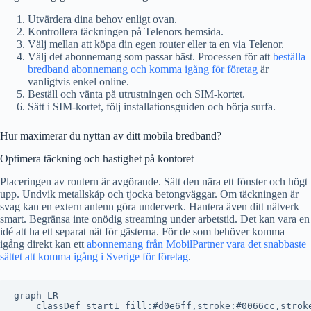
Utvärdera dina behov enligt ovan.
Kontrollera täckningen på Telenors hemsida.
Välj mellan att köpa din egen router eller ta en via Telenor.
Välj det abonnemang som passar bäst. Processen för att
beställa
bredband abonnemang och komma igång för företag
är
vanligtvis enkel online.
Beställ och vänta på utrustningen och SIM-kortet.
Sätt i SIM-kortet, följ installationsguiden och börja surfa.
Hur maximerar du nyttan av ditt mobila bredband?
Optimera täckning och hastighet på kontoret
Placeringen av routern är avgörande. Sätt den nära ett fönster och högt
upp. Undvik metallskåp och tjocka betongväggar. Om täckningen är
svag kan en extern antenn göra underverk. Hantera även ditt nätverk
smart. Begränsa inte onödig streaming under arbetstid. Det kan vara en
idé att ha ett separat nät för gästerna. För de som behöver komma
igång direkt kan ett
abonnemang från MobilPartner vara det snabbaste
sättet att komma igång i Sverige för företag
.
graph LR

    classDef start1 fill:#d0e6ff,stroke:#0066cc,stroke