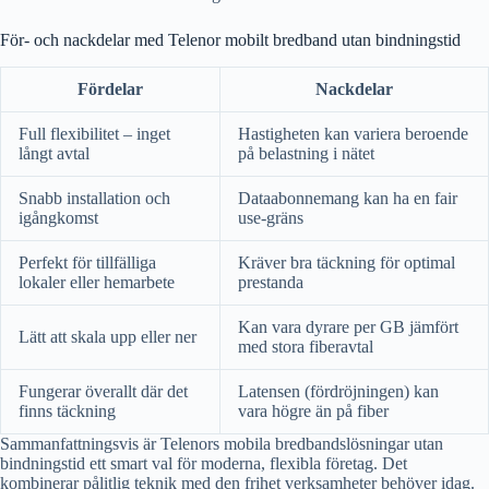
För- och nackdelar med Telenor mobilt bredband utan bindningstid
Fördelar
Nackdelar
Full flexibilitet – inget
Hastigheten kan variera beroende
långt avtal
på belastning i nätet
Snabb installation och
Dataabonnemang kan ha en fair
igångkomst
use-gräns
Perfekt för tillfälliga
Kräver bra täckning för optimal
lokaler eller hemarbete
prestanda
Kan vara dyrare per GB jämfört
Lätt att skala upp eller ner
med stora fiberavtal
Fungerar överallt där det
Latensen (fördröjningen) kan
finns täckning
vara högre än på fiber
Sammanfattningsvis är Telenors mobila bredbandslösningar utan
bindningstid ett smart val för moderna, flexibla företag. Det
kombinerar pålitlig teknik med den frihet verksamheter behöver idag.