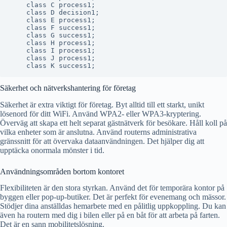
    class C process1;

    class D decision1;

    class E process1;

    class F success1;

    class G success1;

    class H process1;

    class I process1;

    class J process1;

Säkerhet och nätverkshantering för företag
Säkerhet är extra viktigt för företag. Byt alltid till ett starkt, unikt
lösenord för ditt WiFi. Använd WPA2- eller WPA3-kryptering.
Överväg att skapa ett helt separat gästnätverk för besökare. Håll koll på
vilka enheter som är anslutna. Använd routerns administrativa
gränssnitt för att övervaka dataanvändningen. Det hjälper dig att
upptäcka onormala mönster i tid.
Användningsområden bortom kontoret
Flexibiliteten är den stora styrkan. Använd det för temporära kontor på
byggen eller pop-up-butiker. Det är perfekt för evenemang och mässor.
Stödjer dina anställdas hemarbete med en pålitlig uppkoppling. Du kan
även ha routern med dig i bilen eller på en båt för att arbeta på farten.
Det är en sann mobilitetslösning.