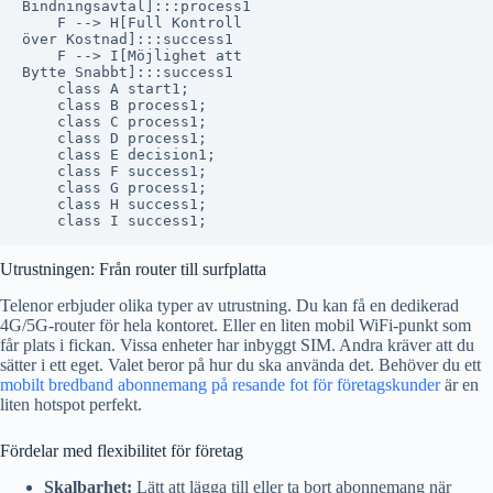
Bindningsavtal]:::process1

    F --> H[Full Kontroll
över Kostnad]:::success1

    F --> I[Möjlighet att
Bytte Snabbt]:::success1

    class A start1;

    class B process1;

    class C process1;

    class D process1;

    class E decision1;

    class F success1;

    class G process1;

    class H success1;

Utrustningen: Från router till surfplatta
Telenor erbjuder olika typer av utrustning. Du kan få en dedikerad
4G/5G-router för hela kontoret. Eller en liten mobil WiFi-punkt som
får plats i fickan. Vissa enheter har inbyggt SIM. Andra kräver att du
sätter i ett eget. Valet beror på hur du ska använda det. Behöver du ett
mobilt bredband abonnemang på resande fot för företagskunder
är en
liten hotspot perfekt.
Fördelar med flexibilitet för företag
Skalbarhet:
Lätt att lägga till eller ta bort abonnemang när