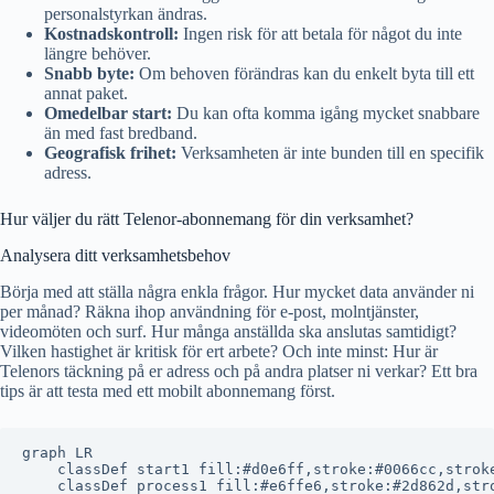
personalstyrkan ändras.
Kostnadskontroll:
Ingen risk för att betala för något du inte
längre behöver.
Snabb byte:
Om behoven förändras kan du enkelt byta till ett
annat paket.
Omedelbar start:
Du kan ofta komma igång mycket snabbare
än med fast bredband.
Geografisk frihet:
Verksamheten är inte bunden till en specifik
adress.
Hur väljer du rätt Telenor-abonnemang för din verksamhet?
Analysera ditt verksamhetsbehov
Börja med att ställa några enkla frågor. Hur mycket data använder ni
per månad? Räkna ihop användning för e-post, molntjänster,
videomöten och surf. Hur många anställda ska anslutas samtidigt?
Vilken hastighet är kritisk för ert arbete? Och inte minst: Hur är
Telenors täckning på er adress och på andra platser ni verkar? Ett bra
tips är att testa med ett mobilt abonnemang först.
graph LR

    classDef start1 fill:#d0e6ff,stroke:#0066cc,stroke
    classDef process1 fill:#e6ffe6,stroke:#2d862d,stro