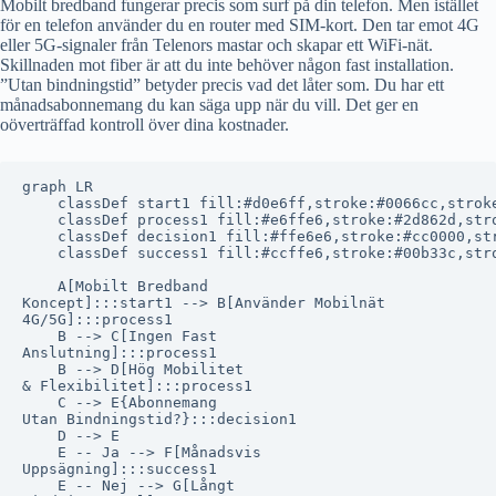
Mobilt bredband fungerar precis som surf på din telefon. Men istället
för en telefon använder du en router med SIM-kort. Den tar emot 4G
eller 5G-signaler från Telenors mastar och skapar ett WiFi-nät.
Skillnaden mot fiber är att du inte behöver någon fast installation.
”Utan bindningstid” betyder precis vad det låter som. Du har ett
månadsabonnemang du kan säga upp när du vill. Det ger en
oöverträffad kontroll över dina kostnader.
graph LR

    classDef start1 fill:#d0e6ff,stroke:#0066cc,stroke
    classDef process1 fill:#e6ffe6,stroke:#2d862d,stro
    classDef decision1 fill:#ffe6e6,stroke:#cc0000,str
    classDef success1 fill:#ccffe6,stroke:#00b33c,stro
    A[Mobilt Bredband
Koncept]:::start1 --> B[Använder Mobilnät
4G/5G]:::process1

    B --> C[Ingen Fast
Anslutning]:::process1

    B --> D[Hög Mobilitet
& Flexibilitet]:::process1

    C --> E{Abonnemang
Utan Bindningstid?}:::decision1

    D --> E

    E -- Ja --> F[Månadsvis
Uppsägning]:::success1

    E -- Nej --> G[Långt