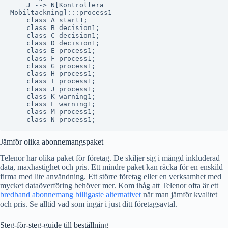
    J --> N[Kontrollera
Mobiltäckning]:::process1

    class A start1;

    class B decision1;

    class C decision1;

    class D decision1;

    class E process1;

    class F process1;

    class G process1;

    class H process1;

    class I process1;

    class J process1;

    class K warning1;

    class L warning1;

    class M process1;

Jämför olika abonnemangspaket
Telenor har olika paket för företag. De skiljer sig i mängd inkluderad
data, maxhastighet och pris. Ett mindre paket kan räcka för en enskild
firma med lite användning. Ett större företag eller en verksamhet med
mycket dataöverföring behöver mer. Kom ihåg att Telenor ofta är ett
bredband abonnemang billigaste alternativet
när man jämför kvalitet
och pris. Se alltid vad som ingår i just ditt företagsavtal.
Steg-för-steg-guide till beställning