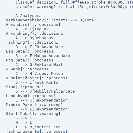
    classDef decision1 fill:#ffe6e6,stroke:#cc0000,str
    classDef warning1 fill:#fff5cc,stroke:#e6ac00,stro
    A[Analysera
Verksamhetsbehov]:::start1 --> B{Antal
Användare?}:::decision1

    A --> C{Typ av
Användning?}:::decision1

    A --> D{Behov av
Täckning?}:::decision1

    B --> E[Få Användare
Låg Data]:::process1

    B --> F[Många Användare
Hög Data]:::process1

    C --> G[Enklare Mail
& Webb]:::process1

    C --> H[Video, Möten
& Molntjänster]:::process1

    D --> I[Fast Kontor
Stad]:::process1

    D --> J[Mobilt/Fältarbete
Landsbygd]:::process1

    E --> K[Rekommendation:
Mindre Paket]:::warning1

    F --> L[Rekommendation:
Stort Paket]:::warning1

    G --> K

    H --> L

    I --> M[Kontrollera
Täckningskarta]:::process1
