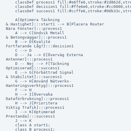
    classDef process1 fill:#e6ffe6,stroke:#2d862d,stro
    classDef decision1 fill:#ffe6e6,stroke:#cc0000,str
    classDef success1 fill:#ccffe6,stroke:#00b33c,stro
    A[Optimera Täckning
& Hastighet]:::start1 --> B[Placera Router
Nära Fönster]:::process1

    A --> C[Undvik Metall
& Betongväggar]:::process1

    B --> D{Kvalité
Fortfarande Låg?}:::decision1

    C --> D

    D -- Ja --> E[Överväg Externa
Antenner]:::process1

    D -- Nej --> F[Täckning
Optimiserad]:::success1

    E --> G[Förbättrad Signal
& Stabilitet]:::success1

    G --> H[Använd Nätverks-
Hanteringsverktyg]:::process1

    F --> H

    H --> I[Övervaka
Dataförbrukning]:::process1

    H --> J[Prioritera
Viktig Trafik]:::process1

    I --> K[Optimerad
Prestanda]:::success1

    J --> K

    class A start1;

    class B process1;
