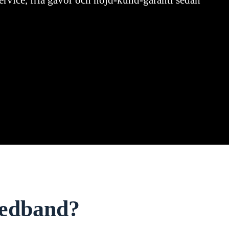
rvice, fria gåvor och nöjd-kund-garanti sedan
bredband?