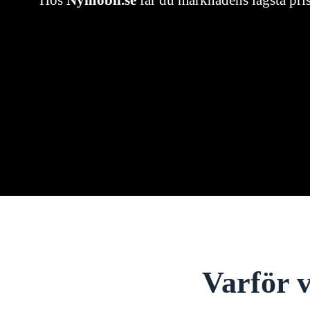
Hos
Nymobil.se
får du marknadens lägsta pri
Varför v