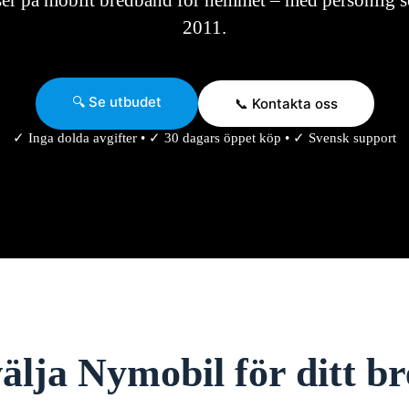
ser på mobilt bredband för hemmet – med personlig se
2011.
🔍 Se utbudet
📞 Kontakta oss
✓ Inga dolda avgifter • ✓ 30 dagars öppet köp • ✓ Svensk support
älja Nymobil för ditt 