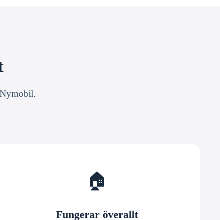
t
n Nymobil.
🏠
Fungerar överallt