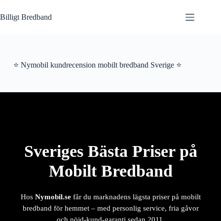
Hoppa
till
Billigt Bredband
innehåll
⭐ Nymobil kundrecension mobilt bredband Sverige ⭐
Sveriges Bästa Priser på
Mobilt Bredband
Hos
Nymobil.se
får du marknadens lägsta priser på mobilt
bredband för hemmet – med personlig service, fria gåvor
och nöjd-kund-garanti sedan 2011.