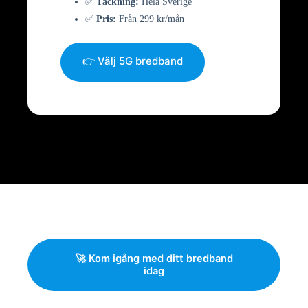
✅
Täckning:
Hela Sverige
✅
Pris:
Från 299 kr/mån
👉 Välj 5G bredband
🚀 Kom igång med ditt bredband
idag