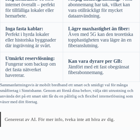
internet överallt – perfekt
abonnemang har tak, vilket kan
för tillfälliga lokaler eller
vara otillräckligt för mycket
hemarbete.
dataanvändning.
Inga fasta kablar:
Lägre maxhastighet än fiber:
Perfekt i hyrda lokaler
Även med 5G kan den teoretiska
eller historiska byggnader
topphastigheten vara lägre än en
där ingrävning är svårt.
fiberanslutning.
Utmärkt reservlösning:
Kan vara dyrare per GB:
Fungerar som backup om
Jämfört med ett fast obegränsat
det fasta nätverket
fiberabonnemang.
havererar.
Sammanfattningsvis är mobilt bredband ett smart och smidigt val för många
småföretag i Simrishamn. Genom att förstå dina behov, välja rätt utrustning och
använda det på ett smart sätt får du en pålitlig och flexibel internetlösning som
växer med ditt företag.
Genererat av AI. För mer info, tveka inte att höra av dig.