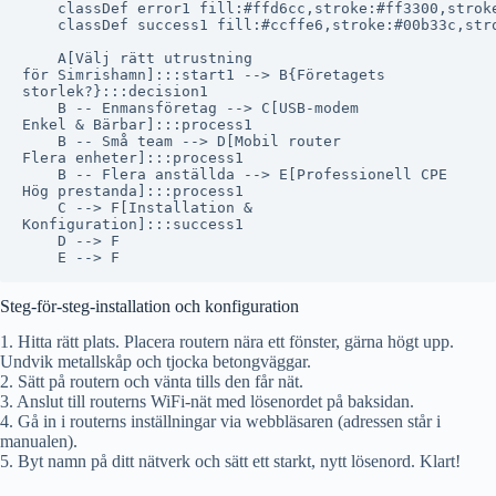
    classDef error1 fill:#ffd6cc,stroke:#ff3300,stroke
    classDef success1 fill:#ccffe6,stroke:#00b33c,stro
    A[Välj rätt utrustning
för Simrishamn]:::start1 --> B{Företagets
storlek?}:::decision1

    B -- Enmansföretag --> C[USB-modem
Enkel & Bärbar]:::process1

    B -- Små team --> D[Mobil router
Flera enheter]:::process1

    B -- Flera anställda --> E[Professionell CPE
Hög prestanda]:::process1

    C --> F[Installation &
Konfiguration]:::success1

    D --> F

Steg-för-steg-installation och konfiguration
1. Hitta rätt plats. Placera routern nära ett fönster, gärna högt upp.
Undvik metallskåp och tjocka betongväggar.
2. Sätt på routern och vänta tills den får nät.
3. Anslut till routerns WiFi-nät med lösenordet på baksidan.
4. Gå in i routerns inställningar via webbläsaren (adressen står i
manualen).
5. Byt namn på ditt nätverk och sätt ett starkt, nytt lösenord. Klart!