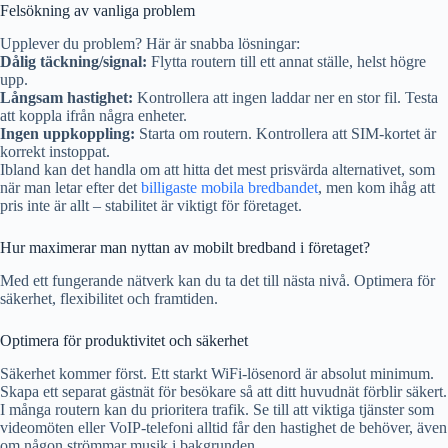
Felsökning av vanliga problem
Upplever du problem? Här är snabba lösningar:
Dålig täckning/signal:
Flytta routern till ett annat ställe, helst högre
upp.
Långsam hastighet:
Kontrollera att ingen laddar ner en stor fil. Testa
att koppla ifrån några enheter.
Ingen uppkoppling:
Starta om routern. Kontrollera att SIM-kortet är
korrekt instoppat.
Ibland kan det handla om att hitta det mest prisvärda alternativet, som
när man letar efter det
billigaste mobila bredbandet
, men kom ihåg att
pris inte är allt – stabilitet är viktigt för företaget.
Hur maximerar man nyttan av mobilt bredband i företaget?
Med ett fungerande nätverk kan du ta det till nästa nivå. Optimera för
säkerhet, flexibilitet och framtiden.
Optimera för produktivitet och säkerhet
Säkerhet kommer först. Ett starkt WiFi-lösenord är absolut minimum.
Skapa ett separat gästnät för besökare så att ditt huvudnät förblir säkert.
I många routern kan du prioritera trafik. Se till att viktiga tjänster som
videomöten eller VoIP-telefoni alltid får den hastighet de behöver, även
om någon strömmar musik i bakgrunden.