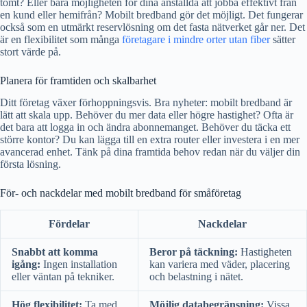
tomt? Eller bara möjligheten för dina anställda att jobba effektivt från
en kund eller hemifrån? Mobilt bredband gör det möjligt. Det fungerar
också som en utmärkt reservlösning om det fasta nätverket går ner. Det
är en flexibilitet som många
företagare i mindre orter utan fiber
sätter
stort värde på.
Planera för framtiden och skalbarhet
Ditt företag växer förhoppningsvis. Bra nyheter: mobilt bredband är
lätt att skala upp. Behöver du mer data eller högre hastighet? Ofta är
det bara att logga in och ändra abonnemanget. Behöver du täcka ett
större kontor? Du kan lägga till en extra router eller investera i en mer
avancerad enhet. Tänk på dina framtida behov redan när du väljer din
första lösning.
För- och nackdelar med mobilt bredband för småföretag
Fördelar
Nackdelar
Snabbt att komma
Beror på täckning:
Hastigheten
igång:
Ingen installation
kan variera med väder, placering
eller väntan på tekniker.
och belastning i nätet.
Hög flexibilitet:
Ta med
Möjlig databegränsning:
Vissa