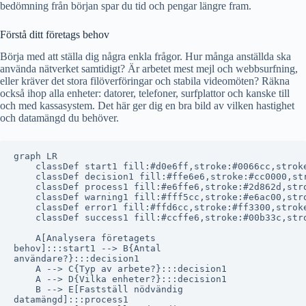
bedömning från början spar du tid och pengar längre fram.
Förstå ditt företags behov
Börja med att ställa dig några enkla frågor. Hur många anställda ska
använda nätverket samtidigt? Är arbetet mest mejl och webbsurfning,
eller kräver det stora filöverföringar och stabila videomöten? Räkna
också ihop alla enheter: datorer, telefoner, surfplattor och kanske till
och med kassasystem. Det här ger dig en bra bild av vilken hastighet
och datamängd du behöver.
graph LR

    classDef start1 fill:#d0e6ff,stroke:#0066cc,stroke
    classDef decision1 fill:#ffe6e6,stroke:#cc0000,str
    classDef process1 fill:#e6ffe6,stroke:#2d862d,stro
    classDef warning1 fill:#fff5cc,stroke:#e6ac00,stro
    classDef error1 fill:#ffd6cc,stroke:#ff3300,stroke
    classDef success1 fill:#ccffe6,stroke:#00b33c,stro
    A[Analysera företagets
behov]:::start1 --> B{Antal
användare?}:::decision1

    A --> C{Typ av arbete?}:::decision1

    A --> D{Vilka enheter?}:::decision1

    B --> E[Fastställ nödvändig
datamängd]:::process1
