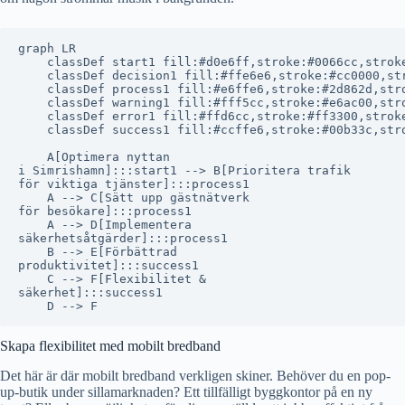
graph LR

    classDef start1 fill:#d0e6ff,stroke:#0066cc,stroke
    classDef decision1 fill:#ffe6e6,stroke:#cc0000,str
    classDef process1 fill:#e6ffe6,stroke:#2d862d,stro
    classDef warning1 fill:#fff5cc,stroke:#e6ac00,stro
    classDef error1 fill:#ffd6cc,stroke:#ff3300,stroke
    classDef success1 fill:#ccffe6,stroke:#00b33c,stro
    A[Optimera nyttan
i Simrishamn]:::start1 --> B[Prioritera trafik
för viktiga tjänster]:::process1

    A --> C[Sätt upp gästnätverk
för besökare]:::process1

    A --> D[Implementera
säkerhetsåtgärder]:::process1

    B --> E[Förbättrad
produktivitet]:::success1

    C --> F[Flexibilitet &
säkerhet]:::success1

Skapa flexibilitet med mobilt bredband
Det här är där mobilt bredband verkligen skiner. Behöver du en pop-
up-butik under sillamarknaden? Ett tillfälligt byggkontor på en ny