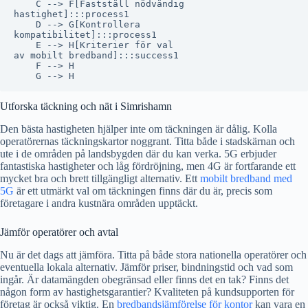
    C --> F[Fastställ nödvändig
hastighet]:::process1

    D --> G[Kontrollera
kompatibilitet]:::process1

    E --> H[Kriterier för val
av mobilt bredband]:::success1

    F --> H

Utforska täckning och nät i Simrishamn
Den bästa hastigheten hjälper inte om täckningen är dålig. Kolla
operatörernas täckningskartor noggrant. Titta både i stadskärnan och
ute i de områden på landsbygden där du kan verka. 5G erbjuder
fantastiska hastigheter och låg fördröjning, men 4G är fortfarande ett
mycket bra och brett tillgängligt alternativ. Ett
mobilt bredband med
5G
är ett utmärkt val om täckningen finns där du är, precis som
företagare i andra kustnära områden upptäckt.
Jämför operatörer och avtal
Nu är det dags att jämföra. Titta på både stora nationella operatörer och
eventuella lokala alternativ. Jämför priser, bindningstid och vad som
ingår. Är datamängden obegränsad eller finns det en tak? Finns det
någon form av hastighetsgarantier? Kvaliteten på kundsupporten för
företag är också viktig. En
bredbandsjämförelse för kontor
kan vara en