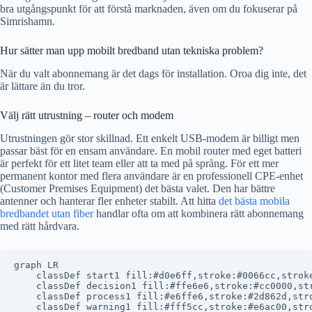
bra utgångspunkt för att förstå marknaden, även om du fokuserar på
Simrishamn.
Hur sätter man upp mobilt bredband utan tekniska problem?
När du valt abonnemang är det dags för installation. Oroa dig inte, det
är lättare än du tror.
Välj rätt utrustning – router och modem
Utrustningen gör stor skillnad. Ett enkelt USB-modem är billigt men
passar bäst för en ensam användare. En mobil router med eget batteri
är perfekt för ett litet team eller att ta med på språng. För ett mer
permanent kontor med flera användare är en professionell CPE-enhet
(Customer Premises Equipment) det bästa valet. Den har bättre
antenner och hanterar fler enheter stabilt. Att hitta
det bästa mobila
bredbandet utan fiber
handlar ofta om att kombinera rätt abonnemang
med rätt hårdvara.
graph LR

    classDef start1 fill:#d0e6ff,stroke:#0066cc,stroke
    classDef decision1 fill:#ffe6e6,stroke:#cc0000,str
    classDef process1 fill:#e6ffe6,stroke:#2d862d,stro
    classDef warning1 fill:#fff5cc,stroke:#e6ac00,stro