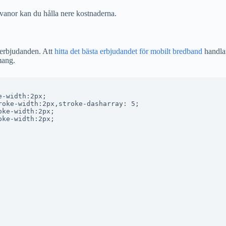
 vanor kan du hålla nere kostnaderna.
 erbjudanden. Att
hitta det bästa erbjudandet för mobilt bredband
handlar
mang.
-width:2px;

oke-width:2px,stroke-dasharray: 5;

ke-width:2px;

ke-width:2px;
