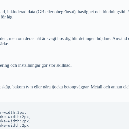
d, inkluderad data (GB eller obegränsat), hastighet och bindningstid. A
för låg.
anden, men om deras nät är svagt hos dig blir det ingen höjdare. Använd
märke.
ring och inställningar gör stor skillnad.
 skåp, bakom tv:n eller nära tjocka betongväggar. Metall och annan elekt
-width:2px;

ke-width:2px;

ke-width:2px;

ke-width:2px;
