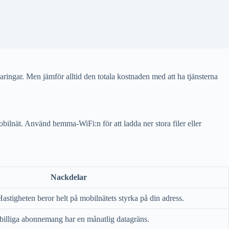
ingar. Men jämför alltid den totala kostnaden med att ha tjänsterna
obilnät. Använd hemma-WiFi:n för att ladda ner stora filer eller
Nackdelar
astigheten beror helt på mobilnätets styrka på din adress.
illiga abonnemang har en månatlig datagräns.