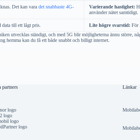
saknas. Det kan vara
det snabbaste 4G-
Varierande hastighet:
Ha
använder nätet samtidigt.
ta till ett lågt pris.
Lite högre svarstid:
För 
kniken utvecklas ständigt, och med 5G blir möjligheterna ännu större, 
g hemma kan du få ett både snabbt och billigt internet.
 partners
Länkar
nor logo
Mobilab
2 logo
obil logo
lPartner logo
Mobilabo