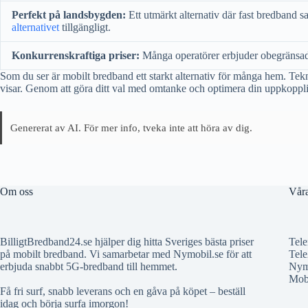
Perfekt på landsbygden:
Ett utmärkt alternativ där fast bredband 
alternativet
tillgängligt.
Konkurrenskraftiga priser:
Många operatörer erbjuder obegränsad da
Som du ser är mobilt bredband ett starkt alternativ för många hem. Te
visar. Genom att göra ditt val med omtanke och optimera din uppkopplin
Genererat av AI. För mer info, tveka inte att höra av dig.
Om oss
Våra
BilligtBredband24.se hjälper dig hitta Sveriges bästa priser
Tele
på mobilt bredband. Vi samarbetar med Nymobil.se för att
Tele
erbjuda snabbt 5G-bredband till hemmet.
Nym
Mobi
Få fri surf, snabb leverans och en gåva på köpet – beställ
idag och börja surfa imorgon!