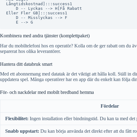
Långtidskostnad]:::success1

    D -- Lyckas --> H[Få Rabatt
Eller Fler GB]:::success1

    D -- Misslyckas --> F

Kombinera med andra tjänster (komplettpaket)
Har du mobiltelefoni hos en operatör? Kolla om de ger rabatt om du äv
separerat hos olika leverantörer.
Hantera ditt databruk smart
Med ett abonnemang med datatak är det viktigt att hålla koll. Ställ in d
uppdatera spel. Många operatörer har en app där du enkelt kan följa di
För- och nackdelar med mobilt bredband hemma
Fördelar
Flexibilitet:
Ingen installation eller bindningstid. Du kan ta med det
Snabb uppstart:
Du kan börja använda det direkt efter att du fått ro