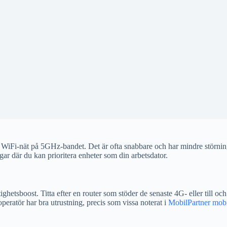
rat WiFi-nät på 5GHz-bandet. Det är ofta snabbare och har mindre störn
ar där du kan prioritera enheter som din arbetsdator.
ighetsboost. Titta efter en router som stöder de senaste 4G- eller till
operatör har bra utrustning, precis som vissa noterat i
MobilPartner mob