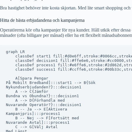
Bra hastighet behöver inte kosta skjortan. Med lite smart shopping och
Hitta de bästa erbjudandena och kampanjerna
Operatörerna kör ofta kampanjer för nya kunder. Håll utkik efter dessa
månader (ofta billigare per månad) eller ha ett flexibelt månadsabonne
graph LR

    classDef start1 fill:#d0e6ff,stroke:#0066cc,stroke
    classDef decision1 fill:#ffe6e6,stroke:#cc0000,str
    classDef process1 fill:#e6ffe6,stroke:#2d862d,stro
    classDef success1 fill:#ccffe6,stroke:#00b33c,stro
    A[Spara Pengar
På Mobilt Bredband]:::start1 --> B{Sök
Nykundserbjudanden?}:::decision1

    A --> C{Jämför
Bundna vs Obundna?}:::decision1

    A --> D{Förhandla med
Nuvarande Operatör?}:::decision1

    B -- Ja --> E[Aktivera
Kampanjpris]:::process1

    B -- Nej --> F[Fortsätt med
Nuvarande Avtal]:::process1

    C --> G[Välj Avtal
Med Lägst