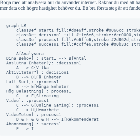
Börja med att analysera hur du använder internet. Räknar du med att bar
mer data och högre hastighet behöver du. Ett bra första steg är att fund
graph LR

    classDef start1 fill:#d0e6ff,stroke:#0066cc,stroke
    classDef decision1 fill:#ffe6e6,stroke:#cc0000,str
    classDef process1 fill:#e6ffe6,stroke:#2d862d,stro
    classDef success1 fill:#ccffe6,stroke:#00b33c,stro
    A[Analysera
Dina Behov]:::start1 --> B{Antal
Anslutna Enheter?}:::decision1

    A --> C{Vilka
Aktiviteter?}:::decision1

    B --> D[Få Enheter
Lätt Surf]:::process1

    B --> E[Många Enheter
Hög Belastning]:::process1

    C --> F[Streaming
Video]:::process1

    C --> G[Online Gaming]:::process1

    C --> H[Hemarbete
VideoMöten]:::process1

    D & F & G & H --> I[Rekommenderat
Abonnemang]:::success1
