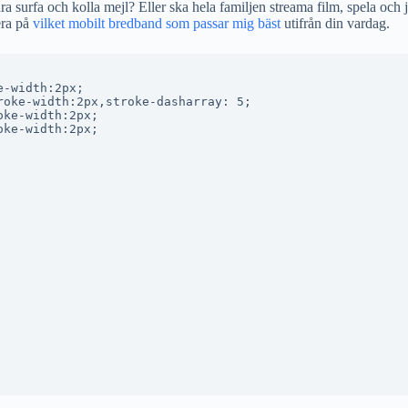
a surfa och kolla mejl? Eller ska hela familjen streama film, spela och 
era på
vilket mobilt bredband som passar mig bäst
utifrån din vardag.
-width:2px;

oke-width:2px,stroke-dasharray: 5;

ke-width:2px;

ke-width:2px;
