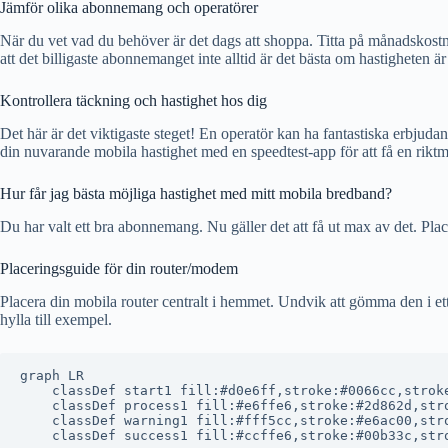
Jämför olika abonnemang och operatörer
När du vet vad du behöver är det dags att shoppa. Titta på månadskostna
att det billigaste abonnemanget inte alltid är det bästa om hastigheten är 
Kontrollera täckning och hastighet hos dig
Det här är det viktigaste steget! En operatör kan ha fantastiska erbjud
din nuvarande mobila hastighet med en speedtest-app för att få en rikt
Hur får jag bästa möjliga hastighet med mitt mobila bredband?
Du har valt ett bra abonnemang. Nu gäller det att få ut max av det. Place
Placeringsguide för din router/modem
Placera din mobila router centralt i hemmet. Undvik att gömma den i ett
hylla till exempel.
graph LR

    classDef start1 fill:#d0e6ff,stroke:#0066cc,stroke
    classDef process1 fill:#e6ffe6,stroke:#2d862d,stro
    classDef warning1 fill:#fff5cc,stroke:#e6ac00,stro
    classDef success1 fill:#ccffe6,stroke:#00b33c,stro