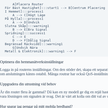
    A[Placera Router
För Bäst Hastighet]:::start1 --> B[Centrum Placering
I Hemmet]:::process1

    A --> C[Högt Läge
På Hylla]:::process1

    A --> D[Undvik
Slutna Skåp]:::warning1

    B --> E[Bra Signal
Spridning]:::success1

    C --> E

    D --> F[Dålig Signal
Begränsad Räckvidd]:::warning1

    G[Undvik Nära
Optimera din hemmanätverksinställningar
Logga in på routerns inställningar. Om den stöder det, skapa ett sepa
om anslutningen känns ostabil. Många routrar har också QoS-inställning
Uppgradera din utrustning vid behov
Är din router flera år gammal? Då kan en ny modell ge dig en rejäl hast
vara lösningen om signalen är svag. Det är värt att kolla om ditt val av 
Hur sparar jag pengar på mitt mobila bredband?