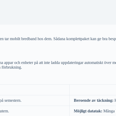
en tar mobilt bredband hos dem. Sådana komplettpaket kan ge bra bespar
ina appar och enheter på att inte ladda uppdateringar automatiskt över m
n förbrukning.
 på semestern.
Beroende av täckning:
H
utern.
Möjligt datatak:
Många b