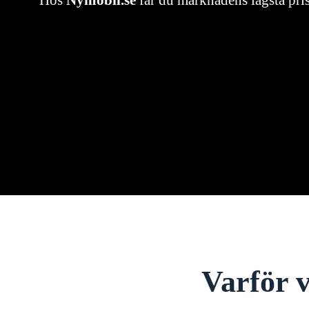
Hos
Nymobil.se
får du marknadens lägsta pri
Varför v