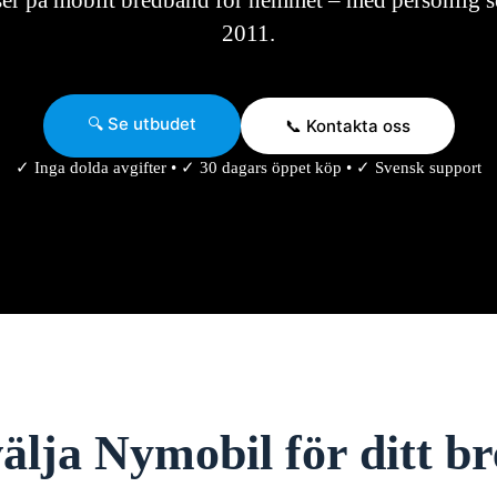
ser på mobilt bredband för hemmet – med personlig se
2011.
🔍 Se utbudet
📞 Kontakta oss
✓ Inga dolda avgifter • ✓ 30 dagars öppet köp • ✓ Svensk support
älja Nymobil för ditt 