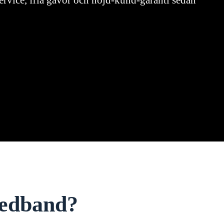
rvice, fria gåvor och nöjd-kund-garanti sedan
bredband?