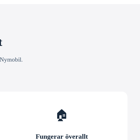
t
n Nymobil.
🏠
Fungerar överallt