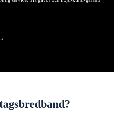
onlig service, fria gåvor och nöjd-kund-garanti
rt
retagsbredband?