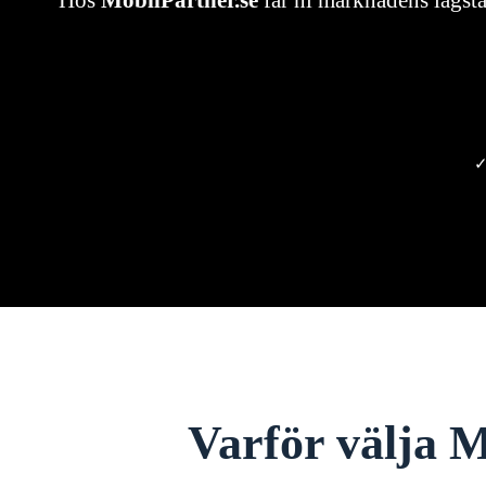
Hos
MobilPartner.se
får ni marknadens lägsta
✓
Varför välja M