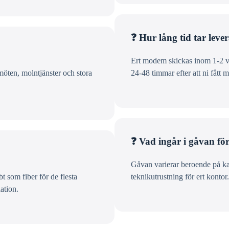
❓ Hur lång tid tar lever
Ert modem skickas inom 1-2 var
möten, molntjänster och stora
24-48 timmar efter att ni fått 
❓ Vad ingår i gåvan fö
Gåvan varierar beroende på kam
t som fiber för de flesta
teknikutrustning för ert kontor
ation.