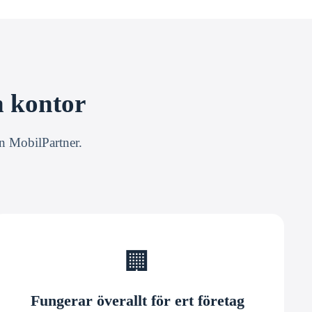
h kontor
ån MobilPartner.
🏢
Fungerar överallt för ert företag