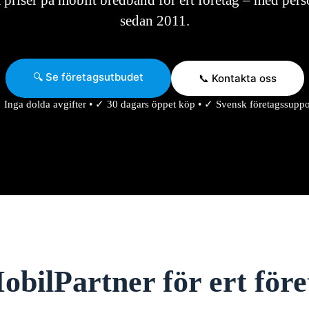
 priser på mobilt bredband för ert företag – med pers
sedan 2011.
🔍 Se företagsutbudet
📞 Kontakta oss
 Inga dolda avgifter • ✓ 30 dagars öppet köp • ✓ Svensk företagssuppo
obilPartner för ert fö