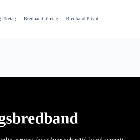
företag
Bredband företag
Bredband Privat
agsbredband