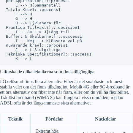
per Applikation]:::process1

    E --> H[Sammanställ
Totala Krav]:::process1

    F --> H

    G --> H

    H --> I{Planera för
Framtida Tillväxt?}:::decision1

    I -- Ja --> J[Lägg till
Buffert & Skalbarhet]:::success1

    I -- Nej --> K[Basera val på
nuvarande krav]:::process1

    J --> L[Slutgiltiga
Tekniska Specifikationer]:::success1

Utforska de olika teknikerna som finns tillgängliga
I Oxelösund finns flera alternativ. Fiber är det snabbaste och mest
stabila valet om det finns tillgängligt. Mobilt 4G eller 5G-bredband är
ett bra alternativ om fiber inte når fram, eller om du vill ha flexibilitet.
Trådlöst bredband (WiMAX) kan fungera i vissa områden, medan
ADSL ofta är det långsammaste sista alternativet.
Teknik
Fördelar
Nackdelar
Extremt hög