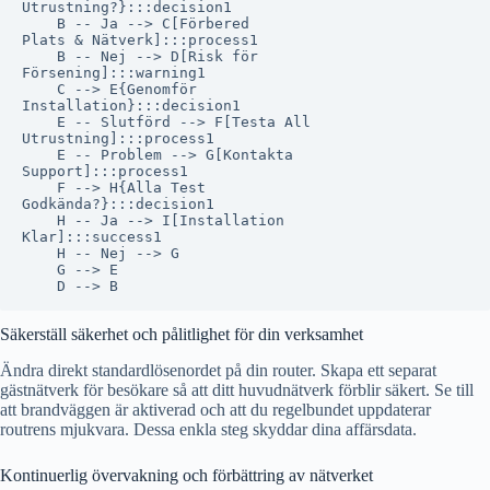
Utrustning?}:::decision1

    B -- Ja --> C[Förbered
Plats & Nätverk]:::process1

    B -- Nej --> D[Risk för
Försening]:::warning1

    C --> E{Genomför
Installation}:::decision1

    E -- Slutförd --> F[Testa All
Utrustning]:::process1

    E -- Problem --> G[Kontakta
Support]:::process1

    F --> H{Alla Test
Godkända?}:::decision1

    H -- Ja --> I[Installation
Klar]:::success1

    H -- Nej --> G

    G --> E

Säkerställ säkerhet och pålitlighet för din verksamhet
Ändra direkt standardlösenordet på din router. Skapa ett separat
gästnätverk för besökare så att ditt huvudnätverk förblir säkert. Se till
att brandväggen är aktiverad och att du regelbundet uppdaterar
routrens mjukvara. Dessa enkla steg skyddar dina affärsdata.
Kontinuerlig övervakning och förbättring av nätverket