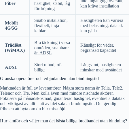
Inte tillgängligt överallt,
Fiber
hastighet, stabil, låg
kan kräva installation
fördröjning
Snabb installation,
Hastigheten kan variera
Mobilt
flexibelt, inga
med belastning, datatak
4G/5G
kablar
kan gälla
Bra täckning i vissa
Trådlöst
Känsligt för väder,
områden, snabbare
(WiMAX)
begränsad kapacitet
än ADSL
Stort utbud, ofta
Långsamt, hastigheten
ADSL
billigt
minskar med avståndet
Granska operatörer och erbjudanden utan bindningstid
Marknaden är full av leverantörer. Några stora namn är Telia, Tele2,
Telenor och Tre. Men kolla även med mindre nischade aktörer.
Fokusera på månadskostnad, garanterad hastighet, eventuella datatak
och viktigast av allt – att avtalet saknar bindningstid. Det ger dig
friheten att byta om du blir missnöjd.
Hur jämför och väljer man det bästa billiga bredbandet utan bindning?