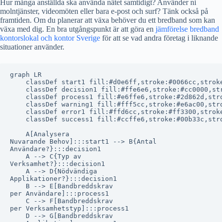
Hur många anställda ska använda nätet samtidigt? Använder ni
molntjänster, videomöten eller bara e-post och surf? Tänk också på
framtiden. Om du planerar att växa behöver du ett bredband som kan
växa med dig. En bra utgångspunkt är att göra en
jämförelse bredband
kontorslokal och kontor Sverige
för att se vad andra företag i liknande
situationer använder.
graph LR

    classDef start1 fill:#d0e6ff,stroke:#0066cc,stroke
    classDef decision1 fill:#ffe6e6,stroke:#cc0000,str
    classDef process1 fill:#e6ffe6,stroke:#2d862d,stro
    classDef warning1 fill:#fff5cc,stroke:#e6ac00,stro
    classDef error1 fill:#ffd6cc,stroke:#ff3300,stroke
    classDef success1 fill:#ccffe6,stroke:#00b33c,stro
    A[Analysera
Nuvarande Behov]:::start1 --> B{Antal
Användare?}:::decision1

    A --> C{Typ av
Verksamhet?}:::decision1

    A --> D{Nödvändiga
Applikationer?}:::decision1

    B --> E[Bandbreddskrav
per Användare]:::process1

    C --> F[Bandbreddskrav
per Verksamhetstyp]:::process1

    D --> G[Bandbreddskrav