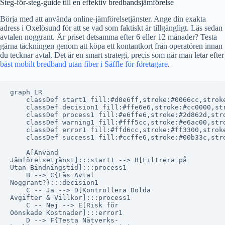
Steg-för-steg-guide till en effektiv bredbandsjämförelse
Börja med att använda online-jämförelsetjänster. Ange din exakta
adress i Oxelösund för att se vad som faktiskt är tillgängligt. Läs sedan
avtalen noggrant. Är priset detsamma efter 6 eller 12 månader? Testa
gärna täckningen genom att köpa ett kontantkort från operatören innan
du tecknar avtal. Det är en smart strategi, precis som när man letar efter
bäst mobilt bredband utan fiber i Säffle för företagare
.
graph LR

    classDef start1 fill:#d0e6ff,stroke:#0066cc,stroke
    classDef decision1 fill:#ffe6e6,stroke:#cc0000,str
    classDef process1 fill:#e6ffe6,stroke:#2d862d,stro
    classDef warning1 fill:#fff5cc,stroke:#e6ac00,stro
    classDef error1 fill:#ffd6cc,stroke:#ff3300,stroke
    classDef success1 fill:#ccffe6,stroke:#00b33c,stro
    A[Använd
Jämförelsetjänst]:::start1 --> B[Filtrera på
Utan Bindningstid]:::process1

    B --> C{Läs Avtal
Noggrant?}:::decision1

    C -- Ja --> D[Kontrollera Dolda
Avgifter & Villkor]:::process1

    C -- Nej --> E[Risk för
Oönskade Kostnader]:::error1

    D --> F{Testa Nätverks-