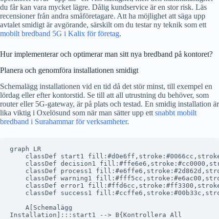
du får kan vara mycket lägre. Dålig kundservice är en stor risk. Läs
recensioner från andra småföretagare. Att ha möjlighet att säga upp
avtalet smidigt är avgörande, särskilt om du testar ny teknik som ett
mobilt bredband 5G i Kalix för företag
.
Hur implementerar och optimerar man sitt nya bredband på kontoret?
Planera och genomföra installationen smidigt
Schemalägg installationen vid en tid då det stör minst, till exempel en
lördag eller efter kontorstid. Se till att all utrustning du behöver, som
router eller 5G-gateway, är på plats och testad. En smidig installation är
lika viktig i Oxelösund som när man sätter upp ett
snabbt mobilt
bredband i Surahammar för verksamheter
.
graph LR

    classDef start1 fill:#d0e6ff,stroke:#0066cc,stroke
    classDef decision1 fill:#ffe6e6,stroke:#cc0000,str
    classDef process1 fill:#e6ffe6,stroke:#2d862d,stro
    classDef warning1 fill:#fff5cc,stroke:#e6ac00,stro
    classDef error1 fill:#ffd6cc,stroke:#ff3300,stroke
    classDef success1 fill:#ccffe6,stroke:#00b33c,stro
    A[Schemalägg
Installation]:::start1 --> B{Kontrollera All