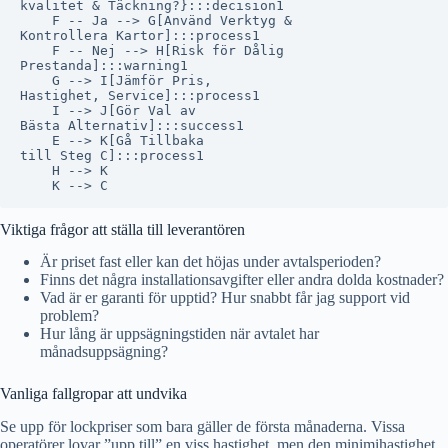
kvalitet & Täckning?}:::decision1

    F -- Ja --> G[Använd Verktyg &
Kontrollera Kartor]:::process1

    F -- Nej --> H[Risk för Dålig
Prestanda]:::warning1

    G --> I[Jämför Pris,
Hastighet, Service]:::process1

    I --> J[Gör Val av
Bästa Alternativ]:::success1

    E --> K[Gå Tillbaka
till Steg C]:::process1

    H --> K

Viktiga frågor att ställa till leverantören
Är priset fast eller kan det höjas under avtalsperioden?
Finns det några installationsavgifter eller andra dolda kostnader?
Vad är er garanti för upptid? Hur snabbt får jag support vid
problem?
Hur lång är uppsägningstiden när avtalet har
månadsuppsägning?
Vanliga fallgropar att undvika
Se upp för lockpriser som bara gäller de första månaderna. Vissa
operatörer lovar ”upp till” en viss hastighet, men den minimihastighet