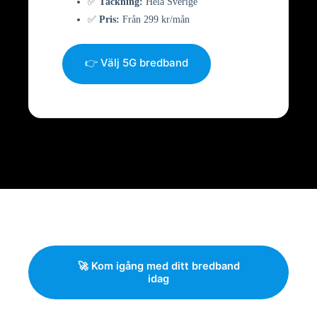
✅
Täckning:
Hela Sverige
✅
Pris:
Från 299 kr/mån
👉 Välj 5G bredband
🚀 Kom igång med ditt bredband
idag