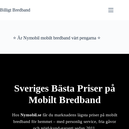
Hoppa
till
Billigt Bredband
innehåll
⭐ Är Nymobil mobilt bredband värt pengarna ⭐
Sveriges Bästa Priser på
Mobilt Bredband
Hos
Nymobil.se
får du marknadens lägsta priser på mobilt
bredband för hemmet – med personlig service, fria gåvor
och nöjd-kund-garanti sedan 2011.